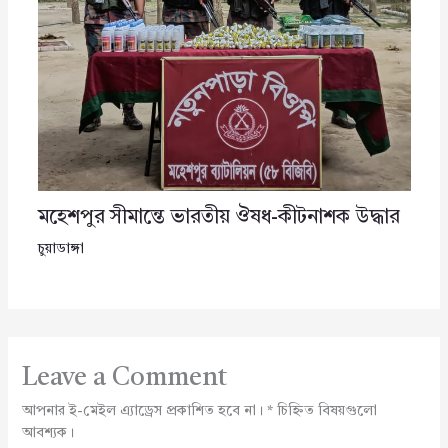
মহেশপুর সীমান্তে ভারতীয় ঔষধ-কীটনাশক উদ্ধার
চুয়াডাঙ্গা
Leave a Comment
আপনার ই-মেইল এ্যাড্রেস প্রকাশিত হবে না।
*
চিহ্নিত বিষয়গুলো
আবশ্যক।