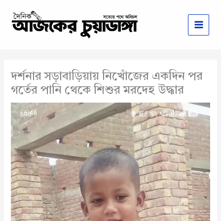
Skip
to
content
দর্শনার সড়াবাড়িয়ায় নিখোঁজের একদিন পর
গর্তের পানি থেকে শিশুর মরদেহ উদ্ধার