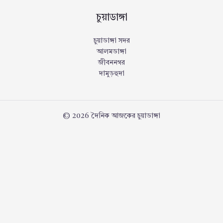
চুয়াডাঙ্গা
চুয়াডাঙ্গা সদর
আলমডাঙ্গা
জীবননগর
দামুড়হুদা
© 2026 দৈনিক আজকের চুয়াডাঙ্গা