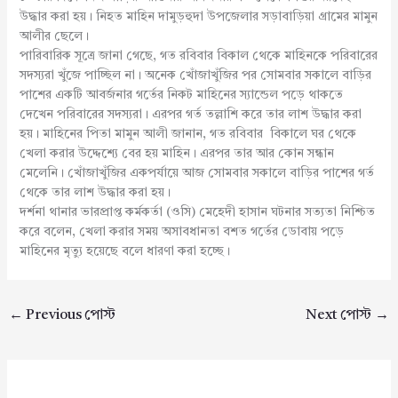
উদ্ধার করা হয়। নিহত মাহিন দামুড়হুদা উপজেলার সড়াবাড়িয়া গ্রামের মামুন
আলীর ছেলে।
পারিবারিক সূত্রে জানা গেছে, গত রবিবার বিকাল থেকে মাহিনকে পরিবারের
সদস্যরা খুঁজে পাচ্ছিল না। অনেক খোঁজাখুঁজির পর সোমবার সকালে বাড়ির
পাশের একটি আবর্জনার গর্তের নিকট মাহিনের স্যান্ডেল পড়ে থাকতে
দেখেন পরিবারের সদস্যরা। এরপর গর্ত তল্লাশি করে তার লাশ উদ্ধার করা
হয়। মাহিনের পিতা মামুন আলী জানান, গত রবিবার বিকালে ঘর থেকে
খেলা করার উদ্দেশ্যে বের হয় মাহিন। এরপর তার আর কোন সন্ধান
মেলেনি। খোঁজাখুঁজির একপর্যায়ে আজ সোমবার সকালে বাড়ির পাশের গর্ত
থেকে তার লাশ উদ্ধার করা হয়।
দর্শনা থানার ভারপ্রাপ্ত কর্মকর্তা (ওসি) মেহেদী হাসান ঘটনার সত্যতা নিশ্চিত
করে বলেন, খেলা করার সময় অসাবধানতা বশত গর্তের ডোবায় পড়ে
মাহিনের মৃত্যু হয়েছে বলে ধারণা করা হচ্ছে।
←
Previous পোস্ট
Next পোস্ট
→