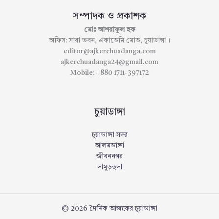
সম্পাদক ও প্রকাশক
মোঃ আশরাফুল হক
অফিস: সারা ভবন, একাডেমি মোড়, চুয়াডাঙ্গা।
editor@ajkerchuadanga.com
ajkerchuadanga24@gmail.com
Mobile: +880 1711-397172
চুয়াডাঙ্গা
চুয়াডাঙ্গা সদর
আলমডাঙ্গা
জীবননগর
দামুড়হুদা
© 2026 দৈনিক আজকের চুয়াডাঙ্গা