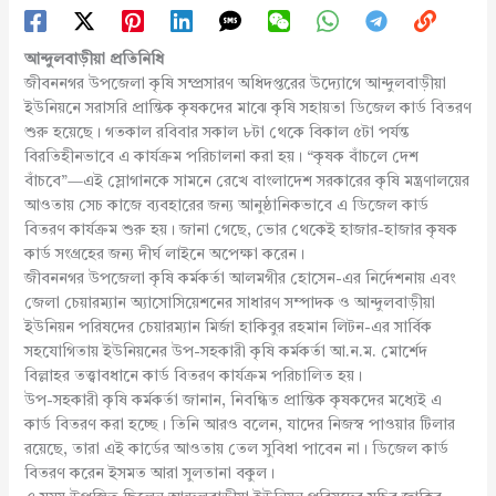
আন্দুলবাড়ীয়া প্রতিনিধি
জীবননগর উপজেলা কৃষি সম্প্রসারণ অধিদপ্তরের উদ্যোগে আন্দুলবাড়ীয়া
ইউনিয়নে সরাসরি প্রান্তিক কৃষকদের মাঝে কৃষি সহায়তা ডিজেল কার্ড বিতরণ
শুরু হয়েছে। গতকাল রবিবার সকাল ৮টা থেকে বিকাল ৫টা পর্যন্ত
বিরতিহীনভাবে এ কার্যক্রম পরিচালনা করা হয়। “কৃষক বাঁচলে দেশ
বাঁচবে”—এই স্লোগানকে সামনে রেখে বাংলাদেশ সরকারের কৃষি মন্ত্রণালয়ের
আওতায় সেচ কাজে ব্যবহারের জন্য আনুষ্ঠানিকভাবে এ ডিজেল কার্ড
বিতরণ কার্যক্রম শুরু হয়। জানা গেছে, ভোর থেকেই হাজার-হাজার কৃষক
কার্ড সংগ্রহের জন্য দীর্ঘ লাইনে অপেক্ষা করেন।
জীবননগর উপজেলা কৃষি কর্মকর্তা আলমগীর হোসেন-এর নির্দেশনায় এবং
জেলা চেয়ারম্যান অ্যাসোসিয়েশনের সাধারণ সম্পাদক ও আন্দুলবাড়ীয়া
ইউনিয়ন পরিষদের চেয়ারম্যান মির্জা হাকিবুর রহমান লিটন-এর সার্বিক
সহযোগিতায় ইউনিয়নের উপ-সহকারী কৃষি কর্মকর্তা আ.ন.ম. মোর্শেদ
বিল্লাহর তত্ত্বাবধানে কার্ড বিতরণ কার্যক্রম পরিচালিত হয়।
উপ-সহকারী কৃষি কর্মকর্তা জানান, নিবন্ধিত প্রান্তিক কৃষকদের মধ্যেই এ
কার্ড বিতরণ করা হচ্ছে। তিনি আরও বলেন, যাদের নিজস্ব পাওয়ার টিলার
রয়েছে, তারা এই কার্ডের আওতায় তেল সুবিধা পাবেন না। ডিজেল কার্ড
বিতরণ করেন ইসমত আরা সুলতানা বকুল।