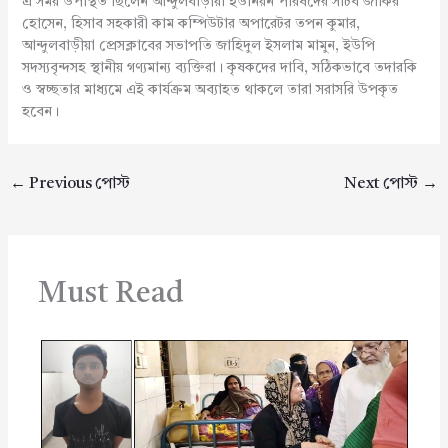
এ সময় উপস্থিত ছিলেন আন্দুলবাড়ীয়া ইউনিয়ন পরিষদের সচিব জাকির
হোসেন, হিসাব সহকারী কাম কম্পিউটার অপারেটর তপন কুমার,
আন্দুলবাড়ীয়া প্রেসক্লাবের সভাপতি জাহিদুল ইসলাম মামুন, ইউপি
সদস্যবৃন্দসহ স্থানীয় গণ্যমান্য ব্যক্তিরা। কৃষকদের দাবি, সঠিকভাবে তদারকি
ও স্বচ্ছতার মাধ্যমে এই কার্যক্রম অব্যাহত থাকলে তারা সরাসরি উপকৃত
হবেন।
←
Previous পোস্ট
Next পোস্ট
→
Must Read