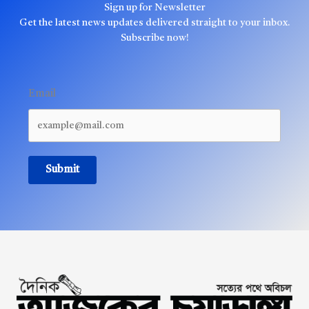
Sign up for Newsletter
Get the latest news updates delivered straight to your inbox.
Subscribe now!
Email
Submit