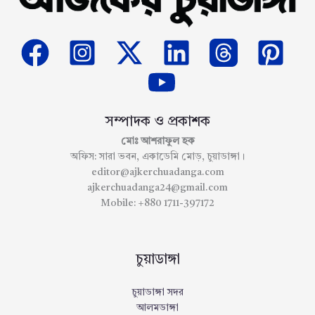
সম্পাদক ও প্রকাশক
মোঃ আশরাফুল হক
অফিস: সারা ভবন, একাডেমি মোড়, চুয়াডাঙ্গা।
editor@ajkerchuadanga.com
ajkerchuadanga24@gmail.com
Mobile: +880 1711-397172
চুয়াডাঙ্গা
চুয়াডাঙ্গা সদর
আলমডাঙ্গা