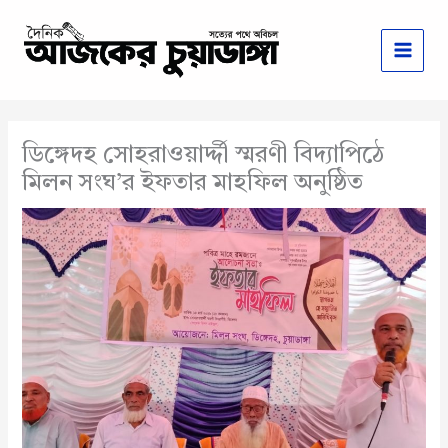
Skip
to
content
ডিঙ্গেদহ সোহরাওয়ার্দ্দী স্মরণী বিদ্যাপিঠে
মিলন সংঘ’র ইফতার মাহফিল অনুষ্ঠিত