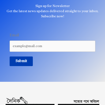
Sign up for Newsletter
Get the latest news updates delivered straight to your inbox.
Subscribe now!
Email
Submit