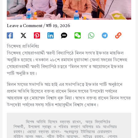
Leave a Comment
/
মার্চ 19, 2026
ডিঙ্গেদহ প্রতিনিধিঃ
ডিঙ্গেদহ সোহরাওয়ার্দ্দী স্মরণী বিদ্যাপিঠে মিলন সংঘ’র ইফতার মাহফিল
অনুষ্ঠিত হয়েছে। গতকাল ২৮শে রমাযান চুয়াডাঙ্গা জেলা সদরের ডিঙ্গেদহ
সোহরাওয়ার্দ্দী স্মরণী বিদ্যাপিঠ চত্বরে “মিলন সংঘ’ র আয়োজনে ইফতার
পার্টি অনুষ্ঠিত হয়।
মিলন সংঘের সভাপতি আঃ হাই এর সভাপতিত্বে ইফতার পার্টি অনুষ্ঠানে
প্রধান অতিথি হিসেবে বক্তব্য রাখেন মিলন সংঘের উপদেষ্টা পর্ষদের
আহবায়ক নূর মোহাম্মদ বিশ্বাস নূরু মিয়া। স্বাগত বক্তব্য রাখেন মিলন সংঘের
উপদেষ্টা পর্ষদের সদস্য সচিব শাহাবুদ্দীন বিশ্বাস খোকন।
     বিশেষ অতিথি হিসেবে বক্তব্য রাখেন, অত্র বিদ্যাপিঠের 
শিক্ষার্থী, উপজেলা স্বাস্থ্য ও পরিবার কল্যাণ অফিসার ডাঃ আওলিয়ার 
রহমান। এছাড়া বক্তব্য রাখেন- শঙ্করচন্দ্র ইউনিয়নের চেয়ারম্যান 
মহিউল আলম সুজন, শরীফ উদ্দীন আহম্মেদ, সাইদুর রহমান, গোলাম 