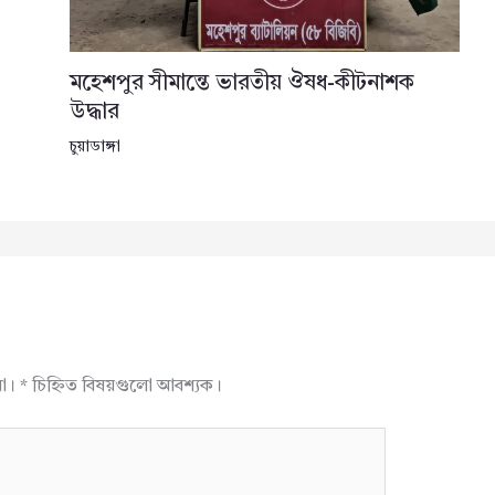
মহেশপুর সীমান্তে ভারতীয় ঔষধ-কীটনাশক
উদ্ধার
চুয়াডাঙ্গা
না।
*
চিহ্নিত বিষয়গুলো আবশ্যক।