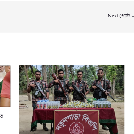
Next পোস্ট
তে