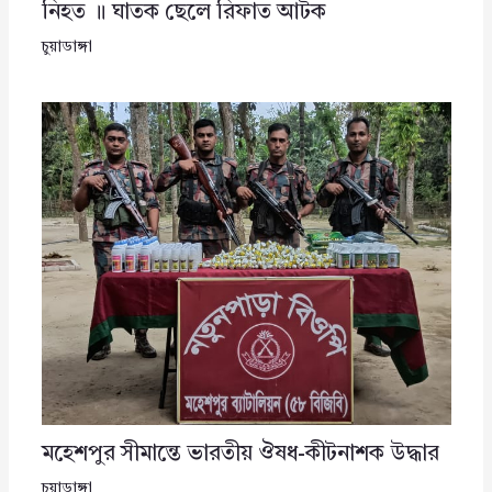
নিহত ॥ ঘাতক ছেলে রিফাত আটক
চুয়াডাঙ্গা
মহেশপুর সীমান্তে ভারতীয় ঔষধ-কীটনাশক উদ্ধার
চুয়াডাঙ্গা