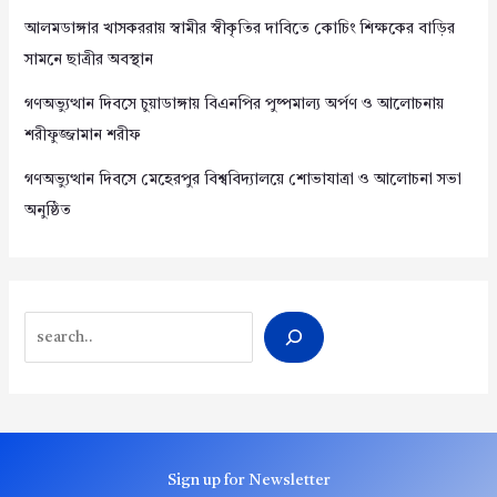
আলমডাঙ্গার খাসকররায় স্বামীর স্বীকৃতির দাবিতে কোচিং শিক্ষকের বাড়ির
সামনে ছাত্রীর অবস্থান
গণঅভ্যুত্থান দিবসে চুয়াডাঙ্গায় বিএনপির পুষ্পমাল্য অর্পণ ও আলোচনায়
শরীফুজ্জামান শরীফ
গণঅভ্যুত্থান দিবসে মেহেরপুর বিশ্ববিদ্যালয়ে শোভাযাত্রা ও আলোচনা সভা
অনুষ্ঠিত
Search
Sign up for Newsletter