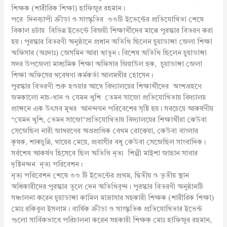
শিক্ষক (শারীরিক শিক্ষা) হাফিজুর রহমান।
পরে দিনব্যাপী ক্রীড়া ও সাংস্কৃতির ৩৩টি ইভেন্টের প্রতিযোগিতা শেষে
বিকাল ৪টায় বিভিন্ন ইভেন্টে বিজয়ী শিক্ষার্থীদের মাঝে পুরস্কার বিতরণ করা
হয়। পুরস্কার বিতরণী অনুষ্ঠানে প্রধান অতিথি ছিলেন চুয়াডাঙ্গা জেলা শিক্ষা
অফিসার (অঃদাঃ) জেসমিন আরা খাতুন। বিশেষ অতিথি ছিলেন চুয়াডাঙ্গা
সদর উপজেলা মাধ্যমিক শিক্ষা অফিসার জিয়াউল হক, চুয়াডাঙ্গা জেলা
শিক্ষা অফিসের গবেষণা কর্মকর্তা আলমগীর হোসেন।
পুরস্কার বিতরণী শুরু হওয়ার আগে বিদ্যালয়ের শিক্ষার্থীদের অংশগ্রহণে
জমকালো নাচ-গান ও যেমন খুশি তেমন সাজো প্রতিযোগিতায় বিদ্যালয়
প্রাঙ্গনে এক উৎসব মুখর আনন্দঘন পরিবেশের সৃষ্টি হয়। সবচেয়ে আকর্ষণীয়
“যেমন খুশি, তেমন সাজো”প্রতিযোগিতায় বিদ্যালয়ের শিক্ষার্থীরা কেউবা
সেজেছিল নারী জাগরণের অগ্রপ্রথিক বেগম রোকেয়া, কেউবা বাংলার
কৃষক, শাকচুন্নি, গায়ের মেয়ে, প্রবাসীর বধু কেউবা সেজেছিল সাংবাদিক।
সর্বশেষ আকর্ষণ হিসেবে ছিল অতিথি নৃত্য শিল্পী মাইশা জাহান সাবার
দৃষ্টিনন্দন নৃত্য পরিবেশন।
নৃত্য পরিবেশন শেষে ৩৩ টি ইভেন্টের প্রথম, দ্বিতীয় ও তৃতীয় স্থান
অধিকারীদের পুরস্কার তুলে দেন অতিথিবৃন্দ। পুরস্কার বিতরণী অনুষ্ঠানটি
সঞ্চালনা করেন চুয়াডাঙ্গা কামিল মাদ্রাসার সহকারী শিক্ষক (শারীরিক শিক্ষা)
মোঃ রকিবুল ইসলাম। বার্ষিক ক্রীড়া ও সাংস্কৃতিক প্রতিযোগিতার ইভেন্ট
গুলো সার্বিকভাবে পরিচালনা করেন সহকারী শিক্ষক মোঃ হাফিজুর রহমান,