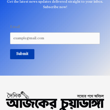
Get the latest news updates delivered straight to your inbox.
Subscribe now!
Email
Submit