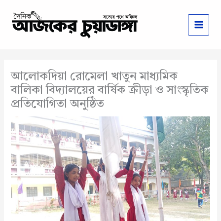
Skip
to
content
আলোকদিয়া রোমেলা খাতুন মাধ্যমিক
বালিকা বিদ্যালয়ের বার্ষিক ক্রীড়া ও সাংস্কৃতিক
প্রতিযোগিতা অনুষ্ঠিত