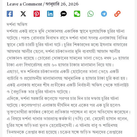
Leave a Comment
/
জানুয়ারি 26, 2026
দর্শনা অফিস
দর্শনায় একই রাতে মুদি দোকানসহ একাধিক স্থানে দুঃসাহসিক চুরির ঘটনা
ঘটেছে। পরশু রোববার দিবাগত রাতে দর্শনা থানা সংলগ্ন এলাকাসহ বিভিন্ন
স্থানে মোট চারটি চুরির ঘটনা ঘটে। চুরির শিকারদের মধ্যে ইসলাম বাজারের
আজগার আলীর ছেলে, দর্শনা চটকাতলার মুদি ব্যবসায়ী আজাদ আলীর
দোকানও রয়েছে। চোরেরা দোকানের সামনের তালা ভেঙে নগদ ১০ হাজার
টাকা এবং সিগারেটসহ প্রায় ৬০ হাজার টাকার মালামাল নিয়ে যায়।
এছাড়া, গত শনিবার চটকাতলার একটি হোটেলের তালা ভেঙে একটি
ব্যাটারি ও প্রয়োজনীয় মালামালসহ আনুমানিক ৫ হাজার টাকা চুরি করা হয়।
একই এলাকায় ধানের শীষ প্রতীকের একটি নির্বাচনী অফিস থেকে সার্চলাইট
ও বৈদ্যুতিক তার চুরির ঘটনাও ঘটেছে।
এদিকে, দর্শনা সরকারি কলেজে পরপর চার দিন চার দফায় চুরির ঘটনা
ঘটেছে। কলেজপাড়া এলাকায় দীর্ঘদিন ধরে একের পর এক চুরি হলেও
ভুক্তভোগীরা কার্যকর কোনো প্রতিকার পাচ্ছেন না বলে অভিযোগ করেছেন।
এ বিষয়ে দর্শনা থানার ভারপ্রাপ্ত কর্মকর্তা (ওসি) মো. মেহেদী হাসান বলেন,
চুরির সঙ্গে জড়িতরা মূলত হেরোইনসেবী। এ ঘটনায় বাবু ও শাহিনসহ
তিনজনকে গ্রেপ্তার করা হয়েছে। চক্রের সঙ্গে জড়িত অন্যদের গ্রেপ্তারের