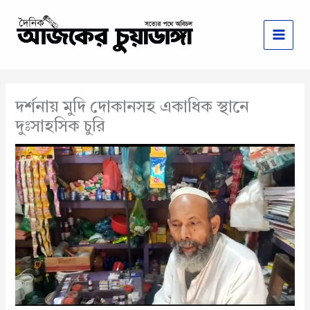
Skip
to
content
দর্শনায় মুদি দোকানসহ একাধিক স্থানে
দুঃসাহসিক চুরি