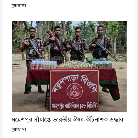
চুয়াডাঙ্গা
মহেশপুর সীমান্তে ভারতীয় ঔষধ-কীটনাশক উদ্ধার
চুয়াডাঙ্গা