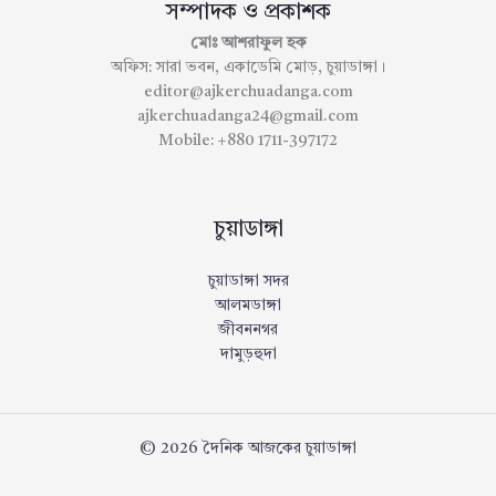
সম্পাদক ও প্রকাশক
মোঃ আশরাফুল হক
অফিস: সারা ভবন, একাডেমি মোড়, চুয়াডাঙ্গা।
editor@ajkerchuadanga.com
ajkerchuadanga24@gmail.com
Mobile: +880 1711-397172
চুয়াডাঙ্গা
চুয়াডাঙ্গা সদর
আলমডাঙ্গা
জীবননগর
দামুড়হুদা
© 2026 দৈনিক আজকের চুয়াডাঙ্গা