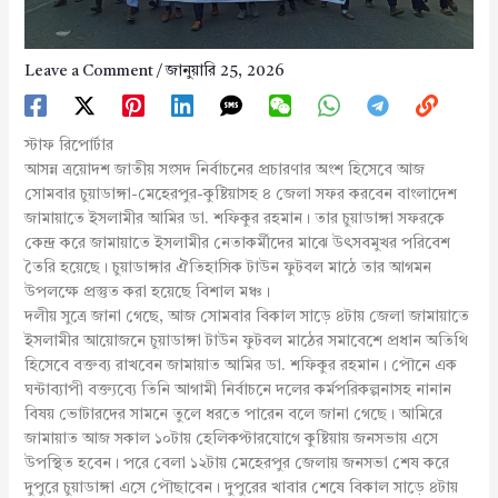
Leave a Comment
/
জানুয়ারি 25, 2026
স্টাফ রিপোর্টার
আসন্ন ত্রয়োদশ জাতীয় সংসদ নির্বাচনের প্রচারণার অংশ হিসেবে আজ
সোমবার চুয়াডাঙ্গা-মেহেরপুর-কুষ্টিয়াসহ ৪ জেলা সফর করবেন বাংলাদেশ
জামায়াতে ইসলামীর আমির ডা. শফিকুর রহমান। তার চুয়াডাঙ্গা সফরকে
কেন্দ্র করে জামায়াতে ইসলামীর নেতাকর্মীদের মাঝে উৎসবমুখর পরিবেশ
তৈরি হয়েছে। চুয়াডাঙ্গার ঐতিহাসিক টাউন ফুটবল মাঠে তার আগমন
উপলক্ষে প্রস্তুত করা হয়েছে বিশাল মঞ্চ।
দলীয় সুত্রে জানা গেছে, আজ সোমবার বিকাল সাড়ে ৪টায় জেলা জামায়াতে
ইসলামীর আয়োজনে চুয়াডাঙ্গা টাউন ফুটবল মাঠের সমাবেশে প্রধান অতিথি
হিসেবে বক্তব্য রাখবেন জামায়াত আমির ডা. শফিকুর রহমান। পৌনে এক
ঘন্টাব্যাপী বক্ত্যব্যে তিনি আগামী নির্বাচনে দলের কর্মপরিকল্পনাসহ নানান
বিষয় ভোটারদের সামনে তুলে ধরতে পারেন বলে জানা গেছে। আমিরে
জামায়াত আজ সকাল ১০টায় হেলিকপ্টারযোগে কুষ্টিয়ায় জনসভায় এসে
উপস্থিত হবেন। পরে বেলা ১২টায় মেহেরপুর জেলায় জনসভা শেষ করে
দুপুরে চুয়াডাঙ্গা এসে পৌছাবেন। দুপুরের খাবার শেষে বিকাল সাড়ে ৪টায়