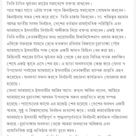
তিনি টাউন ফুটবল মাঠের সমাবেশে বক্তব্য রাখবেন।
পরে সন্ধ্যা সাড়ে ৬টায় সড়ক পথে ঝিনাইদহে সমাবেশে যোগদান করবেন।
ঝিনাইদাহ সফর শেষ করে রাতে তিনি ঢাকায় ফিরবেন। ডা. শফিকুর রহমান
আসন্ন জাতীয় সংসদ নির্বাচন, দেশের বর্তমান রাজনৈতিক পরিস্থিতি এবং
জামায়াতে ইসলামীর নির্বাচনী অঙ্গীকার নিয়ে বক্তব্য রাখবেন। একই সঙ্গে
তিনি দলীয় নেতাকর্মীদের জন্য প্রয়োজনীয় দিকনির্দেশনাও প্রদান করবেন।
এদিকে সফরকে সামনে রেখে গতকাল রবিবার বিকালে চুয়াডাঙ্গা পৌর
জামায়াতে ইসলামীর পক্ষ থেকে একটি স্বাগত মিছিল বের করা হয়।
মিছিলটি শহরের টাউন ফুটবল মাঠ থেকে বের হয়ে বিভিন্ন সড়ক প্রদক্ষিণ
শেষে একই স্থানে এসে শেষ হয়। এ ছাড়া জনসভাকে কেন্দ্র করে জেলা ও
উপজেলা পর্যায়ের জামায়াতে ইসলামীর নেতাকর্মীরা ব্যাপক প্রস্তুতি গ্রহণ
করেছেন। জনসভা সফল করতে নির্বাচনী প্রচারণা কার্যক্রমও জোরদার করা
হয়েছে।
জেলা জামায়াতে ইসলামীর আমির অ্যাড. রুহুল আমিন বলেন, আমিরে
জামায়াতের চুয়াডাঙ্গা আগমন উপলক্ষে সকল প্রস্তুতিতে মধ্যে সম্পন্ন
হয়েছে। প্যান্ডেলের কাজে এর মধ্যেই শেষ হয়েছে। দেশের জনগণ একটি
অবাধ, সুষ্ঠু ও বিশ্বাসযোগ্য নির্বাচন প্রত্যাশা করে। তারই ধারাবাহিকতায়
জামায়াতে ইসলামী শান্তিপূর্ণ ও শৃঙ্খলাপূর্ণভাবে নির্বাচনী কার্যক্রম পরিচালনা
করছে। চুয়াডাঙ্গার জনসভা থেকে আমরা জনগণের অধিকার এবং
ন্যায়ভিত্তিক রাষ্ট্র প্রতিষ্ঠার বার্তা তুলে ধরব।