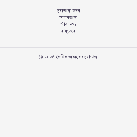
চুয়াডাঙ্গা সদর
আলমডাঙ্গা
জীবননগর
দামুড়হুদা
© 2026 দৈনিক আজকের চুয়াডাঙ্গা