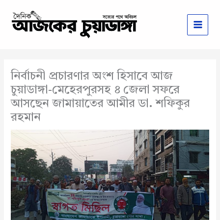
Skip
to
content
নির্বাচনী প্রচারণার অংশ হিসাবে আজ
চুয়াডাঙ্গা-মেহেরপুরসহ ৪ জেলা সফরে
আসছেন জামায়াতের আমীর ডা. শফিকুর
রহমান