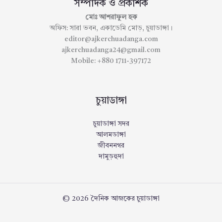
সম্পাদক ও প্রকাশক
মোঃ আশরাফুল হক
অফিস: সারা ভবন, একাডেমি মোড়, চুয়াডাঙ্গা।
editor@ajkerchuadanga.com
ajkerchuadanga24@gmail.com
Mobile: +880 1711-397172
চুয়াডাঙ্গা
চুয়াডাঙ্গা সদর
আলমডাঙ্গা
জীবননগর
দামুড়হুদা
© 2026 দৈনিক আজকের চুয়াডাঙ্গা