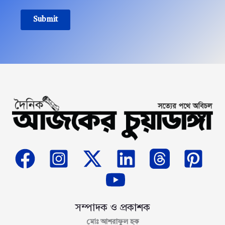
Submit
সম্পাদক ও প্রকাশক
মোঃ আশরাফুল হক