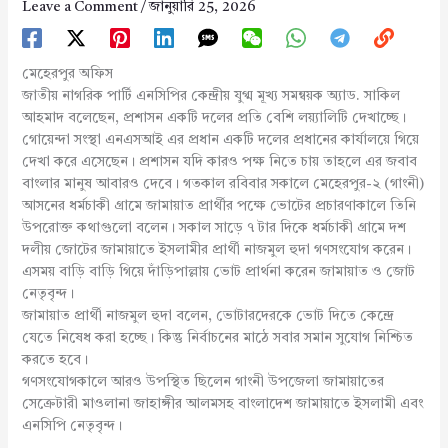
Leave a Comment
/
জানুয়ারি 25, 2026
মেহেরপুর অফিস
জাতীয় নাগরিক পার্টি এনসিপির কেন্দ্রীয় যুগ্ম মূখ্য সমন্বয়ক অ্যাড. সাকিল
আহমাদ বলেছেন, প্রশাসন একটি দলের প্রতি বেশি লয়্যালিটি দেখাচ্ছে।
গোয়েন্দা সংস্থা এনএসআই এর প্রধান একটি দলের প্রধানের কার্যালয়ে গিয়ে
দেখা করে এসেছেন। প্রশাসন যদি কারও পক্ষ নিতে চায় তাহলে এর জবাব
বাংলার মানুষ আবারও দেবে। গতকাল রবিবার সকালে মেহেরপুর-২ (গাংনী)
আসনের ধর্মচাকী গ্রামে জামায়াত প্রার্থীর পক্ষে ভোটের প্রচারণাকালে তিনি
উপরোক্ত কথাগুলো বলেন। সকাল সাড়ে ৭ টার দিকে ধর্মচাকী গ্রামে দশ
দলীয় জোটের জামায়াতে ইসলামীর প্রার্থী নাজমুল হুদা গণসংযোগ করেন।
এসময় বাড়ি বাড়ি গিয়ে দাঁড়িপাল্লায় ভোট প্রার্থনা করেন জামায়াত ও জোট
নেতৃবৃন্দ।
জামায়াত প্রার্থী নাজমুল হুদা বলেন, ভোটারদেরকে ভোট দিতে কেন্দ্রে
যেতে নিষেধ করা হচ্ছে। কিন্তু নির্বাচনের মাঠে সবার সমান সুযোগ নিশ্চিত
করতে হবে।
গণসংযোগকালে আরও উপস্থিত ছিলেন গাংনী উপজেলা জামায়াতের
সেক্রেটারী মাওলানা জাহাঙ্গীর আলমসহ বাংলাদেশ জামায়াতে ইসলামী এবং
এনসিপি নেতৃবৃন্দ।