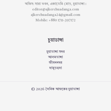
অফিস: সারা ভবন, একাডেমি মোড়, চুয়াডাঙ্গা।
editor@ajkerchuadanga.com
ajkerchuadanga24@gmail.com
Mobile: +880 1711-397172
চুয়াডাঙ্গা
চুয়াডাঙ্গা সদর
আলমডাঙ্গা
জীবননগর
দামুড়হুদা
© 2026 দৈনিক আজকের চুয়াডাঙ্গা