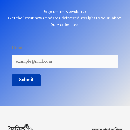
Sign up for Newsletter
Get the latest news updates delivered straight to your inbox.
Subscribe now!
Email
Submit