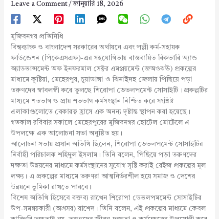
Leave a Comment
/
জানুয়ারি 18, 2026
মুজিবনগর প্রতিনিধি
বিশ্বব্যাংক ও বাংলাদেশ সরকারের অর্থায়নে এবং পল্লী কর্ম-সহায়ক
ফাউন্ডেশন (পিকেএসএফ)-এর সহযোগিতায় বাস্তবায়িত রিকভারি অ্যান্ড
অ্যাডভান্সমেন্ট অফ ইনফরমাল সেক্টর এমপ্লয়মেন্ট (জঅওঝঊ) প্রকল্পের
মাধ্যমে কুষ্টিয়া, মেহেরপুর, চুয়াডাঙ্গা ও ঝিনাইদহ জেলায় পিছিয়ে পড়া
তরুণদের স্বাবলম্বী করে তুলছে শিরোপা ডেভলপমেন্ট সোসাইটি। প্রকল্পটির
মাধ্যমে শতভাগ ও প্রায় শতভাগ কর্মসংস্থান নিশ্চিত করে সংশ্লিষ্ট
এলাকাগুলোতে বেকারত্ব হ্রাসে এক অনন্য দৃষ্টান্ত স্থাপন করা হয়েছে।
গতকাল রবিবার সকালে মেহেরপুরের মুজিবনগর হোটেল মোটেলে এ
উপলক্ষে এক আলোচনা সভা অনুষ্ঠিত হয়।
আলোচনা সভায় প্রধান অতিথি ছিলেন, শিরোপা ডেভলপমেন্ট সোসাইটির
নির্বাহী পরিচালক শহিদুল ইসলাম। তিনি বলেন, পিছিয়ে পড়া তরুণদের
দক্ষতা উন্নয়নের মাধ্যমে কর্মসংস্থানের সুযোগ সৃষ্টি করাই রেইজ প্রকল্পের মূল
লক্ষ্য। এ প্রকল্পের মাধ্যমে তরুণরা আত্মনির্ভরশীল হয়ে সমাজ ও দেশের
উন্নয়নে ভূমিকা রাখতে পারবে।
বিশেষ অতিথি হিসেবে বক্তব্য রাখেন শিরোপা ডেভলপমমেন্ট সোসাইটির
উপ-সমন্বয়কারী (অগ্রসর) রাশেদ। তিনি বলেন, এই প্রকল্পের মাধ্যমে কেবল