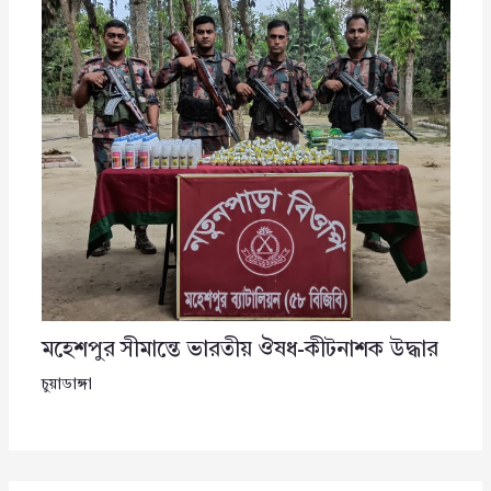
মহেশপুর সীমান্তে ভারতীয় ঔষধ-কীটনাশক উদ্ধার
চুয়াডাঙ্গা