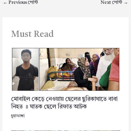
←
Previous পোস্ট
Next পোস্ট
→
Must Read
মোবাইল কেড়ে নেওয়ায় ছেলের ছুরিকাঘাতে বাবা
নিহত ॥ ঘাতক ছেলে রিফাত আটক
চুয়াডাঙ্গা