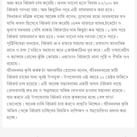
খরচ করে বিটরুট চাষ করেছি। ফলন ভালো হলে বিঘায় ৮০/১০০ মন
বিটরুট পাওয়া যায়। আর কিছুদিন পরে এটি বাজারজাত করা হবে।
জিনারুল মল্লিক নামের আরেক চাষি বলেন, ড্রাগনের মধ্যে প্রথমবরের মত
সাথি ফসল হিসেবে বিটরুট চাষ করেছি।এখন বাজারে গাজর,টমেটো ও
মুলা’র সরবরাহ বেশি থাকায় বিটরুটের দাম কিছুটা কম আছে। ১ মাস পরে
বিটরুট বাজারজাত করা হবে। তখন ভালো দাম পাওয়া যেতে পারে।
পুষ্টিবিদেরা বলছেন, বিটরুট দ্রুত হজমে সাহায্য করে। রক্তচাপ স্বাভাবিক
রাখে ও রক্ত তৈরিতে সহায়তা করে।কোষ্ঠকাঠিন্য দূর করে। এটি ডায়াবেটিস
ও ক্যান্সার রোগের ঝুঁকি কোমায়। এছাড়াও বিটরুটে নানা পুষ্টি ও ঔষধি গুণ
রয়েছে।
জীবননগর কৃষি কর্মকর্তা আলমগীর হোসেন বলেন, জীবননগরের মাটি
বিটরুট চাষের জন্য খুবই উপযুক্ত। উপজেলায় এই বছরে ১০ হেক্টর জমিতে
বিটরুট চাষ হয়েছে। এটি অনেক সম্ভাবনাময় একটি ফসল।বিটরুট গাছে
রোগবালাই কম হয় ও অল্পসময়ে অধিক লাভবান হওয়ার সম্ভাবনা রয়েছে।
যার করনে এই উপজেলায় বিটরুট চাষে কৃষকদের মধ্যে বেশ সাড়া
ফেলেছে। অনেক চাষি বিটরুট চাষ করতে প্রস্তুতি নিচ্ছেন। জীবননগর কৃষি
অফিস থেকে বিটরুট চাষিদের নিয়মিত প্রশিক্ষণ ও সহযোগিতা প্রদান করা
হচ্ছে।