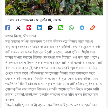
Leave a Comment
/
জানুয়ারি 18, 2026
হাসান নিলয়, জীবননগর
স্বল্প সময়ের অধিক লাভজনক হওয়ায় জীবননগরে বিটরুট চাষে আগ্রহ
বাড়ছে কৃষকদের। বাজারে রয়েছে এর বেশ চাহিদা। রপ্তানির সুযোগ থাকায়
এটি সম্ভবনাময় ফসল হিসেবে বিবেচিত হচ্ছে। নানা পুষ্টি ও ঔষুধি গুণ
সম্পন্ন হওয়ার কারনে বিটরুট কে সুপার ফুড হিসেবে গণ্য করা হয়ে থাকে।
শীতকালে বেশি উৎপাদিত হলেও বর্তমানে এটি সারা বছরই চাষ হচ্ছে। এটি
কাঁচা ও রান্না করে দুই ভাবে খাওয়া যায়। অনেকেই জুস ও সালাদ বানিয়ে
খেতে পছন্দ করে। জীবননগর উপজেলায় বিটরুট চাষে কৃষকদের মধ্যে
বেশে সাড়া ফেলেছে। বিস্তীর্ণ ফসলের মাঠ ঘুরে দেখা গেছে চাষিরা বেড
পদ্ধতিতে বিটরুট চাষ করেছে। সবুজ পাতার মাঝে মাটির নিচে লুকিয়ে আছে
গোলাকৃতির লাল রংয়ের বিটরুট। বাড়তি আয়ের সুবিধা নিতে অনেক চাষি
ড্রাগন, পেয়ারা,মাল্টা,কলা ইত্যাদি ফসলের মধ্যে সাথি ফসল হিসেবে চাষ
করেছে।
বিটরুট চাষি জুনাব আলী বলেন, এক বিঘা জমিতে ৩০-৩৫ হাজার টাকা