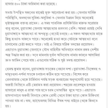
হাজার ৫০০ টাকা জরিমানা করা হয়েছে।
সভায় উপস্থিত সকলের মাঝেই মুক্ত আলোচনা করা হয়। জেলার সার্বিক
পরিস্থিতি, জনগণের সুবিধা-অসুবিধা ও জেলার উন্নয়ন নিয়ে অনেকেই
দৃষ্টান্তমূলক বক্তব্য রাখেন। এ সময় পাবলিক প্রসিকিউটর মারুফ সরোয়ার
বাবু বলেন, চুয়াডাঙ্গা জেলায় আত্মহত্যার প্রবণতা বেশি। আমরা প্রায়ই দেখি
চুয়াডাঙ্গাতে আত্মহত্যা বা অপমৃত্যু বেড়েই চলছে। এ সকল আত্মহত্যার মাঝে
কিছু হত্যাও থাকতে পারে। অনেকেই হত্যা করে সেটাকে আত্মহত্যা বলে
চালানোর চেষ্টা করতে পারে। তাই এ বিষয়ে সঠিক তদন্তের প্রয়োজন।
এছাড়াও চুয়াডাঙ্গা জেলাতে যৌথ বাহিনীর অভিযানে নানান রকম দেশীয়
অস্ত্র উদ্ধার করা হয়। তবে মামলায় দূর্বল অভিযোগ নামার কারনে আসামিরা
দ্রুত জামিন পেয়ে যায়। এগুলোর সঠিক ও সুষ্ঠ তদন্ত প্রয়োজন।
হেমন্ত কুমার বলেন, চুয়াডাঙ্গায় সড়কের বেহাল দশা। চুয়াডাঙ্গা-ডিঙ্গেদহ ও
দামুড়হুদা-দর্শনা সড়কে চলাচল কঠিন হয়ে পড়েছে। বিশেষ করে
রেলবাজার থেকে টার্মিনাল পর্যন্ত সড়ক ব্যবহারের অনুপযোগী হয়ে পড়েছে।
জরুরী ভিত্তিতে এটি মেরামত করা প্রয়োজন। শহরের প্রবেশমুখ হওয়ায়
হাজারো মানুষ এ রাস্তা পার হতে চরম ভোগান্তির মুখে পড়ে। এছাড়াও
হাসপাতালে জরুরী বিভাগে কোন রোগী গেলে টাকা ছাড়া কোন চিকিৎসা
পাওয়া যায় না। গজ, ব্যান্ডেজসহ বিভিন্ন ঔষধ পথ্য বাইরে থেকে কিনতে
হয়।