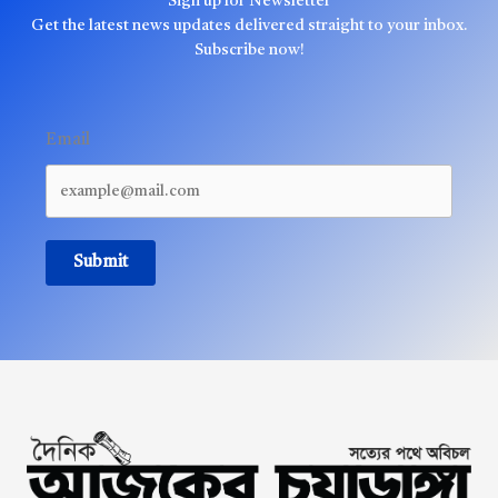
Sign up for Newsletter
Get the latest news updates delivered straight to your inbox.
Subscribe now!
Email
Submit