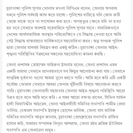
চুয়াডাঙ্গা পুলিশ সুপার গোলাম মওলা বিপিএম বলেন, জেলার অপরাধ
দমনে পুলিশ সর্বদাই কাজ করে যাচ্ছে। পুলিশের দায়িত্বে যদি কোন ত্রুটি
থেকে থাকে তবে তা সংশোধন করা হবে। অপমৃত্যুর ক্ষেত্রে যদি তা হত্যা
হয় তবে সেখানে অবশ্যই সরেজমিনে পুলিশ সুপার যাবে। সামগ্রিকভাবে
দেশের আর্থসামাজিক অবস্থার পরিপ্রেক্ষিতে যে সিদ্ধান্ত নেওয়া হবে আমি
সেই সিদ্ধান্ত বাস্তবায়নে সার্বিকভাবে সহযোগিতা করব। স্বল্প সংখ্যক পুলিশ
দ্বারা জেলার যানজট নিয়ন্ত্রণ করা একটু কঠিন। চুয়াডাঙ্গা জেলার আইন-
শৃঙ্খলা পরিস্থিতির উন্নয়নের সকলের সহযোগিতা কামনা করছি।
জেলা প্রশাসক মোহাম্মদ জহিরুল ইসলাম বলেন, জেলা প্রশাসন এমন
একটি জায়গা যেখানে প্রাণবন্তভাবে সব কিছুর আলোচনা করা যায়। যেখানে
দাপ্তরিক দুর্বলতা গুলো আমরা তুলে ধরতে পারি। আমি মনে করি এটি একটি
সর্বোচ্চ ফোরাম যেখানে আমরা জেলার খুঁটিনাটি বিষয়ে আলোচনা করতে
পারি। চুয়াডাঙ্গা জেলাবাসী সহায়তায় জেলার আইন-শৃঙ্খলা পরিস্থিতি আরো
উন্নত হবে বলে আমি মনে করি। এ সময় আরো বক্তব্য রাখেন, সিভিল সার্জন
হাদী জিয়াউদ্দীন আহমেদ, জেলা আইনজীবী সমিতির সভাপতি শামীম রেজা
ডালিম, চেম্বারস সভাপতি ইয়াকুব হোসেন মালিক, জেলা বাস মালিক
সমিতির সভাপতি আবুল কালাম, চুয়াডাঙ্গা প্রেসক্লাবের সভাপতি রাজিব
হাসান কচি, সাধারণ সম্পাদক বিপুল আশরাফ, জেলা মটর শ্রমিক ইউনিয়ন
সভাপতি এম জেনারেল প্রমুখ।