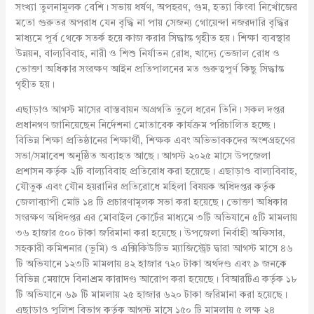
সংখ্যা তুলনামূলক বেশি। সভায় ধর্ষণ, অপহরণ, গুম, হত্যা কিংবা নিখোঁজের
মতো গুরুতর অপরাধ যেন বৃদ্ধি না পায় সেজন্য গোয়েন্দা নজরদারি বৃদ্ধির
মাধ্যমে পূর্ব থেকে সতর্ক হয়ে কাজ করার সিদ্ধান্ত গৃহীত হয়। শিক্ষা ব্যবস্থার
উন্নয়ন, বাল্যবিবাহ, নারী ও শিশু নির্যাতন রোধ, খাদ্যে ভেজাল রোধ ও
ভোক্তা অধিকার সংরক্ষণ আইন প্রতিপালনের মত গুরুত্বপূর্ণ কিছু সিদ্ধান্ত
গৃহীত হয়।
এছাড়াও আগস্ট মাসের বাস্তবায়ন অগ্রগতি তুলে ধরেন তিনি। সকল দপ্তর
প্রধানগণ জানিয়েছেন নির্দেশনা মোতাবেক কার্যক্রম পরিচালিত হচ্ছে।
বিভিন্ন শিক্ষা প্রতিষ্ঠানের শিক্ষার্থী, শিক্ষক এবং অভিভাবকদের অংশগ্রহণের
সভা/সমাবেশ অনুষ্ঠিত অব্যাহত আছে। আগস্ট ২০২৫ মাসে উপজেলা
প্রশাসন কর্তৃক ২টি বাল্যবিবাহ প্রতিরোধ করা হয়েছে। এছাড়াও বাল্যবিবাহ,
যৌতুক এবং যৌন হয়রানির প্রতিরোধে মহিলা বিষয়ক অধিদপ্তর কর্তৃক
জেলাব্যাপী মোট ১৪ টি প্রচারণামূলক সভা করা হয়েছে। ভোক্তা অধিকার
সংরক্ষণ অধিদপ্তর এর মোবাইল কোর্টের মাধ্যমে ৩টি অভিযানে ৫টি মামলায়
৩৬ হাজার ৫০০ টাকা জরিমানা করা হয়েছে। উপজেলা নির্বাহী অফিসার,
সহকারী কমিশনার (ভূমি) ও এক্সিকিউটিভ ম্যাজিস্ট্রেট দ্বারা আগস্ট মাসে ৪৬
টি অভিযানে ১২৩টি মামলায় ৪২ হাজার ৭২০ টাকা অর্থদণ্ড এবং ৯ জনকে
বিভিন্ন মেয়াদে বিনাশ্রম কারাদণ্ড আরোপ করা হয়েছে। বিআরটিএ কর্তৃক ১৮
টি অভিযানে ৬৯ টি মামলায় ২৫ হাজার ৬২০ টাকা জরিমানা করা হয়েছে।
এছাড়াও পুলিশ বিভাগ কর্তৃক আগস্ট মাসে ১৫০ টি মামলায় ৫ লক্ষ ২৪