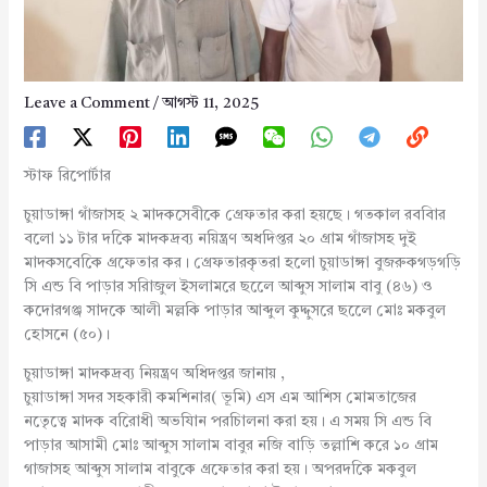
Leave a Comment
/
আগস্ট 11, 2025
স্টাফ রিপোর্টার
চুয়াডাঙ্গা গাঁজাসহ ২ মাদকসেবীকে গ্রেফতার করা হয়ছে। গতকাল রববিার
বলো ১১ টার দকিে মাদকদ্রব্য নয়িন্ত্রণ অধদিপ্তর ২০ গ্রাম গাঁজাসহ দুই
মাদকসবেকিে গ্রফেতার কর। গ্রেফতারকৃতরা হলো চুয়াডাঙ্গা বুজরুকগড়গড়ি
সি এন্ড বি পাড়ার সরিাজুল ইসলামরে ছলেে আব্দুস সালাম বাবু (৪৬) ও
কদোরগঞ্জ সাদকে আলী মল্লকি পাড়ার আব্দুল কুদ্দুসরে ছলেে মোঃ মকবুল
হোসনে (৫০)।
চুয়াডাঙ্গা মাদকদ্রব্য নিয়ন্ত্রণ অধিদপ্তর জানায় ,
চুয়াডাঙ্গা সদর সহকারী কমশিনার( ভূমি) এস এম আশিস মোমতাজের
নতেৃত্বে মাদক বরিোধী অভযিান পরচিালনা করা হয়। এ সময় সি এন্ড বি
পাড়ার আসামী মোঃ আব্দুস সালাম বাবুর নজি বাড়ি তল্লাশি করে ১০ গ্রাম
গাজাসহ আব্দুস সালাম বাবুকে গ্রফেতার করা হয়। অপরদকিে মকবুল