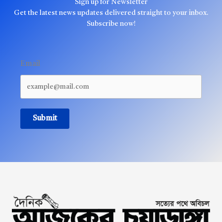
Sign up for Newsletter
Get the latest news updates delivered straight to your inbox.
Subscribe now!
Email
Submit