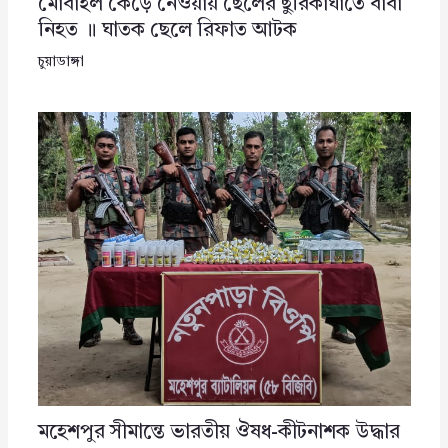
মোবাইল কেড়ে নেওয়ায় ছেলের ছুরিকাঘাতে বাবা
নিহত ॥ ঘাতক ছেলে রিফাত আটক
চুয়াডাঙ্গা
মহেশপুর সীমান্তে ভারতীয় ঔষধ-কীটনাশক উদ্ধার