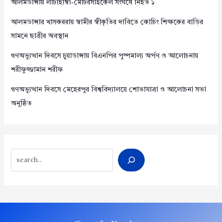
আলমডাঙ্গায় লাটাহাম্বা-মোটরসাইকেল সংঘর্ষে নিহত ১
আলমডাঙ্গার খাসকররায় স্বামীর স্বীকৃতির দাবিতে কোচিং শিক্ষকের বাড়ির
সামনে ছাত্রীর অবস্থান
গণঅভ্যুত্থান দিবসে চুয়াডাঙ্গায় বিএনপির পুষ্পমাল্য অর্পণ ও আলোচনায়
শরীফুজ্জামান শরীফ
গণঅভ্যুত্থান দিবসে মেহেরপুর বিশ্ববিদ্যালয়ে শোভাযাত্রা ও আলোচনা সভা
অনুষ্ঠিত
Search