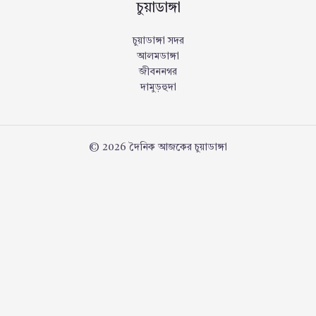
চুয়াডাঙ্গা
চুয়াডাঙ্গা সদর
আলমডাঙ্গা
জীবননগর
দামুড়হুদা
© 2026 দৈনিক আজকের চুয়াডাঙ্গা