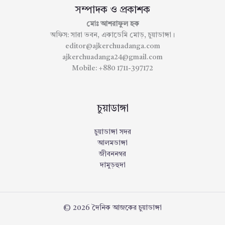
সম্পাদক ও প্রকাশক
মোঃ আশরাফুল হক
অফিস: সারা ভবন, একাডেমি মোড়, চুয়াডাঙ্গা।
editor@ajkerchuadanga.com
ajkerchuadanga24@gmail.com
Mobile: +880 1711-397172
চুয়াডাঙ্গা
চুয়াডাঙ্গা সদর
আলমডাঙ্গা
জীবননগর
দামুড়হুদা
© 2026 দৈনিক আজকের চুয়াডাঙ্গা