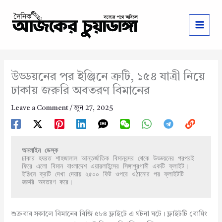
Skip
to
content
উড্ডয়নের পর ইঞ্জিনে ত্রুটি, ১৫৪ যাত্রী নিয়ে
ঢাকায় জরুরি অবতরণ বিমানের
Leave a Comment
/
জুন 27, 2025
অনলাইন ডেস্ক
ঢাকার হযরত শাহজালাল আন্তর্জাতিক বিমানবন্দর থেকে উড্ডয়নের পরপরই 
ফিরে এলো বিমান বাংলাদেশ এয়ারলাইন্সের সিঙ্গাপুরগামী একটি ফ্লাইট। 
ইঞ্জিনে ক্রটি দেখা দেয়ায় ২৫০০ ফিট ওপরে ওঠানোর পর ফ্লাইটটি 
জরুরি অবতরণ করে।
শুক্রবার সকালে বিমানের বিজি ৫৮৪ ফ্লাইটে এ ঘটনা ঘটে। ফ্লাইটটি বোয়িং