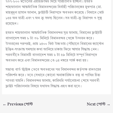
৭৩৭-৮০০ মডেলের এয়ারক্রাফট দিয়ে পরিচালিত হচ্ছিল। হযরত
শাহজালাল আন্তর্জাতিক বিমানবন্দরের নির্বাহী পরিচালকের মুখপাত্র মো.
মাহমুদুল হাসান জানান, ফ্লাইটটি নিরাপদে অবতরণ করেছে। বিমানে মোট
১৫৪ জন যাত্রী এবং ৭ জন ক্রু সদস্য ছিলেন। সব যাত্রী-ক্রু নিরাপদ ও সুস্থ
রয়েছেন।
হযরত শাহজালাল আন্তর্জাতিক বিমানবন্দর সূত্র জানায়, বিমানের ফ্লাইটটি
বাংলাদেশ সময় ৮ টা ৩৮ মিনিটে বিমানবন্দর থেকে উড্ডয়ন করে।
উড্ডয়নের পরপরই, প্রায় ২৫০০ ফিট উচ্চতায় পৌঁছালে বিমানের ক্যাপ্টেন
ইঞ্জিন-সংক্রান্ত সমস্যার কথা জানিয়ে ঢাকায় ফিরে আসার সিদ্ধান্ত নেন।
পরবর্তীতে বিমানটি বাংলাদেশ সময় ৮ টা ৫৯ মিনিটে সম্পূর্ণ নিরাপদে
অবতরণ করে এবং বিমানবন্দরের বে-১৪ নম্বরে পার্ক করা হয়।
সম্ভাব্য বার্ড স্ট্রাইক ভেবে অবতরণের পর বিমানবন্দর কর্তৃপক্ষ রানওয়ের
পরিদর্শন করে। তবে সেখানে কোনো অনাকাঙ্ক্ষিত বস্তু বা পাখির চিহ্ন
পাওয়া যায়নি। বিমানবন্দর জানায়, কারিগরি পর্যালোচনা শেষে পরবর্তী
ফ্লাইট পরিচালনার বিষয়ে যথাযথ সিদ্ধান্ত গ্রহণ করা হবে।
←
Previous পোস্ট
Next পোস্ট
→