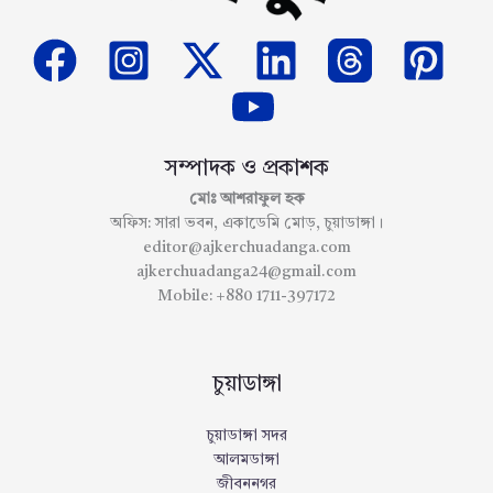
সম্পাদক ও প্রকাশক
মোঃ আশরাফুল হক
অফিস: সারা ভবন, একাডেমি মোড়, চুয়াডাঙ্গা।
editor@ajkerchuadanga.com
ajkerchuadanga24@gmail.com
Mobile: +880 1711-397172
চুয়াডাঙ্গা
চুয়াডাঙ্গা সদর
আলমডাঙ্গা
জীবননগর