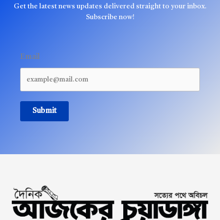
Get the latest news updates delivered straight to your inbox.
Subscribe now!
Email
Submit