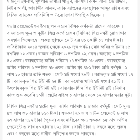
সজিবুল ইসলাম, মুখপাত্র তামান্না খাতুন, ব্যবসায়ী রুমন আলী জোয়ার্দ্দার,
লিটন আলী, জাহাঙ্গীর আলম, ব্র্যাক ব্যাংকের ব্যবস্থাপক আব্দুর রহিম এবং
বিভিন্ন ব্যাংকের প্রতিনিধি ও উদ্যোক্তারা উপস্থিত ছিলেন।
সভায় প্রেজেন্টেশন উপস্থাপন করেন বিসিক কর্মকর্তা রাসেল আহমেদ।
বাংলাদেশ ক্ষুদ্র ও কুটির শিল্প কর্পোরেশন (বিসিক) শিল্প নগরী চুয়াডাঙ্গার
অবস্থান ডিঙ্গেদহে। প্রকল্প স্থাপনে মোট ব্যয় ৪১ কোটি ৯১ লাখ টাকা।
প্রতিষ্ঠাকাল ২০১৪ জুলাই থেকে ২০২১ জুন পর্যন্ত। মোট জমির পরিমাণ ১৫
দশমিক ১২ একর। রাস্তার পরিমাণ ৬ দশমিক ১২ একর। অন্যান্য ১ দশমিক
৪২ একর। বরাদ্দযোগ্য জমির পরিমাণ ১৭ দশমিক ৫৮ একর। বরাদ্দযোগ্য
জমির পরিমাণ ৫ দশমিক ৭৮ একর। জমির র্মূর ৪৮২ টাকা প্রতি বর্গফুট। ২
লাখ ১০ হাজার প্রতি শতক। মোট প্লট সংখ্যা ৭৮টি । বরাদ্দকৃত প্লট সংখ্যা ২৭
টি। বরাদ্দকৃত শিল্প ইউনিট ২৫ টি। বরাদ্দযোগ্য খালি প্লট সংখ্যা ৫১ টি।
উৎপাদনকৃত শিল্প ইউনিট ২টি। বাস্তবায়নাধীন শিল্প ইউনিট ৪টি। নির্মাণ
কাজ শুরু করেনি ১০টি। প্লটের সাইজ ৯ হাজার থেকে ১২ হাজার স্কয়ার ফুট।
বিসিক শিল্প নগরীর প্লটের মূল্য জমির পরিমাণ ৯ হাজার বর্গফুট। মোট মূল্য
৪৩ লাখ ৩৮ হাজার ৮১০ টাকা। শতকরা ২০ ভাগ ডাউন পেমেন্টে ৮ লাখ
৬৭ হাজার ৭৬২ টাকা (পুরুষ) এবং নারীদের জন্য শতকরা ১৫ ভাগ ডাউন
পেমেন্টে ৬ লাখ ৫০ হাজার ৮২১ টাকা। বাকী টাকা ৬ বছরে মধ্যে পুরুষ
এবং ৭ বছরের মধ্যে নারীরা পরিশোধ করতে পারবেন।