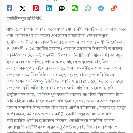
কোটচাঁদপুর
প্রতিনিধি
বাংলাদেশ বিজ্ঞান ও শিল্প গবেষণা পরিষদ (বিসিএসআইআর) এর আয়োজনে
এবং কোটচাঁদপুর উপজেলা প্রশাসনের বাস্তবায়নে কোটচাঁদপুরে
স্থানীয়ভাবে উদ্ভাবিত লাকসই প্রযুক্তির প্রয়োগ ও সম্প্রসারন শীর্ষক সেমিনার
ও প্রদর্শনী ২০২৫ অনুষ্ঠিত হয়েছে। গতকাল মঙ্গলবার দিনব্যাপী উপজেলা
অডিটরিয়ামে চলে ওই প্রদর্শনী। উপজেলা নির্বাহী অফিসার কাজী আনিসুল
ইসলাম এর সভাপতিত্বে স্বাগত বক্তব্য রাখেন উপজেলা মাধ্যমিক
একাডেমিক সুপারভাইজার ফারুক হোসেন। প্রদর্শনীতে অংশ গ্রহন করেন
উপজেলার ১০ টি প্রতিষ্ঠান। যার মধ্যে রয়েছে বাংলাদেশ কৃষি উন্নয়ন
কর্পোরেশন কোটচাঁদপুর ইউনিটের পাানি সাশ্রয়ী সেচ প্রযুক্তি, কোটচাঁদপুর
উপজেলা কৃষি অফিসারের কার্যালয়ের স্মার্ট, আধুনিক ও টেকসই কৃষি
প্রযুক্তির সমারোহ, কোটচাঁদপুর সরকারি পাইলট মাধ্যমিক বিদ্যালয়ের ছিল
স্মার্ট হার্রমোনিয়াম ভিলেজ এন্ড সিটি ইনটারগেশন, তালসার কাজী লুৎফর
রহমান মাধ্যমিক বিদ্যালয়ের ছিল উন্নত গ্রামীন জীবনযাত্রা, সাবদারপুর মুনছুর
আলী একাডেমি সেভ আওয়ার কান্ট্রি, কোটচাঁদপুর কামিল মাদ্রাসার
অটোমেটিক ওয়াটার ইরিগেশন সিস্টেম, কোটচাঁদপুর মাধ্যমিক বালিকা
বিদ্যালয় দি সার্চটৈইনবল আরবান ব্লু-প্রিন্ট প্রজেক্ট, উপজেলা বিজ্ঞান ও