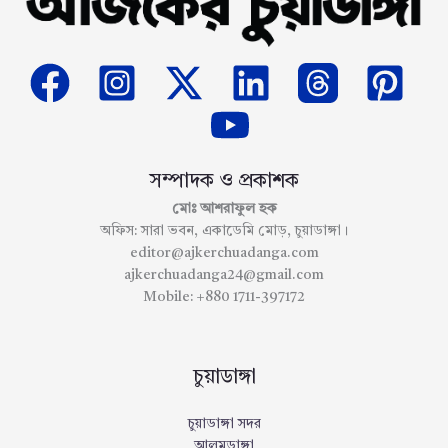
সম্পাদক ও প্রকাশক
মোঃ আশরাফুল হক
অফিস: সারা ভবন, একাডেমি মোড়, চুয়াডাঙ্গা।
editor@ajkerchuadanga.com
ajkerchuadanga24@gmail.com
Mobile: +880 1711-397172
চুয়াডাঙ্গা
চুয়াডাঙ্গা সদর
আলমডাঙ্গা