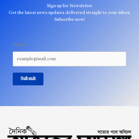
Sign up for Newsletter
Get the latest news updates delivered straight to your inbox.
Subscribe now!
Email
Submit