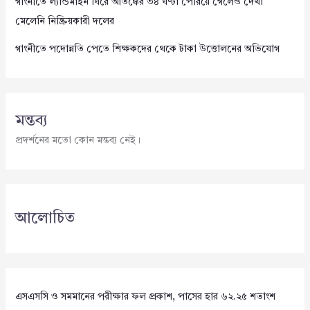
গাংনীতে ল্যান্ডমাইন ঘিরে আতঙ্কের ৩৪ ঘণ্টা পেরিয়ে গেলেও দেখা
মেলেনি নিষ্ক্রিয়কারী দলের
গাংনীতে পদোন্নতি পেতে শিক্ষকদের থেকে টাকা উত্তোলনের অভিযোগ
মন্তব্য
প্রদর্শনের মতো কোন মন্তব্য নেই।
আলোচিত
এসএসসি ও সমমানের পরীক্ষার ফল প্রকাশ, পাসের হার ৬২.২৫ শতাংশ