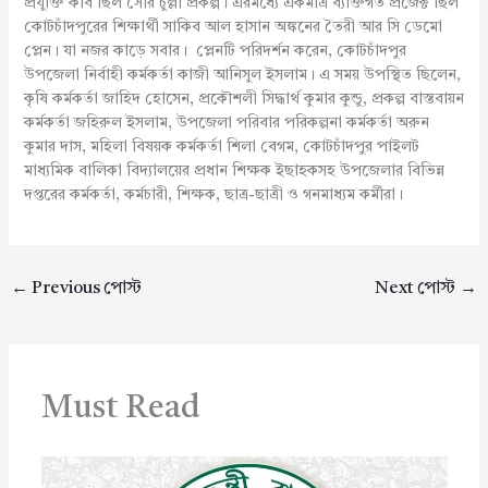
প্রযুক্তি কাব ছিল সৌর চুল্লী প্রকল্প। এরমধ্যে একমাত্র ব্যক্তিগত প্রজেক্ট ছিল
কোটচাঁদপুরের শিক্ষার্থী সাকিব আল হাসান অঙ্কনের তৈরী আর সি ডেমো
প্লেন। যা নজর কাড়ে সবার। প্লেনটি পরিদর্শন করেন, কোটচাঁদপুর
উপজেলা নির্বাহী কর্মকর্তা কাজী আনিসুল ইসলাম। এ সময় উপস্থিত ছিলেন,
কৃষি কর্মকর্তা জাহিদ হোসেন, প্রকৌশলী সিদ্ধার্থ কুমার কুন্ডু, প্রকল্প বাস্তবায়ন
কর্মকর্তা জহিরুল ইসলাম, উপজেলা পরিবার পরিকল্পনা কর্মকর্তা অরুন
কুমার দাস, মহিলা বিষয়ক কর্মকর্তা শিলা বেগম, কোটচাঁদপুর পাইলট
মাধ্যমিক বালিকা বিদ্যালয়ের প্রধান শিক্ষক ইছাহকসহ উপজেলার বিভিন্ন
দপ্তরের কর্মকর্তা, কর্মচারী, শিক্ষক, ছাত্র-ছাত্রী ও গনমাধ্যম কর্মীরা।
←
Previous পোস্ট
Next পোস্ট
→
Must Read