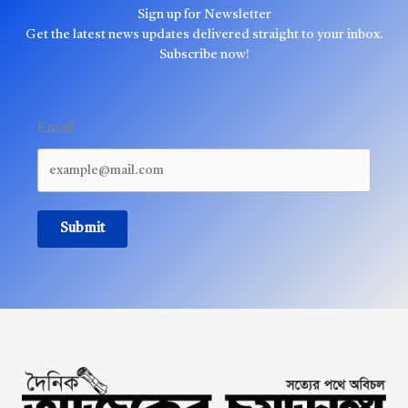
Sign up for Newsletter
Get the latest news updates delivered straight to your inbox.
Subscribe now!
Email
Submit