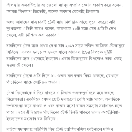
শ্রীলঙ্কার অলরাউন্ডার অ্যাঞ্জেলো ম্যাথুস সম্প্রতি ক্ষোভ প্রকাশ করে বলেন,
‘আমরা বিশ্বকাপ জিতেছি, অনেক অবদান রেখেছি ক্রিকেটে।
অথচ আমাদের মাত্র চারটি টেস্ট ম্যাচ নির্ধারিত আছে পুরো বছরে! এটা
দুঃখজনক।’ তিনি আরও বলেন, ‘কমপক্ষে ১০টি ম্যাচ যেন প্রতিটি দেশ
খেলে, এটা নিশ্চিত করা দরকার।’
চারদিনের টেস্ট ম্যাচ প্রথম দেখা যায় ২০১৭ সালে দক্ষিণ আফ্রিকা-জিম্বাবুয়ে
সিরিজে। এরপর ২০১৯ ও ২০২৩ সালে আয়ারল্যান্ডের বিপক্ষে দুইটি
চারদিনের ম্যাচ খেলেছে ইংল্যান্ড। এবার জিম্বাবুয়ের বিপক্ষেও তারা একই
ফরম্যাটে খেলে।
চারদিনের টেস্টে প্রতি দিনে ৯৮ ওভার বল করার নিয়ম থাকছে, যেখানে
পাঁচদিনের ম্যাচে সেটি ৯০ ওভার।
টেস্ট ক্রিকেটকে বাঁচিয়ে রাখতে এ সিদ্ধান্ত গুরুত্বপূর্ণ বলে মনে করছে
বিশ্লেষকরা। একদিকে যেমন ছোট দলগুলো বেশি ম্যাচ পাবে, অন্যদিকে
দর্শকসংখ্যা কমে যাওয়া ও খরচ বাড়ার মতো বাস্তব সমস্যার সমাধানও হতে
পারে। তবে ঐতিহ্যগত পাঁচদিনের টেস্ট ঠিকই থাকবে ভারত-অস্ট্রেলিয়া-
ইংল্যান্ডের মধ্যকার বড় সিরিজে।
লর্ডসে সদ্যসমাপ্ত আইসিসি বিশ্ব টেস্ট চ্যাম্পিয়নশিপ ফাইনালে দক্ষিণ