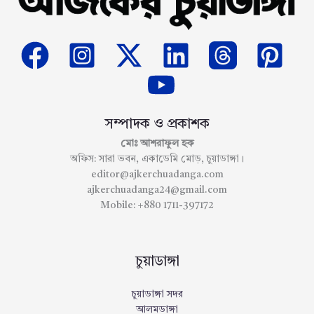
সম্পাদক ও প্রকাশক
মোঃ আশরাফুল হক
অফিস: সারা ভবন, একাডেমি মোড়, চুয়াডাঙ্গা।
editor@ajkerchuadanga.com
ajkerchuadanga24@gmail.com
Mobile: +880 1711-397172
চুয়াডাঙ্গা
চুয়াডাঙ্গা সদর
আলমডাঙ্গা