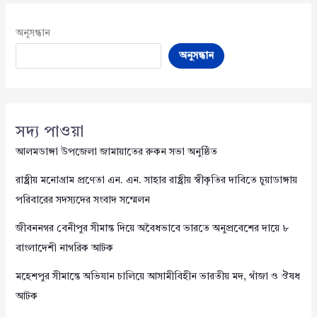
অনুসন্ধান
অনুসন্ধান
সদ্য পাওয়া
আলমডাঙ্গা উপজেলা জামায়াতের রুকন সভা অনুষ্ঠিত
রাষ্ট্রীয় মনোগ্রাম প্রণেতা এন. এন. সাহার রাষ্ট্রীয় স্বীকৃতির দাবিতে চুয়াডাঙ্গায়
পরিবারের সদস্যদের সংবাদ সম্মেলন
জীবননগর বেনীপুর সীমান্ত দিয়ে অবৈধভাবে ভারতে অনুপ্রবেশের দায়ে ৮
বাংলাদেশী নাগরিক আটক
মহেশপুর সীমান্তে অভিযান চালিয়ে আসামীবিহীন ভারতীয় মদ, গাঁজা ও ঔষধ
আটক