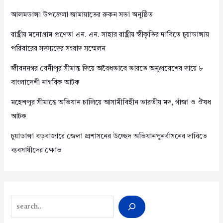
আলমডাঙ্গা উপজেলা জামায়াতের রুকন সভা অনুষ্ঠিত
রাষ্ট্রীয় মনোগ্রাম প্রণেতা এন. এন. সাহার রাষ্ট্রীয় স্বীকৃতির দাবিতে চুয়াডাঙ্গায়
পরিবারের সদস্যদের সংবাদ সম্মেলন
জীবননগর বেনীপুর সীমান্ত দিয়ে অবৈধভাবে ভারতে অনুপ্রবেশের দায়ে ৮
বাংলাদেশী নাগরিক আটক
মহেশপুর সীমান্তে অভিযান চালিয়ে আসামীবিহীন ভারতীয় মদ, গাঁজা ও ঔষধ
আটক
চুয়াডাঙ্গা বড়বাজারে জেলা প্রশাসনের উচ্ছেদ অভিযানপুনর্বাসনের দাবিতে
ব্যবসায়ীদের ক্ষোভ
Search