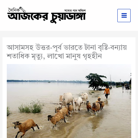
Skip
to
content
আসামসহ উত্তর-পূর্ব ভারতে টানা বৃষ্টি-বন্যায়
শতাধিক মৃত্যু, লাখো মানুষ গৃহহীন