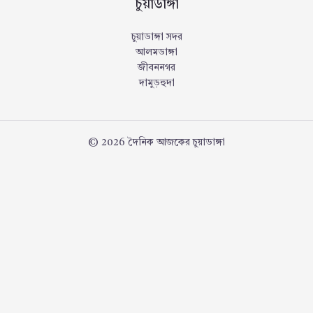
চুয়াডাঙ্গা
চুয়াডাঙ্গা সদর
আলমডাঙ্গা
জীবননগর
দামুড়হুদা
© 2026 দৈনিক আজকের চুয়াডাঙ্গা