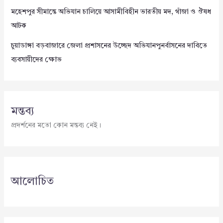
মহেশপুর সীমান্তে অভিযান চালিয়ে আসামীবিহীন ভারতীয় মদ, গাঁজা ও ঔষধ
আটক
চুয়াডাঙ্গা বড়বাজারে জেলা প্রশাসনের উচ্ছেদ অভিযানপুনর্বাসনের দাবিতে
ব্যবসায়ীদের ক্ষোভ
মন্তব্য
প্রদর্শনের মতো কোন মন্তব্য নেই।
আলোচিত