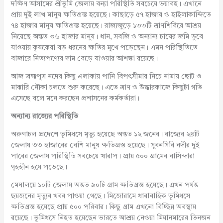
দক্ষিণ আসামের শ্রীভূমি জেলায় বন্যা পরিস্থিতি সবচেয়ে ভয়াবহ। এখানে
প্রায় দুই লাখ মানুষ ক্ষতিগ্রস্ত হয়েছে। কাছাড়ে ৫৭ হাজার ও হাইলাকান্দিতে
৭৪ হাজার মানুষ ক্ষতিগ্রস্ত হয়েছে। রাজ্যজুড়ে ১৩৩টি ত্রাণশিবিরে আশ্রয়
নিয়েছে অন্তত ৩৬ হাজার মানুষ। ধান, সবজি ও অন্যান্য চাষের জমি ডুবে
যাওয়ায় কৃষকেরা বড় ধরনের ক্ষতির মুখে পড়েছেন। এমন পরিস্থিতিতে
বাজারে নিত্যপণ্যের দাম বেড়ে যাওয়ার আশঙ্কা রয়েছে।
আজ ব্রহ্মপুত্র নদের কিছু এলাকায় পানি বিপৎসীমার নিচে নামায় ছোট ও
মাঝারি নৌকা চলতে শুরু করেছে। এতে ত্রাণ ও উদ্ধারকাজে কিছুটা গতি
এসেছে বলে মনে করছেন প্রশাসনের কর্মকর্তারা।
অন্যান্য রাজ্যের পরিস্থিতি
অরুণাচল প্রদেশে ভূমিধসে মৃত্যু হয়েছে অন্তত ১২ জনের। রাজ্যের ২৪টি
জেলায় ৩৩ হাজারের বেশি মানুষ ক্ষতিগ্রস্ত হয়েছে। সুবনসিরি নদীর দুই
পারের জেলায় পরিস্থিতি সবচেয়ে খারাপ। প্রায় ৫০০ গ্রামের বাসিন্দারা
গৃহহীন হয়ে পড়েছে।
মেঘালয়ে ১০টি জেলায় অন্তত ৯০টি গ্রাম ক্ষতিগ্রস্ত হয়েছে। এখন পর্যন্ত
ছয়জনের মৃত্যুর খবর পাওয়া গেছে। মিজোরামে ধারাবাহিক ভূমিধসে
ক্ষতিগ্রস্ত হয়েছে প্রায় ৫০০ পরিবার। কিছু গ্রাম এখনো বিচ্ছিন্ন অবস্থায়
রয়েছে। ভূমিধসে নিহত হয়েছেন ভারতে আশ্রয় নেওয়া মিয়ানমারের তিনজন