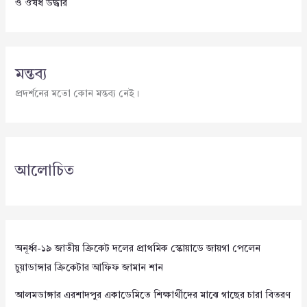
ও ঔষধ উদ্ধার
মন্তব্য
প্রদর্শনের মতো কোন মন্তব্য নেই।
আলোচিত
অনূর্ধ্ব-১৯ জাতীয় ক্রিকেট দলের প্রাথমিক স্কোয়াডে জায়গা পেলেন
চুয়াডাঙ্গার ক্রিকেটার আফিফ জামান শান
আলমডাঙ্গার এরশাদপুর একাডেমিতে শিক্ষার্থীদের মাঝে গাছের চারা বিতরণ