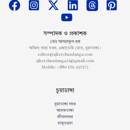
সম্পাদক ও প্রকাশক
মোঃ আশরাফুল হক
অফিস: সারা ভবন, একাডেমি মোড়, চুয়াডাঙ্গা।
editor@ajkerchuadanga.com
ajkerchuadanga24@gmail.com
Mobile: +880 1711-397172
চুয়াডাঙ্গা
চুয়াডাঙ্গা সদর
আলমডাঙ্গা
জীবননগর
দামুড়হুদা