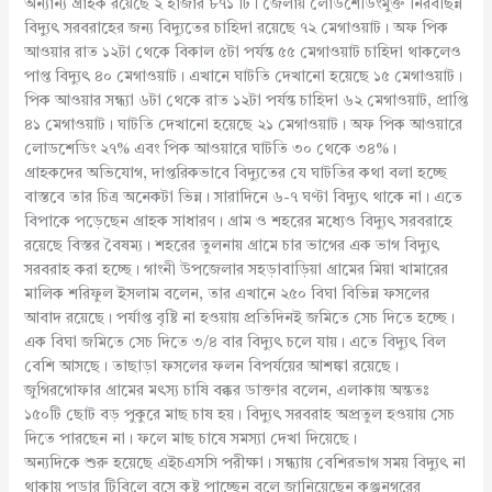
অন্যান্য গ্রাহক রয়েছে ২ হাজার ৮৭১ টি। জেলায় লোডশেডিংমুক্ত নিরবছিন্ন
বিদ্যুৎ সরবরাহের জন্য বিদ্যুতের চাহিদা রয়েছে ৭২ মেগাওয়াট। অফ পিক
আওয়ার রাত ১২টা থেকে বিকাল ৫টা পর্যন্ত ৫৫ মেগাওয়াট চাহিদা থাকলেও
পাপ্ত বিদ্যুৎ ৪০ মেগাওয়াট। এখানে ঘাটতি দেখানো হয়েছে ১৫ মেগাওয়াট।
পিক আওয়ার সন্ধ্যা ৬টা থেকে রাত ১২টা পর্যন্ত চাহিদা ৬২ মেগাওয়াট, প্রাপ্তি
৪১ মেগাওয়াট। ঘাটতি দেখানো হয়েছে ২১ মেগাওয়াট। অফ পিক আওয়ারে
লোডশেডিং ২৭% এবং পিক আওয়ারে ঘাটতি ৩০ থেকে ৩৪%।
গ্রাহকদের অভিযোগ, দাপ্তরিকভাবে বিদ্যুতের যে ঘাটতির কথা বলা হচ্ছে
বাস্তবে তার চিত্র অনেকটা ভিন্ন। সারাদিনে ৬-৭ ঘণ্টা বিদ্যুৎ থাকে না। এতে
বিপাকে পড়েছেন গ্রাহক সাধারণ। গ্রাম ও শহরের মধ্যেও বিদ্যুৎ সরবরাহে
রয়েছে বিস্তর বৈষম্য। শহরের তুলনায় গ্রামে চার ভাগের এক ভাগ বিদ্যুৎ
সরবরাহ করা হচ্ছে। গাংনী উপজেলার সহড়াবাড়িয়া গ্রামের মিয়া খামারের
মালিক শরিফুল ইসলাম বলেন, তার এখানে ২৫০ বিঘা বিভিন্ন ফসলের
আবাদ রয়েছে। পর্যাপ্ত বৃষ্টি না হওয়ায় প্রতিদিনই জমিতে সেচ দিতে হচ্ছে।
এক বিঘা জমিতে সেচ দিতে ৩/৪ বার বিদ্যুৎ চলে যায়। এতে বিদ্যুৎ বিল
বেশি আসছে। তাছাড়া ফসলের ফলন বিপর্যয়ের আশঙ্কা রয়েছে।
জুগিরগোফার গ্রামের মৎস্য চাষি বক্কর ডাক্তার বলেন, এলাকায় অন্ততঃ
১৫০টি ছোট বড় পুকুরে মাছ চাষ হয়। বিদ্যুৎ সরবরাহ অপ্রতুল হওয়ায় সেচ
দিতে পারছেন না। ফলে মাছ চাষে সমস্যা দেখা দিয়েছে।
অন্যদিকে শুরু হয়েছে এইচএসসি পরীক্ষা। সন্ধ্যায় বেশিরভাগ সময় বিদ্যুৎ না
থাকায় পড়ার টিবিলে বসে কষ্ট পাচ্ছেন বলে জানিয়েছেন কুঞ্জনগরের