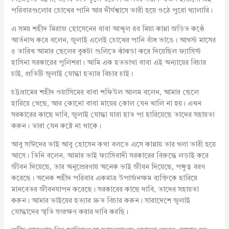
পরিবারগুলোর চোখের পানি আর দীর্ঘশ্বাসে ভারী হয়ে ওঠে পুরো গ্যালারি।
এ সময় শহীদ মিরাজ হোসেনের বাবা আব্দুল রব মিয়া কান্না জড়িত কণ্ঠে
আর্তনাথ করে বলেন, জুলাই এলেই চোখের পানি বাঁধ ভাঙে। আগস্ট মাসের
৫ তারিখ আমার ছেলের বুকটা গুলিতে ঝাঁঝড়া করে দিয়েছিল ফ্যাসিস্ট
হাসিনা সরকারের পুলিশরা। আমি এক হতভাগা বাবা এই অন্যায়ের বিচার
চাই, প্রতিটি জুলাই যোদ্ধা হত্যার বিচার চাই।
চট্টগ্রামের শহীদ ওয়াসিমের বাবা শফিউল আলম বলেন, আমার ছেলে
হারিয়ে গেছে, আর কোনো বাবা মায়ের কোল যেন খালি না হয়। এখন
সরকারের কাছে দাবি, জুলাই যোদ্ধা যারা হাত পা হারিয়েছে তাদের সহায়তা
করুন। তারা যেন কষ্টে না থাকে।
আবু সাঈদের ভাই আবু হোসেন কথা বলতে এসে কান্নায় তার গলা ভারী হয়ে
আসে। তিনি বলেন, আমার ভাই ফ্যাসিবাদী সরকারের বিরুদ্ধে লড়াই করে
জীবন দিয়েছে, তার অনুপ্রেরণায় অনেক ভাই জীবন দিয়েছে, পঙ্গুত্ব বরণ
করেছে। অনেক শহীদ পরিবার একমাত্র উপার্জনক্ষম ব্যক্তিকে হারিয়ে
মানবেতর জীবনযাপন করেছে। সরকারের কাছে দাবি, তাদের সহায়তা
করুন। আমার ভাইয়ের হত্যার দ্রুত বিচার করুন। সারাদেশে জুলাই
যোদ্ধাদের স্মৃতি সংরক্ষণ করার দাবি করছি।