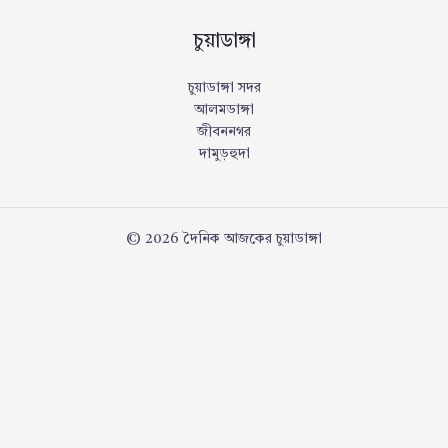
চুয়াডাঙ্গা
চুয়াডাঙ্গা সদর
আলমডাঙ্গা
জীবননগর
দামুড়হুদা
© 2026 দৈনিক আজকের চুয়াডাঙ্গা