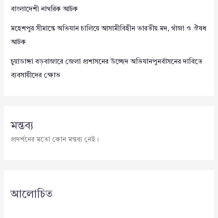
বাংলাদেশী নাগরিক আটক
মহেশপুর সীমান্তে অভিযান চালিয়ে আসামীবিহীন ভারতীয় মদ, গাঁজা ও ঔষধ
আটক
চুয়াডাঙ্গা বড়বাজারে জেলা প্রশাসনের উচ্ছেদ অভিযানপুনর্বাসনের দাবিতে
ব্যবসায়ীদের ক্ষোভ
মন্তব্য
প্রদর্শনের মতো কোন মন্তব্য নেই।
আলোচিত