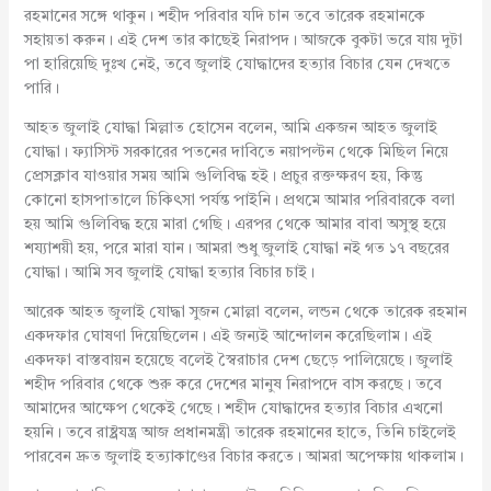
রহমানের সঙ্গে থাকুন। শহীদ পরিবার যদি চান তবে তারেক রহমানকে
সহায়তা করুন। এই দেশ তার কাছেই নিরাপদ। আজকে বুকটা ভরে যায় দুটা
পা হারিয়েছি দুঃখ নেই, তবে জুলাই যোদ্ধাদের হত্যার বিচার যেন দেখতে
পারি।
আহত জুলাই যোদ্ধা মিল্লাত হোসেন বলেন, আমি একজন আহত জুলাই
যোদ্ধা। ফ্যাসিস্ট সরকারের পতনের দাবিতে নয়াপল্টন থেকে মিছিল নিয়ে
প্রেসক্লাব যাওয়ার সময় আমি গুলিবিদ্ধ হই। প্রচুর রক্তক্ষরণ হয়, কিন্তু
কোনো হাসপাতালে চিকিৎসা পর্যন্ত পাইনি। প্রথমে আমার পরিবারকে বলা
হয় আমি গুলিবিদ্ধ হয়ে মারা গেছি। এরপর থেকে আমার বাবা অসুস্থ হয়ে
শয্যাশয়ী হয়, পরে মারা যান। আমরা শুধু জুলাই যোদ্ধা নই গত ১৭ বছরের
যোদ্ধা। আমি সব জুলাই যোদ্ধা হত্যার বিচার চাই।
আরেক আহত জুলাই যোদ্ধা সুজন মোল্লা বলেন, লন্ডন থেকে তারেক রহমান
একদফার ঘোষণা দিয়েছিলেন। এই জন্যই আন্দোলন করেছিলাম। এই
একদফা বাস্তবায়ন হয়েছে বলেই স্বৈরাচার দেশ ছেড়ে পালিয়েছে। জুলাই
শহীদ পরিবার থেকে শুরু করে দেশের মানুষ নিরাপদে বাস করছে। তবে
আমাদের আক্ষেপ থেকেই গেছে। শহীদ যোদ্ধাদের হত্যার বিচার এখনো
হয়নি। তবে রাষ্ট্রযন্ত্র আজ প্রধানমন্ত্রী তারেক রহমানের হাতে, তিনি চাইলেই
পারবেন দ্রুত জুলাই হত্যাকাণ্ডের বিচার করতে। আমরা অপেক্ষায় থাকলাম।