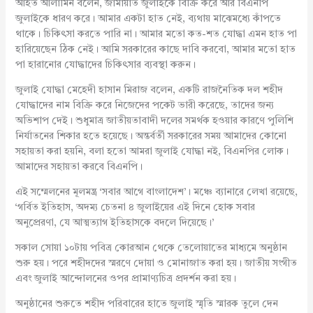
আহত আলামিন বলেন, জামায়াত জুলাইকে বিক্রি করে আর বিএনপি
জুলাইকে ধারণ করে। আমার একটা হাত নেই, ব্যথায় মাঝেমধ্যে কাঁপতে
থাকে। চিকিৎসা করতে পারি না। আমার মতো কত-শত যোদ্ধা এমন হাত পা
হারিয়েছেন ঠিক নেই। আমি সরকারের কাছে দাবি করবো, আমার মতো হাত
পা হারানোর যোদ্ধাদের চিকিৎসার ব্যবস্থা করুন।
জুলাই যোদ্ধা মেহেদী হাসান মিরাজ বলেন, একটি রাজনৈতিক দল শহীদ
যোদ্ধাদের নাম বিক্রি করে নিজেদের পকেট ভারী করেছে, তাদের জন্য
অভিশাপ দেই। শুধুমাত্র জাতীয়তাবাদী দলের সমর্থক হওয়ার কারণে পুলিশি
নির্যাতনের শিকার হতে হয়েছে। অন্তর্বর্তী সরকারের সময় আমাদের কোনো
সহায়তা করা হয়নি, বলা হতো আমরা জুলাই যোদ্ধা নই, বিএনপির লোক।
আমাদের সহায়তা করবে বিএনপি।
এই সম্মেলনের মূলমন্ত্র ‘সবার আগে বাংলাদেশ’। মঞ্চে ব্যানারে লেখা রয়েছে,
‘গর্বিত ইতিহাস, অদম্য চেতনা ৪ জুলাইয়ের এই দিনে হোক সবার
অনুপ্রেরণা, যে আত্মত্যাগ ইতিহাসকে বদলে দিয়েছে।’
সকাল সোয়া ১০টায় পবিত্র কোরআন থেকে তেলোয়াতের মাধ্যমে অনুষ্ঠান
শুরু হয়। পরে শহীদদের স্মরণে দোয়া ও মোনাজাত করা হয়। জাতীয় সংগীত
এবং জুলাই আন্দোলনের ওপর প্রামাণ্যচিত্র প্রদর্শন করা হয়।
অনুষ্ঠানের শুরুতে শহীদ পরিবারের হাতে জুলাই স্মৃতি স্মারক তুলে দেন