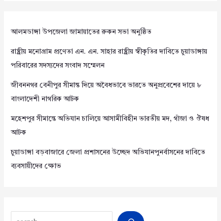
আলমডাঙ্গা উপজেলা জামায়াতের রুকন সভা অনুষ্ঠিত
রাষ্ট্রীয় মনোগ্রাম প্রণেতা এন. এন. সাহার রাষ্ট্রীয় স্বীকৃতির দাবিতে চুয়াডাঙ্গায়
পরিবারের সদস্যদের সংবাদ সম্মেলন
জীবননগর বেনীপুর সীমান্ত দিয়ে অবৈধভাবে ভারতে অনুপ্রবেশের দায়ে ৮
বাংলাদেশী নাগরিক আটক
মহেশপুর সীমান্তে অভিযান চালিয়ে আসামীবিহীন ভারতীয় মদ, গাঁজা ও ঔষধ
আটক
চুয়াডাঙ্গা বড়বাজারে জেলা প্রশাসনের উচ্ছেদ অভিযানপুনর্বাসনের দাবিতে
ব্যবসায়ীদের ক্ষোভ
Search