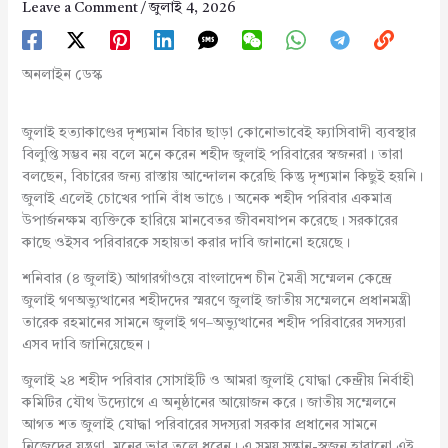
Leave a Comment
/
জুলাই 4, 2026
অনলাইন ডেস্ক
জুলাই হত্যাকাণ্ডের দৃশ্যমান বিচার ছাড়া কোনোভাবেই ফ্যাসিবাদী ব্যবস্থার
বিলুপ্তি সম্ভব নয় বলে মনে করেন শহীদ জুলাই পরিবারের স্বজনরা। তারা
বলছেন, বিচারের জন্য রাস্তায় আন্দোলন করেছি কিন্তু দৃশ্যমান কিছুই হয়নি।
জুলাই এলেই চোখের পানি বাঁধ ভাঙে। অনেক শহীদ পরিবার একমাত্র
উপার্জনক্ষম ব্যক্তিকে হারিয়ে মানবেতর জীবনযাপন করেছে। সরকারের
কাছে ওইসব পরিবারকে সহায়তা করার দাবি জানানো হয়েছে।
শনিবার (৪ জুলাই) আগারগাঁওয়ে বাংলাদেশ চীন মৈত্রী সম্মেলন কেন্দ্রে
জুলাই গণঅভ্যুত্থানের শহীদদের স্মরণে জুলাই জাতীয় সম্মেলনে প্রধানমন্ত্রী
তারেক রহমানের সামনে জুলাই গণ–অভ্যুত্থানের শহীদ পরিবারের সদস্যরা
এসব দাবি জানিয়েছেন।
জুলাই ২৪ শহীদ পরিবার সোসাইটি ও আমরা জুলাই যোদ্ধা কেন্দ্রীয় নির্বাহী
কমিটির যৌথ উদ্যোগে এ অনুষ্ঠানের আয়োজন করে। জাতীয় সম্মেলনে
আগত শত জুলাই যোদ্ধা পরিবারের সদস্যরা সরকার প্রধানের সামনে
নিজেদের যন্ত্রণা, মনের ভাব তুলে ধরেন। এ সময় সন্তান-স্বজন হারানো এই