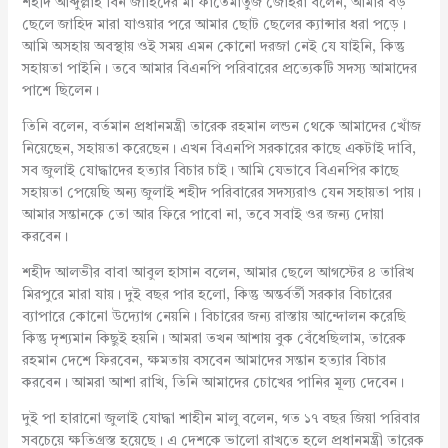
শহীদ আব্দুল্লাহ বিন জাহিদের মা ফাতেমাতুজ জোহরা বলেন, আমার বড়
ছেলে জাহিদ মারা যাওয়ার পরে আমার ছোট ছেলের ক্যান্সার ধরা পড়ে।
আমি অসহায় অবস্থায় ওই সময় এমন কোনো দরজা নেই যে যাইনি, কিন্তু
সহায়তা পাইনি। তবে আমার বিএনপি পরিবারের প্রত্যেকটি সদস্য আমাদের
পাশে ছিলেন।
তিনি বলেন, বর্তমান প্রধানমন্ত্রী তারেক রহমান লন্ডন থেকে আমাদের খোঁজ
নিয়েছেন, সহায়তা করেছেন। এখন বিএনপি সরকারের কাছে একটাই দাবি,
সব জুলাই যোদ্ধাদের হত্যার বিচার চাই। আমি যেভাবে বিএনপির কাছে
সহায়তা পেয়েছি অন্য জুলাই শহীদ পরিবারের সদস্যরাও যেন সহায়তা পায়।
আমার সন্তানকে তো আর ফিরে পাবো না, তবে সবাই ওর জন্য দোয়া
করবেন।
শহীদ আলভীর বাবা আবুল হাসান বলেন, আমার ছেলে আগস্টের ৪ তারিখ
মিরপুরে মারা যায়। দুই বছর পার হলো, কিন্তু অন্তর্বর্তী সরকার বিচারের
ব্যাপারে কোনো উদ্যোগ নেয়নি। বিচারের জন্য রাস্তায় আন্দোলন করেছি
কিন্তু দৃশ্যমান কিছুই হয়নি। আমরা তখন আশায় বুক বেঁধেছিলাম, তারেক
রহমান দেশে ফিরবেন, ক্ষমতায় বসবেন আমাদের সন্তান হত্যার বিচার
করবেন। আমরা আশা রাখি, তিনি আমাদের চোখের পানির মূল্য দেবেন।
দুই পা হারানো জুলাই যোদ্ধা শাহীন মালু বলেন, গত ১৭ বছর জিয়া পরিবার
সবচেয়ে ক্ষতিগ্রস্ত হয়েছে। এ দেশকে ভালো রাখতে হলে প্রধানমন্ত্রী তারেক