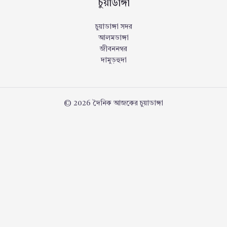
চুয়াডাঙ্গা
চুয়াডাঙ্গা সদর
আলমডাঙ্গা
জীবননগর
দামুড়হুদা
© 2026 দৈনিক আজকের চুয়াডাঙ্গা