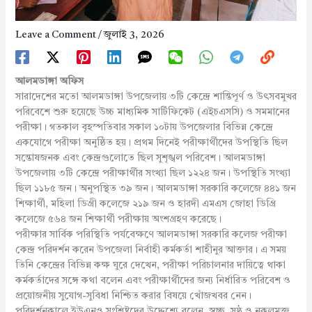
Leave a Comment
/
জুলাই 3, 2026
আলমডাঙ্গা অফিস
সারাদেশের মতো আলমডাঙ্গা উপজেলায় ৩টি কেন্দ্রে শান্তিপূর্ণ ও উৎসবমুখর
পরিবেশে শুরু হয়েছে উচ্চ মাধ্যমিক সার্টিফিকেট (এইচএসসি) ও সমমানের
পরীক্ষা। গতকাল বৃহস্পতিবার সকাল ১০টায় উপজেলার বিভিন্ন কেন্দ্রে
একযোগে পরীক্ষা অনুষ্ঠিত হয়। প্রথম দিনেই পরীক্ষার্থীদের উপস্থিতি ছিল
সন্তোষজনক এবং কেন্দ্রগুলোতে ছিল সুশৃঙ্খল পরিবেশ। আলমডাঙ্গা
উপজেলায় ৩টি কেন্দ্রে পরীক্ষার্থীর সংখ্যা ছিল ১২২৪ জন। উপস্থিতি সংখ্যা
ছিল ১১৮৫ জন। অনুপস্থিত ৩৯ জন। আলমডাঙ্গা সরকারি কলেজে ৪৪১ জন
শিক্ষার্থী, মহিলা ডিগ্রী কলেজে ২১৯ জন ও হারদী এমএস জোহা ডিগ্রি
কলেজে ৫৬৪ জন শিক্ষার্থী পরীক্ষায় অংশগ্রহণ করেছে।
পরীক্ষার সার্বিক পরিস্থিতি পর্যবেক্ষণে আলমডাঙ্গা সরকারি কলেজ পরীক্ষা
কেন্দ্র পরিদর্শন করেন উপজেলা নির্বাহী কর্মকর্তা শাহীনুর আক্তার। এ সময়
তিনি কেন্দ্রের বিভিন্ন কক্ষ ঘুরে দেখেন, পরীক্ষা পরিচালনার দায়িত্বে থাকা
কর্মকর্তাদের সঙ্গে কথা বলেন এবং পরীক্ষার্থীদের জন্য নির্ধারিত পরিবেশ ও
প্রয়োজনীয় সুযোগ-সুবিধা নিশ্চিত করার বিষয়ে খোঁজখবর নেন।
পরিদর্শনকালে ইউএনও সংশ্লিষ্টদের উদ্দেশ্যে বলেন, স্বচ্ছ, সুষ্ঠু ও নকলমুক্ত