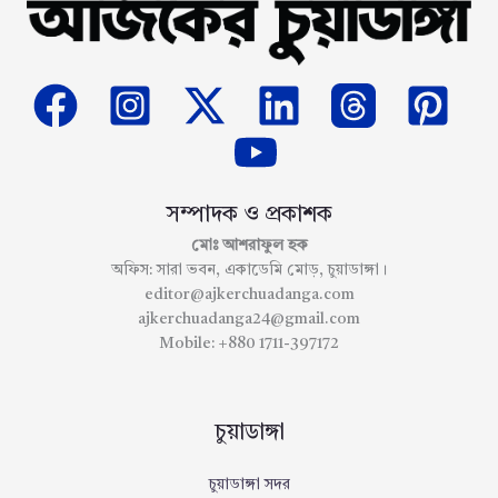
সম্পাদক ও প্রকাশক
মোঃ আশরাফুল হক
অফিস: সারা ভবন, একাডেমি মোড়, চুয়াডাঙ্গা।
editor@ajkerchuadanga.com
ajkerchuadanga24@gmail.com
Mobile: +880 1711-397172
চুয়াডাঙ্গা
চুয়াডাঙ্গা সদর