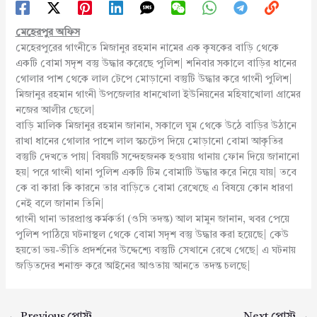
মেহেরপুর অফিস
মেহেরপুরের গাংনীতে মিজানুর রহমান নামের এক কৃষকের বাড়ি থেকে
একটি বোমা সদৃশ বস্তু উদ্ধার করেছে পুলিশ| শনিবার সকালে বাড়ির ধানের
গোলার পাশ থেকে লাল টেপে মোড়ানো বস্তুটি উদ্ধার করে গাংনী পুলিশ|
মিজানুর রহমান গাংনী উপজেলার ধানখোলা ইউনিয়নের মহিষাখোলা গ্রামের
নজের আলীর ছেলে|
বাড়ি মালিক মিজানুর রহমান জানান, সকালে ঘুম থেকে উঠে বাড়ির উঠানে
রাখা ধানের গোলার পাশে লাল স্কচটেপ দিয়ে মোড়ানো বোমা আকৃতির
বস্তুটি দেখতে পায়| বিষয়টি সন্দেহজনক হওয়ায় থানায় ফোন দিয়ে জানানো
হয়| পরে গাংনী থানা পুলিশ একটি টিম বোমাটি উদ্ধার করে নিয়ে যায়| তবে
কে বা কারা কি কারনে তার বাড়িতে বোমা রেখেছে এ বিষয়ে কোন ধারণা
নেই বলে জানান তিনি|
গাংনী থানা ভারপ্রাপ্ত কর্মকর্তা (ওসি তদন্ত) আল মামুন জানান, খবর পেয়ে
পুলিশ পাঠিয়ে ঘটনাস্থল থেকে বোমা সদৃশ বস্তু উদ্ধার করা হয়েছে| কেউ
হয়তো ভয়-ভীতি প্রদর্শনের উদ্দেশ্যে বস্তুটি সেখানে রেখে গেছে| এ ঘটনায়
জড়িতদের শনাক্ত করে আইনের আওতায় আনতে তদন্ত চলছে|