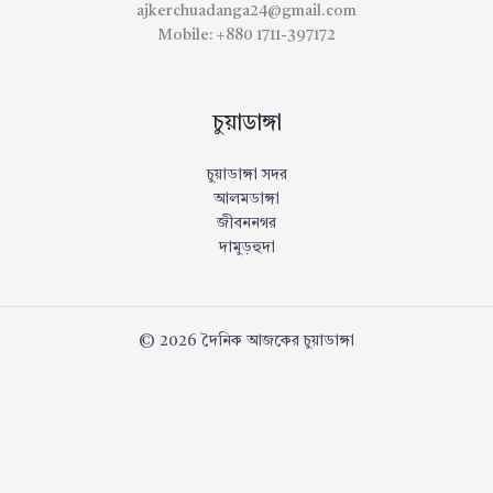
ajkerchuadanga24@gmail.com
Mobile: +880 1711-397172
চুয়াডাঙ্গা
চুয়াডাঙ্গা সদর
আলমডাঙ্গা
জীবননগর
দামুড়হুদা
© 2026 দৈনিক আজকের চুয়াডাঙ্গা