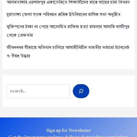
আলমডাঙ্গার এরশাদপুর একাডেমিতে শিক্ষার্থীদের মাঝে গাছের চারা বিতরণ
চুয়াডাঙ্গা জেলা সড়ক পরিবহন শ্রমিক ইউনিয়নের মাসিক সভা অনুষ্ঠিত
মুক্তিপণের টাকা না পেয়ে আলোচিত রাফিজ হত্যা মামলার আসামি গাজীপুর
থেকে গ্রেফতার
জীবননগর সীমান্তে অভিযান চালিয়ে আসামীবিহীন ভারতীয় ভায়াগ্রা ট্যাবলেট
ও ঔষধ উদ্ধার
Search
Sign up for Newsletter