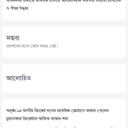
জীবননগর সীমান্তে অভিযান চালিয়ে আসামীবিহীন ভারতীয় ভায়াগ্রা ট্যাবলেট
ও ঔষধ উদ্ধার
মন্তব্য
প্রদর্শনের মতো কোন মন্তব্য নেই।
আলোচিত
অনূর্ধ্ব-১৯ জাতীয় ক্রিকেট দলের প্রাথমিক স্কোয়াডে জায়গা পেলেন
চুয়াডাঙ্গার ক্রিকেটার আফিফ জামান শান