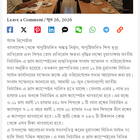
Leave a Comment
/
জুন 26, 2026
স্টাফ রিপোর্টার
বাংলাদেশ থেকে অপুষ্টিজনিত অন্ধত্ব নির্মূল, অপুষ্টিজনিত শিশু মৃত্যু
প্রতিরোধ এবং শিশুর রোগ প্রতিরোধ ক্ষমতা বৃদ্ধির লক্ষ্যে চুয়াডাঙ্গায় জাতীয়
ভিটামিন-এ প্লাস ক্যাম্পেইনের প্রস্তুতিমূলক সংবাদ সম্মেলন ও ওরিয়েন্টেশন
সভা অনুষ্ঠিত হয়েছে। গতকাল বৃহস্পতিবার বেলা ১২ টায় চুয়াডাঙ্গা সিভিল
সার্জন কার্যালয়ের সম্মেলন কক্ষে এই ওরিয়েন্টেশন সভার আয়োজন করা হয়।
সংবাদ সম্মেলনে জানানো হয়, আগামী ২৮ জুন জেলাব্যাপী জাতীয়
ভিটামিন-এ প্লাস ক্যাম্পেইন পালিত হতে যাচ্ছে। জেলায় এবার ১ লাখ ৪৫
হাজার ৮৪৫ জনকে ভিটামিন এ প্লাস ক্যাম্পেইন খাওয়ানো হবে। এর মধ্যে
৬-১১ মাস বয়সী ১৭ হাজার ৫৪১ জন শিশুকে ১ টি লাল রঙ্গের ভিটামিন এ
ক্যাপসুল ও ১-৫ বছর বয়সী ১ লাখ ২৮ হাজার ৩০৪ জন শিশুকে নীল রঙ্গের
এ ক্যাপসুল খাওয়ানো হবে। ৮টি স্থায়ী কেন্দ্র ও ৮৯৬ টি টিকাদান কেন্দ্র
থেকে এসব টিকা খাওয়ানো হবে।
এ উপলক্ষে আলোচনা সভায় সভাপতিত্ব করেন চুয়াডাঙ্গা সিভিল সার্জন ডা.
হাদি জিয়া উদ্দিন আহমেদ। এ সময় ভিটামিন এ প্লাস ক্যাম্পেইনের বিভিন্ন