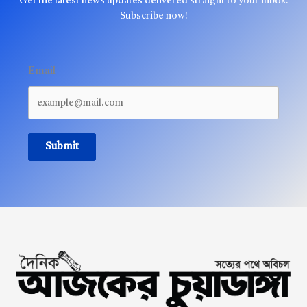
Get the latest news updates delivered straight to your inbox.
Subscribe now!
Email
Submit