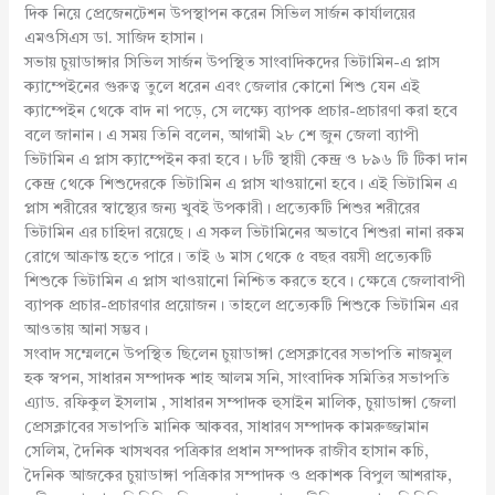
দিক নিয়ে প্রেজেনটেশন উপস্থাপন করেন সিভিল সার্জন কার্যালয়ের
এমওসিএস ডা. সাজিদ হাসান।
সভায় চুয়াডাঙ্গার সিভিল সার্জন উপস্থিত সাংবাদিকদের ভিটামিন-এ প্লাস
ক্যাম্পেইনের গুরুত্ব তুলে ধরেন এবং জেলার কোনো শিশু যেন এই
ক্যাম্পেইন থেকে বাদ না পড়ে, সে লক্ষ্যে ব্যাপক প্রচার-প্রচারণা করা হবে
বলে জানান। এ সময় তিনি বলেন, আগামী ২৮ শে জুন জেলা ব্যাপী
ভিটামিন এ প্লাস ক্যাম্পেইন করা হবে। ৮টি স্থায়ী কেন্দ্র ও ৮৯৬ টি টিকা দান
কেন্দ্র থেকে শিশুদেরকে ভিটামিন এ প্লাস খাওয়ানো হবে। এই ভিটামিন এ
প্লাস শরীরের স্বাস্থ্যের জন্য খুবই উপকারী। প্রত্যেকটি শিশুর শরীরের
ভিটামিন এর চাহিদা রয়েছে। এ সকল ভিটামিনের অভাবে শিশুরা নানা রকম
রোগে আক্রান্ত হতে পারে। তাই ৬ মাস থেকে ৫ বছর বয়সী প্রত্যেকটি
শিশুকে ভিটামিন এ প্লাস খাওয়ানো নিশ্চিত করতে হবে। ক্ষেত্রে জেলাবাপী
ব্যাপক প্রচার-প্রচারণার প্রয়োজন। তাহলে প্রত্যেকটি শিশুকে ভিটামিন এর
আওতায় আনা সম্ভব।
সংবাদ সম্মেলনে উপস্থিত ছিলেন চুয়াডাঙ্গা প্রেসক্লাবের সভাপতি নাজমুল
হক স্বপন, সাধারন সম্পাদক শাহ আলম সনি, সাংবাদিক সমিতির সভাপতি
এ্যাড. রফিকুল ইসলাম , সাধারন সম্পাদক হুসাইন মালিক, চুয়াডাঙ্গা জেলা
প্রেসক্লাবের সভাপতি মানিক আকবর, সাধারণ সম্পাদক কামরুজ্জামান
সেলিম, দৈনিক খাসখবর পত্রিকার প্রধান সম্পাদক রাজীব হাসান কচি,
দৈনিক আজকের চুয়াডাঙ্গা পত্রিকার সম্পাদক ও প্রকাশক বিপুল আশরাফ,