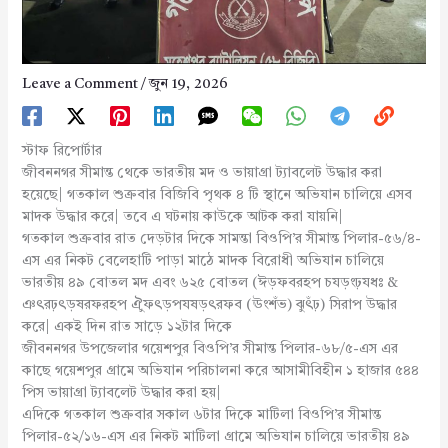
Leave a Comment
/
জুন 19, 2026
স্টাফ রিপোর্টার
জীবননগর সীমান্ত থেকে ভারতীয় মদ ও ভায়াগ্রা ট্যাবলেট উদ্ধার করা
হয়েছে| গতকাল শুক্রবার বিজিবি পৃথক ৪ টি স্থানে অভিযান চালিয়ে এসব
মাদক উদ্ধার করে| তবে এ ঘটনায় কাউকে আটক করা যায়নি|
গতকাল শুক্রবার রাত দেড়টার দিকে সামন্তা বিওপি’র সীমান্ত পিলার-৫৬/৪-
এস এর নিকট বেলেহাটি পাড়া মাঠে মাদক বিরোধী অভিযান চালিয়ে
ভারতীয় ৪৯ বোতল মদ এবং ৬২৫ বোতল (ঈড়ফবরহপ চযড়ংঢ়যধঃ &
ঞৎরঢ়ৎড়ষরফরহপ ঐুফৎড়পযষড়ৎরফব (ঊংশঁভ) ঝুৎঁঢ়) সিরাপ উদ্ধার
করে| একই দিন রাত সাড়ে ১২টার দিকে
জীবননগর উপজেলার গয়েশপুর বিওপি’র সীমান্ত পিলার-৬৮/৫-এস এর
কাছে গয়েশপুর গ্রামে অভিযান পরিচালনা করে আসামীবিহীন ১ হাজার ৫৪৪
পিস ভায়াগ্রা ট্যাবলেট উদ্ধার করা হয়|
এদিকে গতকাল শুক্রবার সকাল ৬টার দিকে মাটিলা বিওপি’র সীমান্ত
পিলার-৫২/১৬-এস এর নিকট মাটিলা গ্রামে অভিযান চালিয়ে ভারতীয় ৪৯