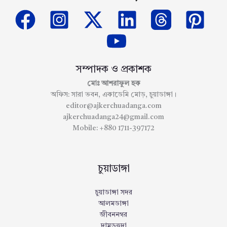
সম্পাদক ও প্রকাশক
মোঃ আশরাফুল হক
অফিস: সারা ভবন, একাডেমি মোড়, চুয়াডাঙ্গা।
editor@ajkerchuadanga.com
ajkerchuadanga24@gmail.com
Mobile: +880 1711-397172
চুয়াডাঙ্গা
চুয়াডাঙ্গা সদর
আলমডাঙ্গা
জীবননগর
দামুড়হুদা