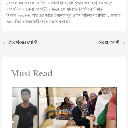
বোতল মদ এবং ৫৮০ পিস ভায়াগ্রা ট্যাবলেট উদ্ধার করা হয়| এর আগে
বৃহস্পতিবার বেলা আড়াইটার দিকে খোসালপুর বিওপি’র সীমান্ত
পিলার-৬০/৮৬-আর এর কাছে খোশালপুর গ্রামে অভিযান চালিয়ে ১ হাজার
৬৫০ পিস বাংলাদেশী ঔষধ উদ্ধার করা হয়|
←
Previous পোস্ট
Next পোস্ট
→
Must Read