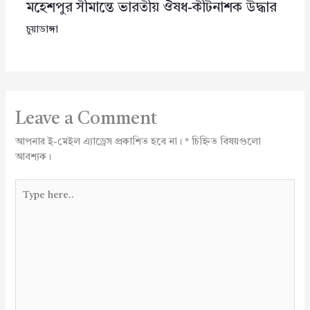
মহেশপুর সীমান্তে ভারতীয় ঔষধ-কীটনাশক উদ্ধার
চুয়াডাঙ্গা
Leave a Comment
আপনার ই-মেইল এ্যাড্রেস প্রকাশিত হবে না।
*
চিহ্নিত বিষয়গুলো
আবশ্যক।
Type
here..