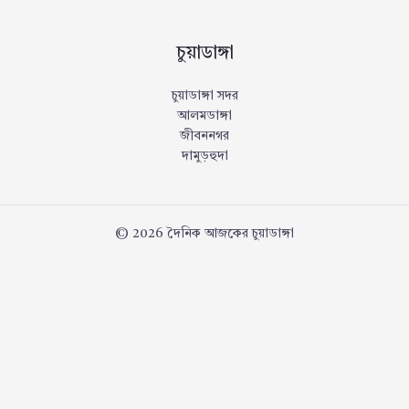
চুয়াডাঙ্গা
চুয়াডাঙ্গা সদর
আলমডাঙ্গা
জীবননগর
দামুড়হুদা
© 2026 দৈনিক আজকের চুয়াডাঙ্গা