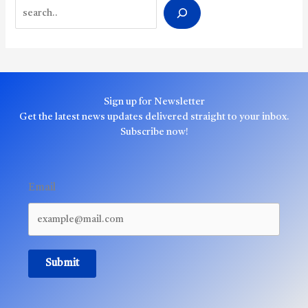
Search
Sign up for Newsletter
Get the latest news updates delivered straight to your inbox.
Subscribe now!
Email
Submit