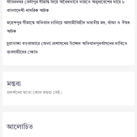
জীবননগর বেনীপুর সীমান্ত দিয়ে অবৈধভাবে ভারতে অনুপ্রবেশের দায়ে ৮
বাংলাদেশী নাগরিক আটক
মহেশপুর সীমান্তে অভিযান চালিয়ে আসামীবিহীন ভারতীয় মদ, গাঁজা ও ঔষধ
আটক
চুয়াডাঙ্গা বড়বাজারে জেলা প্রশাসনের উচ্ছেদ অভিযানপুনর্বাসনের দাবিতে
ব্যবসায়ীদের ক্ষোভ
মন্তব্য
প্রদর্শনের মতো কোন মন্তব্য নেই।
আলোচিত