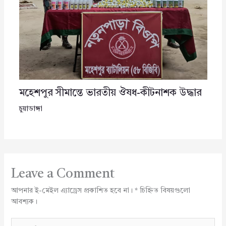
মহেশপুর সীমান্তে ভারতীয় ঔষধ-কীটনাশক উদ্ধার
চুয়াডাঙ্গা
Leave a Comment
আপনার ই-মেইল এ্যাড্রেস প্রকাশিত হবে না।
*
চিহ্নিত বিষয়গুলো
আবশ্যক।
Type