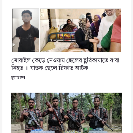
মোবাইল কেড়ে নেওয়ায় ছেলের ছুরিকাঘাতে বাবা
নিহত ॥ ঘাতক ছেলে রিফাত আটক
চুয়াডাঙ্গা