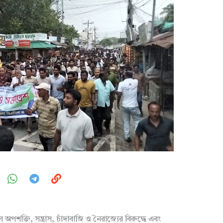
শক্তি, সন্ত্রাস, চাঁদাবাজি ও নৈরাজ্যের বিরুদ্ধে এবং