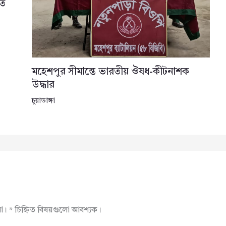
তে
মহেশপুর সীমান্তে ভারতীয় ঔষধ-কীটনাশক
উদ্ধার
চুয়াডাঙ্গা
না।
*
চিহ্নিত বিষয়গুলো আবশ্যক।