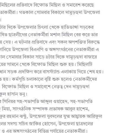
াল মিছিলের প্রতিবাদে বিক্ষোভ মিছিল ও সমাবেশ করেছে
াকর্মীরা। গতকাল সোমবার বিকালে দামুড়হুদা উপজেলা
।
৯টার দিকে উপজেলার চিৎলা থেকে হাতিভাঙ্গা সড়কের
ঘোষিত ছাত্রলীগের নেতাকর্মীরা মশাল মিছিল বের করে তার
 দেয়। এ ঘটনার প্রতিবাদে এবং সকল অপশক্তির বিরুদ্ধে
জানিয়ে উপজেলা বিএনপি ও অঙ্গসংগঠনের নেতাকর্মীরা এ
 সেমাবার বিকাল সাড়ে ৪টার দিকে দামুড়হুদা বাজারে
য়ের সামনে থেকে বিক্ষোভ মিছিল শুরু হয়। মিছিলটি
ধান সড়ক প্রদক্ষিণ করে বাসস্ট্যান্ড এলাকায় গিয়ে শেষ হয়।
হয়। কর্মসূচি চলাকালে বৃষ্টি শুরু হলেও নেতাকর্মীদের
িক্ষোভ মিছিল ও সমাবেশে নেতৃত্ব দেন দামুড়হুদা
ুল হাসান তনু।
 সিনিয়র সহ-সভাপতি আব্দুল ওয়াহেদ, সহ-সভাপতি
্টু মিয়া, সাংগঠনিক সম্পাদক প্রভাষক আবুল হাশেম,
ইফুর রহমান ঝন্টু, উপজেলা যুবদলের যুগ্ম আহ্বায়ক আরিফুল
ের সদস্য সচিব জাকির হোসেন, উপজেলা ছাত্রদলের
র অঙ্গসংগঠনের বিভিন্ন পর্যায়ের নেতাকর্মীরা।