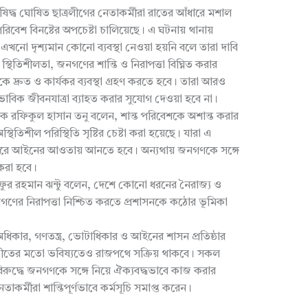
দ্ধ ঘোষিত ছাত্রলীগের নেতাকর্মীরা রাতের আঁধারে মশাল
রিবেশ বিনষ্টের অপচেষ্টা চালিয়েছে। এ ঘটনায় থানায়
 এখনো দৃশ্যমান কোনো ব্যবস্থা নেওয়া হয়নি বলে তারা দাবি
থিতিশীলতা, জনগণের শান্তি ও নিরাপত্তা বিঘ্নিত করার
নকে দ্রুত ও কার্যকর ব্যবস্থা গ্রহণ করতে হবে। তারা আরও
িক জীবনযাত্রা ব্যাহত করার সুযোগ দেওয়া হবে না।
 রফিকুল হাসান তনু বলেন, শান্ত পরিবেশকে অশান্ত করার
থিতিশীল পরিস্থিতি সৃষ্টির চেষ্টা করা হয়েছে। যারা এ
্ত করে আইনের আওতায় আনতে হবে। অন্যথায় জনগণকে সঙ্গে
 করা হবে।
াইফুর রহমান ঝন্টু বলেন, দেশে কোনো ধরনের নৈরাজ্য ও
 জনগণের নিরাপত্তা নিশ্চিত করতে প্রশাসনকে কঠোর ভূমিকা
কার, গণতন্ত্র, ভোটাধিকার ও আইনের শাসন প্রতিষ্ঠার
ীতের মতো ভবিষ্যতেও রাজপথে সক্রিয় থাকবে। সকল
র বিরুদ্ধে জনগণকে সঙ্গে নিয়ে ঐক্যবদ্ধভাবে কাজ করার
তাকর্মীরা শান্তিপূর্ণভাবে কর্মসূচি সমাপ্ত করেন।