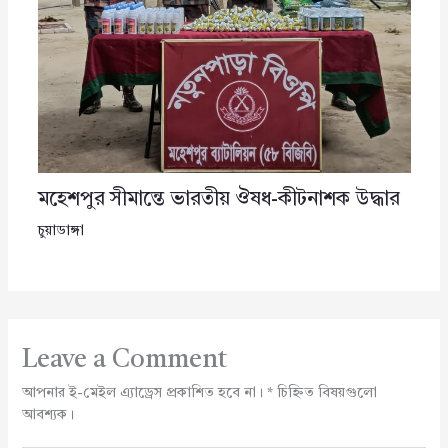
মহেশপুর সীমান্তে ভারতীয় ঔষধ-কীটনাশক উদ্ধার
চুয়াডাঙ্গা
Leave a Comment
আপনার ই-মেইল এ্যাড্রেস প্রকাশিত হবে না।
*
চিহ্নিত বিষয়গুলো
আবশ্যক।