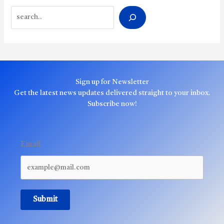
Search
Sign up for Newsletter
Get the latest news updates delivered straight to your inbox.
Subscribe now!
Email
Submit