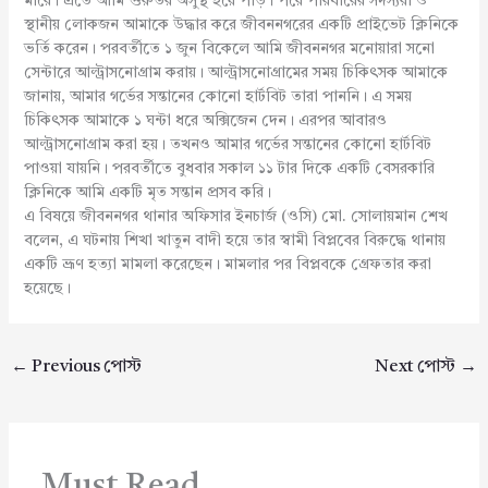
মারে। এতে আমি গুরুতর অসুস্থ হয়ে পড়ি। পরে পরিবারের সদস্যরা ও
স্থানীয় লোকজন আমাকে উদ্ধার করে জীবননগরের একটি প্রাইভেট ক্লিনিকে
ভর্তি করেন। পরবর্তীতে ১ জুন বিকেলে আমি জীবননগর মনোয়ারা সনো
সেন্টারে আল্ট্রাসনোগ্রাম করায়। আল্ট্রাসনোগ্রামের সময় চিকিৎসক আমাকে
জানায়, আমার গর্ভের সন্তানের কোনো হার্টবিট তারা পাননি। এ সময়
চিকিৎসক আমাকে ১ ঘন্টা ধরে অক্সিজেন দেন। এরপর আবারও
আল্ট্রাসনোগ্রাম করা হয়। তখনও আমার গর্ভের সন্তানের কোনো হার্টবিট
পাওয়া যায়নি। পরবর্তীতে বুধবার সকাল ১১ টার দিকে একটি বেসরকারি
ক্লিনিকে আমি একটি মৃত সন্তান প্রসব করি।
এ বিষয়ে জীবননগর থানার অফিসার ইনচার্জ (ওসি) মো. সোলায়মান শেখ
বলেন, এ ঘটনায় শিখা খাতুন বাদী হয়ে তার স্বামী বিপ্লবের বিরুদ্ধে থানায়
একটি ভ্রূণ হত্যা মামলা করেছেন। মামলার পর বিপ্লবকে গ্রেফতার করা
হয়েছে।
←
Previous পোস্ট
Next পোস্ট
→
Must Read