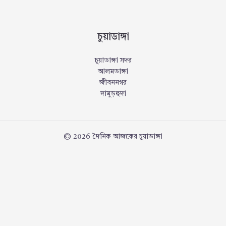
চুয়াডাঙ্গা
চুয়াডাঙ্গা সদর
আলমডাঙ্গা
জীবননগর
দামুড়হুদা
© 2026 দৈনিক আজকের চুয়াডাঙ্গা