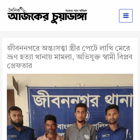
Skip
to
content
জীবননগরে অন্তঃসত্ত্বা স্ত্রীর পেটে লাথি মেরে
ভ্রূণ হত্যা থানায় মামলা, অভিযুক্ত স্বামী বিপ্লব
গ্রেফতার