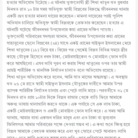
হত্যার অভিযোগ উঠেছে। এ ঘটনায় ভুক্তভোগী স্ত্রী শিখা খাতুন গত বুধবার
দিনগত রাত ১০ টার সময় অভিযুক্ত স্বামী বিপ্লবের বিরুদ্ধে জীবননগর থানায়
একটি ভ্রূণ হত্যার মামলা দায়ের করেছেন। মামলা দায়েরের পরই পুলিশ
অভিযান চালিয়ে অভিযুক্ত স্বামী বিপ্লবকে গ্রেফতার করেছেন। হত্যার এ
ঘটনাটি ঘটেছে জীবননগর উপজেলার কয়া গ্রামের দক্ষিণ পাড়ায়।
ভুক্তভোগী পরিবারের সদস্যরা জানান, জীবননগর উপজেলার কয়া গ্রামের
সাহাবুলের ছেলে বিপ্লবের (২৪) সাথে একই গ্রামের সাইফুল ইসলামের মেয়ে
শিখা খাতুনের (১৮) বিয়ে হয়। বিয়ের পর থেকেই বিপ্লব বিভিন্ন সময়ে স্ত্রীর
কাছে যৌতুক হিসেবে নগদ টাকা, মোটরসাইকেল ও মোবাইল ফোন দাবি
করে আসছিলো। এসব দাবি পূরণ না করায় শিখা খাতুনের ওপর তার স্বামী
প্রায়ই শারীরিক ও মানসিক নির্যাতন চালাত বলে অভিযোগ রয়েছে।
শিখা খাতুন অভিযোগ করে বলেন, আমি সাত মাসের অন্তঃসত্ত্বা। এ অবস্থায়
গত ২৬ মে রাতে স্বামী সাইফুল ইসলাম যৌতুকের দাবীতে আমার উপর
ব্যাপক শারিরীক নির্যাতন চালায় এবং পেটে লাথি মারে। পরবর্তীতে ৩১ মে
দিনগত রাত প্রায় ১০টার দিকে বিপ্লব বাজার থেকে বাড়ি ফিরে আমাকে
অকথ্য ভাষায় গালাগালি করতে থাকে। এক পর্যায়ে সে এক লাখ টাকা,
একটি মোটরসাইকেল ও একটি মোবাইল ফোন দাবি করে। এ সময় আমি
জানায়, আমার বাবা একজন দরিদ্র মানুষ এবং এত টাকা বা মূল্যবান
জিনিসপত্র আমার পরিবারের পক্ষে দেওয়া সম্ভব না। এ কথা শুনে ক্ষিপ্ত হয়ে
বিপ্লব আমাকে বেধড়ক মারধর করে এবং খুব জোরে পেটে আবারও লাথি