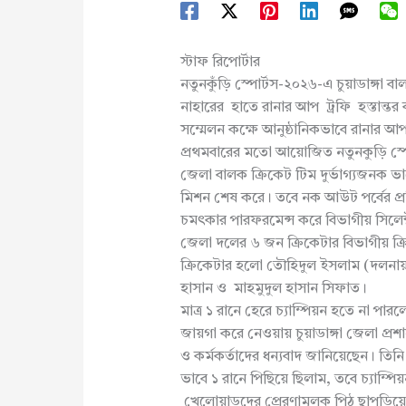
স্টাফ রিপোর্টার
নতুনকুঁড়ি স্পোর্টস-২০২৬-এ চুয়াডাঙ্গা
নাহারের হাতে রানার আপ ট্রফি হস্তান্তর
সম্মেলন কক্ষে আনুষ্ঠানিকভাবে রানার আপ 
প্রথমবারের মতো আয়োজিত নতুনকুড়ি স্পোর্
জেলা বালক ক্রিকেট টিম দুর্ভাগ্যজনক ভাবে
মিশন শেষ করে। তবে নক আউট পর্বের প্রতি
চমৎকার পারফরমেন্স করে বিভাগীয় সিলেক্ট
জেলা দলের ৬ জন ক্রিকেটার বিভাগীয় ক্র
ক্রিকেটার হলো তৌহিদুল ইসলাম (দলনায়
হাসান ও মাহমুদুল হাসান সিফাত।
মাত্র ১ রানে হেরে চ্যাম্পিয়ন হতে না পা
জায়গা করে নেওয়ায় চুয়াডাঙ্গা জেলা প্
ও কর্মকর্তাদের ধন্যবাদ জানিয়েছেন। তি
ভাবে ১ রানে পিছিয়ে ছিলাম, তবে চ্যাম্
খেলোয়াড়দের প্রেরণামূলক পিঠ ছাপড়ি