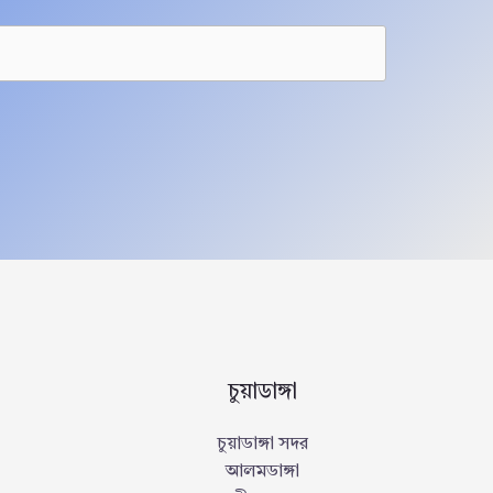
চুয়াডাঙ্গা
চুয়াডাঙ্গা সদর
আলমডাঙ্গা