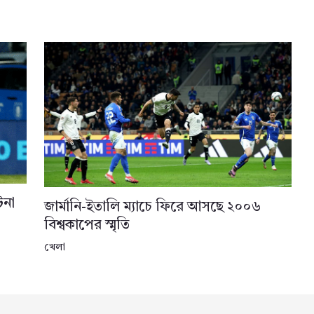
িনা
জার্মানি-ইতালি ম্যাচে ফিরে আসছে ২০০৬
বিশ্বকাপের স্মৃতি
খেলা