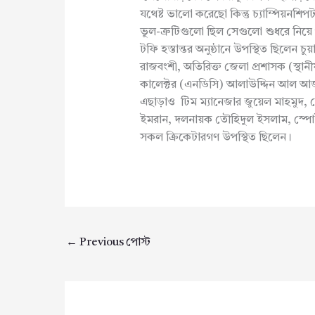
যথেষ্ট ভালো করেছো কিন্তু চ্যাম্পিয়নশি
ভুল-ত্রুটিগুলো ছিল সেগুলো শুধরে নিয়ে
টফি হস্তান্তর অনুষ্ঠানে উপস্থিত ছিলেন চুয
রাজবংশী, অতিরিক্ত জেলা প্রশাসক (স্থান
কালেক্টর (এনডিসি) আলাউদ্দিন আল আজাদ
এছাড়াও টিম ম্যানেজার জুয়েল মাহমুদ,
ইমরান, দলনায়ক তৌহিদুল ইসলাম, স্পোর্ট
সকল ক্রিকেটারগণ উপস্থিত ছিলেন।
←
Previous পোস্ট