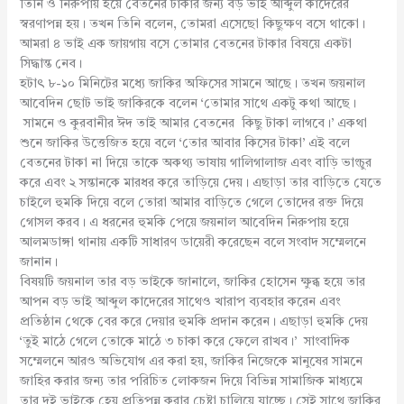
তিনি ও নিরুপায় হয়ে বেতনের টাকার জন্য বড় ভাই আব্দুল কাদেরের
স্বরণাপন্ন হয়। তখন তিনি বলেন, তোমরা এসেছো কিছুক্ষণ বসে থাকো।
আমরা ৪ ভাই এক জায়গায় বসে তোমার বেতনের টাকার বিষয়ে একটা
সিদ্ধান্ত নেব।
হটাৎ ৮-১০ মিনিটের মধ্যে জাকির অফিসের সামনে আছে। তখন জয়নাল
আবেদিন ছোট ভাই জাকিরকে বলেন ‘তোমার সাথে একটু কথা আছে।
সামনে ও কুরবানীর ঈদ তাই আমার বেতনের কিছু টাকা লাগবে।’ একথা
শুনে জাকির উত্তেজিত হয়ে বলে ‘তোর আবার কিসের টাকা’ এই বলে
বেতনের টাকা না দিয়ে তাকে অকথ্য ভাষায় গালিগালাজ এবং বাড়ি ভাংচুর
করে এবং ২ সন্তানকে মারধর করে তাড়িয়ে দেয়। এছাড়া তার বাড়িতে যেতে
চাইলে হুমকি দিয়ে বলে তোরা আমার বাড়িতে গেলে তোদের রক্ত দিয়ে
গোসল করব। এ ধরনের হুমকি পেয়ে জয়নাল আবেদিন নিরুপায় হয়ে
আলমডাঙ্গা থানায় একটি সাধারণ ডায়েরী করেছেন বলে সংবাদ সম্মেলনে
জানান।
বিষয়টি জয়নাল তার বড় ভাইকে জানালে, জাকির হোসেন ক্ষুব্ধ হয়ে তার
আপন বড় ভাই আব্দুল কাদেরের সাথেও খারাপ ব্যবহার করেন এবং
প্রতিষ্ঠান থেকে বের করে দেয়ার হুমকি প্রদান করেন। এছাড়া হুমকি দেয়
‘তুই মাঠে গেলে তোকে মাঠে ৩ চাকা করে ফেলে রাখব।’ সাংবাদিক
সম্মেলনে আরও অভিযোগ এর করা হয়, জাকির নিজেকে মানুষের সামনে
জাহির করার জন্য তার পরিচিত লোকজন দিয়ে বিভিন্ন সামাজিক মাধ্যমে
তার দুই ভাইকে হেয় প্রতিপন্ন করার চেষ্টা চালিয়ে যাচ্ছে। সেই সাথে জাকির