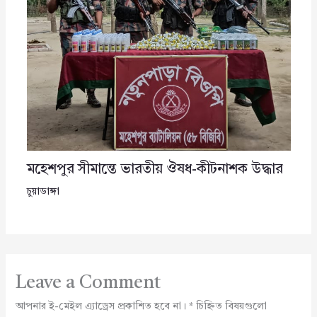
মহেশপুর সীমান্তে ভারতীয় ঔষধ-কীটনাশক উদ্ধার
চুয়াডাঙ্গা
Leave a Comment
আপনার ই-মেইল এ্যাড্রেস প্রকাশিত হবে না।
*
চিহ্নিত বিষয়গুলো