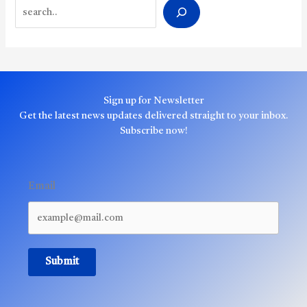
Search
Sign up for Newsletter
Get the latest news updates delivered straight to your inbox.
Subscribe now!
Email
Submit