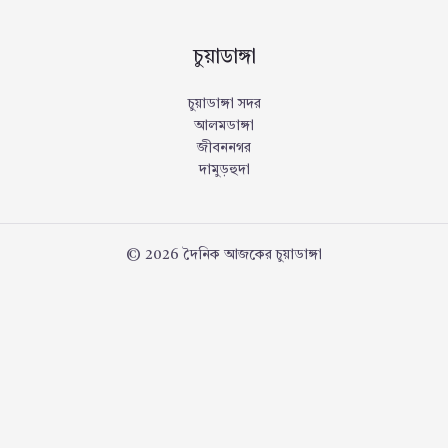
চুয়াডাঙ্গা
চুয়াডাঙ্গা সদর
আলমডাঙ্গা
জীবননগর
দামুড়হুদা
© 2026 দৈনিক আজকের চুয়াডাঙ্গা