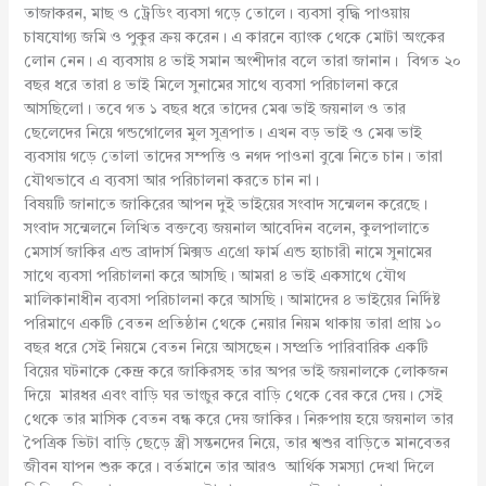
তাজাকরন, মাছ ও ট্রেডিং ব্যবসা গড়ে তোলে। ব্যবসা বৃদ্ধি পাওয়ায়
চাষযোগ্য জমি ও পুকুর ক্রয় করেন। এ কারনে ব্যাংক থেকে মোটা অংকের
লোন নেন। এ ব্যবসায় ৪ ভাই সমান অংশীদার বলে তারা জানান। বিগত ২০
বছর ধরে তারা ৪ ভাই মিলে সুনামের সাথে ব্যবসা পরিচালনা করে
আসছিলো। তবে গত ১ বছর ধরে তাদের মেঝ ভাই জয়নাল ও তার
ছেলেদের নিয়ে গন্ডগোলের মুল সুত্রপাত। এখন বড় ভাই ও মেঝ ভাই
ব্যবসায় গড়ে তোলা তাদের সম্পত্তি ও নগদ পাওনা বুঝে নিতে চান। তারা
যৌথভাবে এ ব্যবসা আর পরিচালনা করতে চান না।
বিষয়টি জানাতে জাকিরের আপন দুই ভাইয়ের সংবাদ সন্মেলন করেছে।
সংবাদ সন্মেলনে লিখিত বক্তব্যে জয়নাল আবেদিন বলেন, কুলপালাতে
মেসার্স জাকির এন্ড ব্রাদার্স মিক্সড এগ্রো ফার্ম এন্ড হ্যাচারী নামে সুনামের
সাথে ব্যবসা পরিচালনা করে আসছি। আমরা ৪ ভাই একসাথে যৌথ
মালিকানাধীন ব্যবসা পরিচালনা করে আসছি। আমাদের ৪ ভাইয়ের নির্দিষ্ট
পরিমাণে একটি বেতন প্রতিষ্ঠান থেকে নেয়ার নিয়ম থাকায় তারা প্রায় ১০
বছর ধরে সেই নিয়মে বেতন নিয়ে আসছেন। সম্প্রতি পারিবারিক একটি
বিয়ের ঘটনাকে কেন্দ্র করে জাকিরসহ তার অপর ভাই জয়নালকে লোকজন
দিয়ে মারধর এবং বাড়ি ঘর ভাংচুর করে বাড়ি থেকে বের করে দেয়। সেই
থেকে তার মাসিক বেতন বন্ধ করে দেয় জাকির। নিরুপায় হয়ে জয়নাল তার
পৈত্রিক ভিটা বাড়ি ছেড়ে স্ত্রী সন্তনদের নিয়ে, তার শ্বশুর বাড়িতে মানবেতর
জীবন যাপন শুরু করে। বর্তমানে তার আরও আর্থিক সমস্যা দেখা দিলে