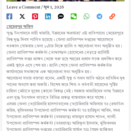
Leave a Comment
/
জুন 1, 2026
মেহেরপুর অফিস
‘দুগ্ধ উৎপাদনে নারী খামারি, উন্নয়নের অগ্রযাত্রা’ এই প্রতিপাদ্যে মেহেরপুরে
বিশ্ব দুগ্ধ দিবস পালিত হয়েছে। জেলা প্রাণিসম্পদ দপ্তরের আয়োজনে
গতকাল সোমবার বেলা ১১টার দিকে র‌্যালি ও আলোচনা সভা অনুষ্ঠিত হয়।
জেলা প্রাণিসম্পদ কর্মকর্তা তোফাজ্জল হোসেনের নেতৃত্বে র‌্যালিটি
প্রাণিসম্পদ দপ্তর প্রাঙ্গণ থেকে শুরু হয়ে শহরের প্রধান সড়ক প্রদক্ষিণ করে
একই স্থানে এসে শেষ হয়। র‌্যালি শেষে জেলা প্রাণিসম্পদ কর্মকর্তার
কার্যালয়ের সভাকক্ষে এক আলোচনা সভা অনুষ্ঠিত হয়।
আলোচনা সভায় বক্তারা বলেন, একটি সুস্থ ও সবল জাতি গঠনে প্রতিদিন দুধ
পানের অভ্যাস করা জরুরি। বিশেষ করে শিশু ও গর্ভবতী মায়েদের পুষ্টির
চাহিদা মেটাতে দুধের কোনো বিকল্প নেই। সরকার খামারিদের ভাগ্য উন্নয়নে
এবং দুগ্ধ উৎপাদন বাড়াতে বিভিন্ন প্রকল্প বাস্তবায়ন করে যাচ্ছে।
এসময় জেলা ভেটেরিনারি হাসপাতালের ভেটেরিনারি অফিসার ডঃ রেজাউল
করিম, মুজিবনগর উপজেলা প্রাণিসম্পদ কর্মকর্তা ডঃ হারিছুল আবিদ, সদর
উপজেলা প্রাণিসম্পদ কর্মকর্তা (ভারপ্রাপ্ত) নাজমুল হাসান শাওন, গাংনী
উপজেলা প্রাণিসম্পদ কর্মকর্তা (ভারপ্রাপ্ত) আরিফুল ইসলাম, মুজিবনগর
উপজেলা প্রাণিসম্পদ দপ্তরের ভেটেরিনারি সার্জন ডাঃ সৈয়দ ছাকিবুল