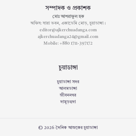
সম্পাদক ও প্রকাশক
মোঃ আশরাফুল হক
অফিস: সারা ভবন, একাডেমি মোড়, চুয়াডাঙ্গা।
editor@ajkerchuadanga.com
ajkerchuadanga24@gmail.com
Mobile: +880 1711-397172
চুয়াডাঙ্গা
চুয়াডাঙ্গা সদর
আলমডাঙ্গা
জীবননগর
দামুড়হুদা
© 2026 দৈনিক আজকের চুয়াডাঙ্গা