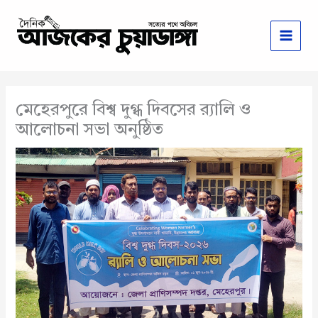
Skip
to
content
মেহেরপুরে বিশ্ব দুগ্ধ দিবসের র‌্যালি ও
আলোচনা সভা অনুষ্ঠিত