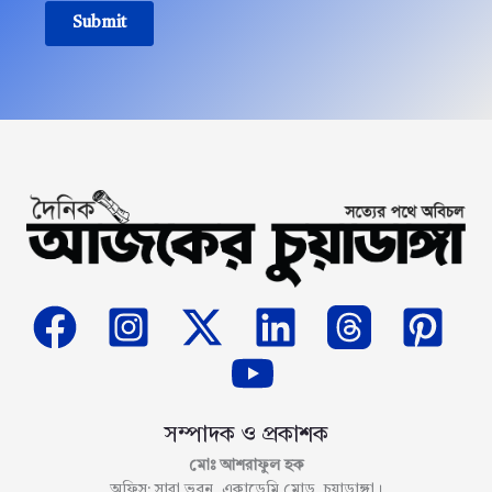
Submit
সম্পাদক ও প্রকাশক
মোঃ আশরাফুল হক
অফিস: সারা ভবন, একাডেমি মোড়, চুয়াডাঙ্গা।