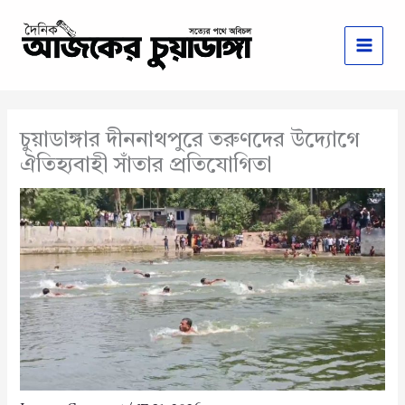
Skip
to
content
চুয়াডাঙ্গার দীননাথপুরে তরুণদের উদ্যোগে
ঐতিহ্যবাহী সাঁতার প্রতিযোগিতা