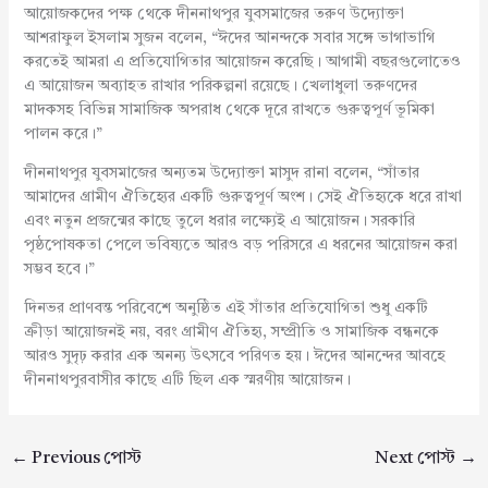
আয়োজকদের পক্ষ থেকে দীননাথপুর যুবসমাজের তরুণ উদ্যোক্তা
আশরাফুল ইসলাম সুজন বলেন, “ঈদের আনন্দকে সবার সঙ্গে ভাগাভাগি
করতেই আমরা এ প্রতিযোগিতার আয়োজন করেছি। আগামী বছরগুলোতেও
এ আয়োজন অব্যাহত রাখার পরিকল্পনা রয়েছে। খেলাধুলা তরুণদের
মাদকসহ বিভিন্ন সামাজিক অপরাধ থেকে দূরে রাখতে গুরুত্বপূর্ণ ভূমিকা
পালন করে।”
দীননাথপুর যুবসমাজের অন্যতম উদ্যোক্তা মাসুদ রানা বলেন, “সাঁতার
আমাদের গ্রামীণ ঐতিহ্যের একটি গুরুত্বপূর্ণ অংশ। সেই ঐতিহ্যকে ধরে রাখা
এবং নতুন প্রজন্মের কাছে তুলে ধরার লক্ষ্যেই এ আয়োজন। সরকারি
পৃষ্ঠপোষকতা পেলে ভবিষ্যতে আরও বড় পরিসরে এ ধরনের আয়োজন করা
সম্ভব হবে।”
দিনভর প্রাণবন্ত পরিবেশে অনুষ্ঠিত এই সাঁতার প্রতিযোগিতা শুধু একটি
ক্রীড়া আয়োজনই নয়, বরং গ্রামীণ ঐতিহ্য, সম্প্রীতি ও সামাজিক বন্ধনকে
আরও সুদৃঢ় করার এক অনন্য উৎসবে পরিণত হয়। ঈদের আনন্দের আবহে
দীননাথপুরবাসীর কাছে এটি ছিল এক স্মরণীয় আয়োজন।
←
Previous পোস্ট
Next পোস্ট
→