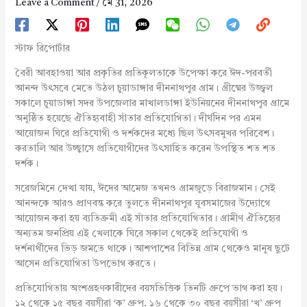
Leave a Comment
/
মে 31, 2026
স্টাফ রিপোর্টার
বৈরী আবহাওয়া আর প্রকৃতির প্রতিকূলতাকে উপেক্ষা করে ঈদ-পরবর্তী
আনন্দ উৎসবে মেতে উঠল চুয়াডাঙ্গার দীননাথপুর গ্রাম। গ্রীষ্মের উজ্জ্বল
সকালে চুয়াডাঙ্গা সদর উপজেলার মাখালডাঙ্গা ইউনিয়নের দীননাথপুর গ্রামে
অনুষ্ঠিত হয়েছে ঐতিহ্যবাহী সাঁতার প্রতিযোগিতা। দীর্ঘদিন পর এমন
আয়োজন ঘিরে প্রতিযোগী ও দর্শকদের মধ্যে ছিল উৎসবমুখর পরিবেশ।
করতালি আর উচ্ছ্বাসে প্রতিযোগীদের উৎসাহিত করেন উপস্থিত শত শত
দর্শক।
সরেজমিনে দেখা যায়, ঈদের আমেজ তখনও গ্রামজুড়ে বিরাজমান। সেই
আনন্দকে আরও প্রাণবন্ত করে তুলতে দীননাথপুর যুবসমাজের উদ্যোগে
আয়োজন করা হয় ব্যতিক্রমী এই সাঁতার প্রতিযোগিতার। গ্রামীণ ঐতিহ্যের
অন্যতম জনপ্রিয় এই খেলাকে ঘিরে সকাল থেকেই প্রতিযোগী ও
দর্শনার্থীদের ভিড় জমতে থাকে। আশপাশের বিভিন্ন গ্রাম থেকেও মানুষ ছুটে
আসেন প্রতিযোগিতা উপভোগ করতে।
প্রতিযোগিতায় অংশগ্রহণকারীদের বয়সভিত্তিক তিনটি গ্রুপে ভাগ করা হয়।
১২ থেকে ১৫ বছর বয়সীরা ‘ক’ গ্রুপ, ১৬ থেকে ৩০ বছর বয়সীরা ‘খ’ গ্রুপ