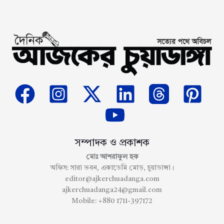
সম্পাদক ও প্রকাশক
মোঃ আশরাফুল হক
অফিস: সারা ভবন, একাডেমি মোড়, চুয়াডাঙ্গা।
editor@ajkerchuadanga.com
ajkerchuadanga24@gmail.com
Mobile: +880 1711-397172