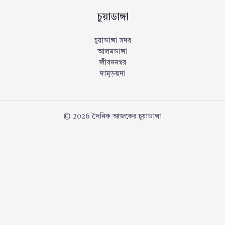
চুয়াডাঙ্গা
চুয়াডাঙ্গা সদর
আলমডাঙ্গা
জীবননগর
দামুড়হুদা
© 2026 দৈনিক আজকের চুয়াডাঙ্গা