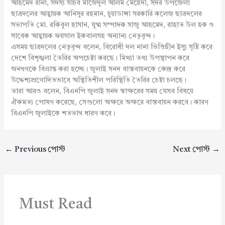
আহমেদ রানা, সদস্য সচিব মাজেদুল আলম মেহেদী, সদর উপজেলা
ছাত্রদলের আহ্বায়ক আনিসুর রহমান, চুয়াডাঙ্গা সরকারি কলেজ ছাত্রদলের
সভাপতি মো. রকিবুল হাসান, যুগ্ম সম্পাদক সাজু আহমেদ, রাহাত উল হক ও
সাবেক আহ্বায়ক ফয়সাল ইকবালসহ অন্যান্য নেতৃবৃন্দ।
এসময় ছাত্রদলের নেতৃবৃন্দ বলেন, বিরোধী দল নানা ভিত্তিহীন ইস্যু সৃষ্টি করে
দেশে বিশৃঙ্খলা তৈরির অপচেষ্টা করছে। মিথ্যা তথ্য উপস্থাপন করে
জনগণকে বিভ্রান্ত করা হচ্ছে। জুলাই সনদ বাস্তবায়নকে কেন্দ্র করে
উদ্দেশ্যপ্রণোদিতভাবে অস্থিতিশীল পরিস্থিতি তৈরির চেষ্টা চলছে।
তারা আরও বলেন, বিএনপি জুলাই সনদ স্বাক্ষরের সময় যেসব বিষয়ে
ঐকমত্য পোষণ করেছে, সেগুলো অক্ষরে অক্ষরে বাস্তবায়ন করবে। কারণ
বিএনপি জুলাইকে শতভাগ ধারণ করে।
←
Previous পোস্ট
Next পোস্ট
→
Must Read