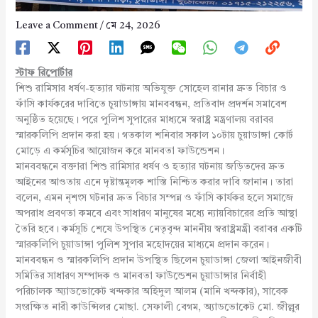
Leave a Comment
/
মে 24, 2026
স্টাফ রিপোর্টার
শিশু রামিসার ধর্ষণ-হত্যার ঘটনায় অভিযুক্ত সোহেল রানার দ্রুত বিচার ও
ফাঁসি কার্যকরের দাবিতে চুয়াডাঙ্গায় মানববন্ধন, প্রতিবাদ প্রদর্শন সমাবেশ
অনুষ্ঠিত হয়েছে। পরে পুলিশ সুপারের মাধ্যমে স্বরাষ্ট্র মন্ত্রণালয় বরাবর
স্মারকলিপি প্রদান করা হয়। গতকাল শনিবার সকাল ১০টায় চুয়াডাঙ্গা কোর্ট
মোড়ে এ কর্মসূচির আয়োজন করে মানবতা ফাউন্ডেশন।
মানববন্ধনে বক্তারা শিশু রামিসার ধর্ষণ ও হত্যার ঘটনায় জড়িতদের দ্রুত
আইনের আওতায় এনে দৃষ্টান্তমূলক শাস্তি নিশ্চিত করার দাবি জানান। তারা
বলেন, এমন নৃশংস ঘটনার দ্রুত বিচার সম্পন্ন ও ফাঁসি কার্যকর হলে সমাজে
অপরাধ প্রবণতা কমবে এবং সাধারণ মানুষের মধ্যে ন্যায়বিচারের প্রতি আস্থা
তৈরি হবে। কর্মসূচি শেষে উপস্থিত নেতৃবৃন্দ মাননীয় স্বরাষ্ট্রমন্ত্রী বরাবর একটি
স্মারকলিপি চুয়াডাঙ্গা পুলিশ সুপার মহোদয়ের মাধ্যমে প্রদান করেন।
মানববন্ধন ও স্মারকলিপি প্রদান উপস্থিত ছিলেন চুয়াডাঙ্গা জেলা আইনজীবী
সমিতির সাধারণ সম্পাদক ও মানবতা ফাউন্ডেশন চুয়াডাঙ্গার নির্বাহী
পরিচালক অ্যাডভোকেট খন্দকার অহিদুল আলম (মানি খন্দকার), সাবেক
সংরক্ষিত নারী কাউন্সিলর মোছা. সেফালী বেগম, অ্যাডভোকেট মো. জীল্লুর