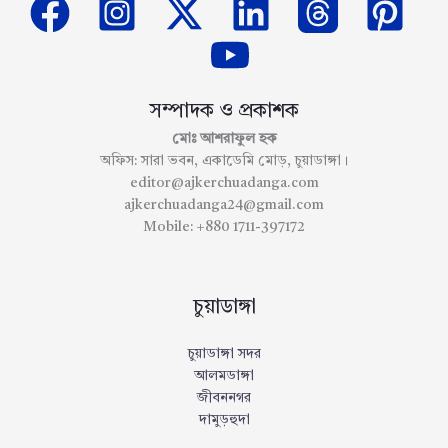
সম্পাদক ও প্রকাশক
মোঃ আশরাফুল হক
অফিস: সারা ভবন, একাডেমি মোড়, চুয়াডাঙ্গা।
editor@ajkerchuadanga.com
ajkerchuadanga24@gmail.com
Mobile: +880 1711-397172
চুয়াডাঙ্গা
চুয়াডাঙ্গা সদর
আলমডাঙ্গা
জীবননগর
দামুড়হুদা