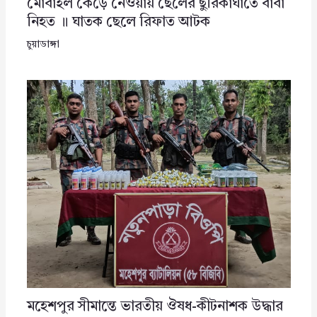
মোবাইল কেড়ে নেওয়ায় ছেলের ছুরিকাঘাতে বাবা
নিহত ॥ ঘাতক ছেলে রিফাত আটক
চুয়াডাঙ্গা
মহেশপুর সীমান্তে ভারতীয় ঔষধ-কীটনাশক উদ্ধার