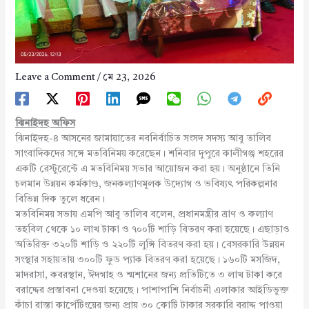
Leave a Comment
/
মে 23, 2026
ঝিনাইদহ অফিস
ঝিনাইদহ-৪ আসনের জামায়াতের নবনির্বাচিত সংসদ সদস্য আবু তালিব
সাংবাদিকদের সঙ্গে মতবিনিময় করেছেন। শনিবার দুপুরে কালীগঞ্জ শহরের
একটি রেস্টুরেন্টে এ মতবিনিময় সভার আয়োজন করা হয়। অনুষ্ঠানে তিনি
চলমান উন্নয়ন কর্মকাণ্ড, জনকল্যাণমূলক উদ্যোগ ও ভবিষ্যৎ পরিকল্পনার
বিভিন্ন দিক তুলে ধরেন।
মতবিনিময় সভায় এমপি আবু তালিব বলেন, প্রধানমন্ত্রীর ত্রাণ ও কল্যাণ
তহবিল থেকে ১০ লাখ টাকা ও ৭০০টি শাড়ি বিতরণ করা হয়েছে। এছাড়াও
অতিরিক্ত ৩২০টি শাড়ি ও ২২০টি লুঙ্গি বিতরণ করা হয়। বেসরকারি উন্নয়ন
সংস্থার সহায়তায় ৩০০টি ফুড প্যাক বিতরণ করা হয়েছে। ১৬০টি মসজিদ,
মাদরাসা, কবরস্থান, ঈদগাহ ও শ্মশানের জন্য প্রতিটিতে ৩ লাখ টাকা করে
বরাদ্দের প্রস্তাবনা দেওয়া হয়েছে। পাশাপাশি নির্বাচনী এলাকার আইডিভুক্ত
কাঁচা রাস্তা কার্পেটিংয়ের জন্য প্রায় ৩০ কোটি টাকার সরকারি বরাদ্দ পাওয়া