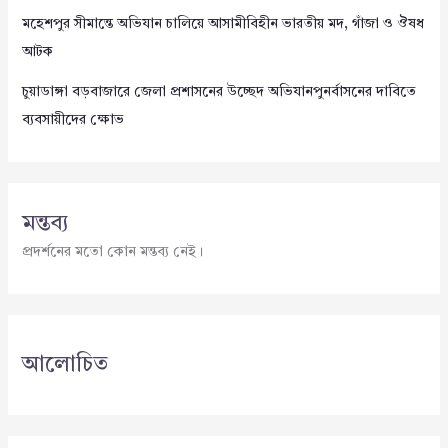
মহেশপুর সীমান্তে অভিযান চালিয়ে আসামীবিহীন ভারতীয় মদ, গাঁজা ও ঔষধ
আটক
চুয়াডাঙ্গা বড়বাজারে জেলা প্রশাসনের উচ্ছেদ অভিযানপুনর্বাসনের দাবিতে
ব্যবসায়ীদের ক্ষোভ
মন্তব্য
প্রদর্শনের মতো কোন মন্তব্য নেই।
আলোচিত