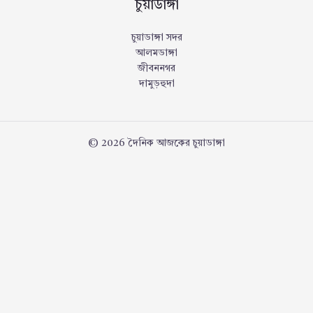
চুয়াডাঙ্গা
চুয়াডাঙ্গা সদর
আলমডাঙ্গা
জীবননগর
দামুড়হুদা
© 2026 দৈনিক আজকের চুয়াডাঙ্গা