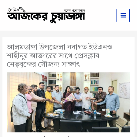
Skip
to
content
আলমডাঙ্গা উপজেলা নবাগত ইউএনও
শাহীনুর আক্তারের সাথে প্রেসক্লাব
নেতৃবৃন্দের সৌজন্য সাক্ষাৎ