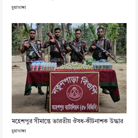
চুয়াডাঙ্গা
মহেশপুর সীমান্তে ভারতীয় ঔষধ-কীটনাশক উদ্ধার
চুয়াডাঙ্গা