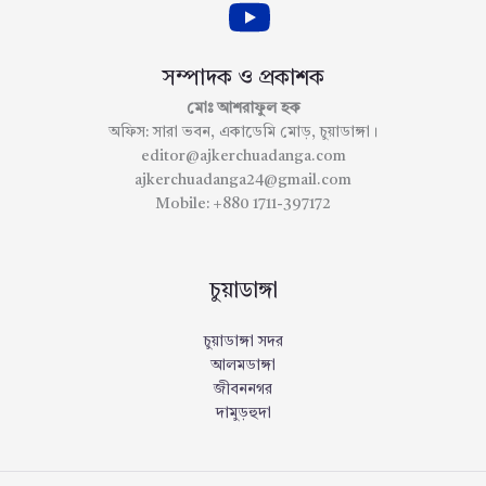
সম্পাদক ও প্রকাশক
মোঃ আশরাফুল হক
অফিস: সারা ভবন, একাডেমি মোড়, চুয়াডাঙ্গা।
editor@ajkerchuadanga.com
ajkerchuadanga24@gmail.com
Mobile: +880 1711-397172
চুয়াডাঙ্গা
চুয়াডাঙ্গা সদর
আলমডাঙ্গা
জীবননগর
দামুড়হুদা