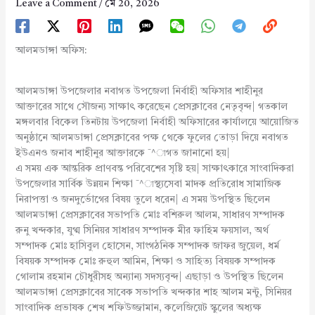
Leave a Comment
/
মে 20, 2026
আলমডাঙ্গা অফিস:
আলমডাঙ্গা উপজেলার নবাগত উপজেলা নির্বাহী অফিসার শাহীনুর
আক্তারের সাথে সৌজন্য সাক্ষাৎ করেছেন প্রেসক্লাবের নেতৃবৃন্দ| গতকাল
মঙ্গলবার বিকেল তিনটায় উপজেলা নির্বাহী অফিসারের কার্যালয়ে আয়োজিত
অনুষ্ঠানে আলমডাঙ্গা প্রেসক্লাবের পক্ষ থেকে ফুলের তোড়া দিয়ে নবাগত
ইউএনও জনাব শাহীনুর আক্তারকে ¯^াগত জানানো হয়|
এ সময় এক আন্তরিক প্রাণবন্ত পরিবেশের সৃষ্টি হয়| সাক্ষাৎকারে সাংবাদিকরা
উপজেলার সার্বিক উন্নয়ন শিক্ষা ¯^াস্থ্যসেবা মাদক প্রতিরোধ সামাজিক
নিরাপত্তা ও জনদুর্ভোগের বিষয় তুলে ধরেন| এ সময় উপস্থিত ছিলেন
আলমডাঙ্গা প্রেসক্লাবের সভাপতি মোঃ বশিরুল আলম, সাধারণ সম্পাদক
রুনু খন্দকার, যুগ্ম সিনিয়র সাধারণ সম্পাদক মীর ফাহিম ফয়সাল, অর্থ
সম্পাদক মোঃ হাসিবুল হোসেন, সাংগঠনিক সম্পাদক জাফর জুয়েল, ধর্ম
বিষয়ক সম্পাদক মোঃ রুহুল আমিন, শিক্ষা ও সাহিত্য বিষয়ক সম্পাদক
গোলাম রহমান চৌধুরীসহ অন্যান্য সদস্যবৃন্দ| এছাড়া ও উপস্থিত ছিলেন
আলমডাঙ্গা প্রেসক্লাবের সাবেক সভাপতি খন্দকার শাহ আলম মন্টু, সিনিয়র
সাংবাদিক প্রভাষক শেখ শফিউজ্জামান, কলেজিয়েট স্কুলের অধ্যক্ষ