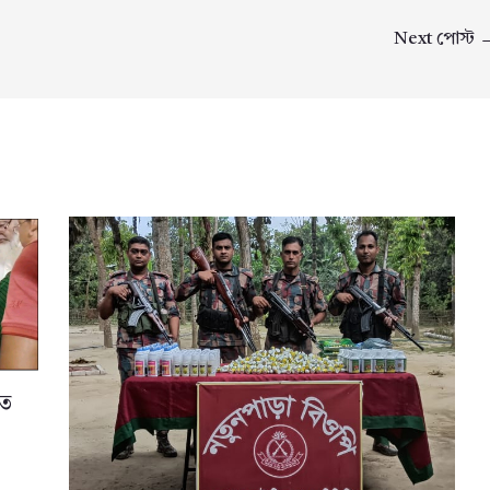
Next পোস্ট
তে