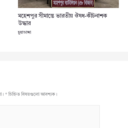
মহেশপুর সীমান্তে ভারতীয় ঔষধ-কীটনাশক
উদ্ধার
চুয়াডাঙ্গা
না।
*
চিহ্নিত বিষয়গুলো আবশ্যক।