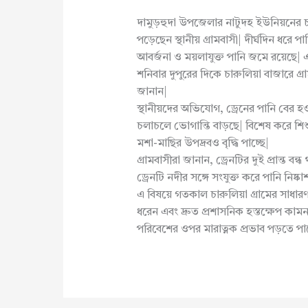
দামুড়হুদা উপজেলার নাটুদহ ইউনিয়নের চারু
পড়েছেন স্থানীয় গ্রামবাসী| দীর্ঘদিন ধরে পান
আবর্জনা ও ময়লাযুক্ত পানি জমে রয়েছে| এতে 
শনিবার দুপুরের দিকে চারুলিয়া বাজারে গ্র
জানান|
স্থানীয়দের অভিযোগ, ড্রেনের পানি বে
চলাচলে ভোগান্তি বাড়ছে| বিশেষ করে শিশু
মশা-মাছির উপদ্রবও বৃদ্ধি পাচ্ছে|
গ্রামবাসীরা জানান, ড্রেনটির দুই প্রান্ত বন্
ড্রেনটি নদীর সঙ্গে সংযুক্ত করে পানি নিষ্কা
এ বিষয়ে গতকাল চারুলিয়া গ্রামের সাধারণ 
ধরেন এবং দ্রুত প্রশাসনিক হস্তক্ষেপ কামন
পরিবেশের ওপর মারাত্নক প্রভাব পড়তে পা