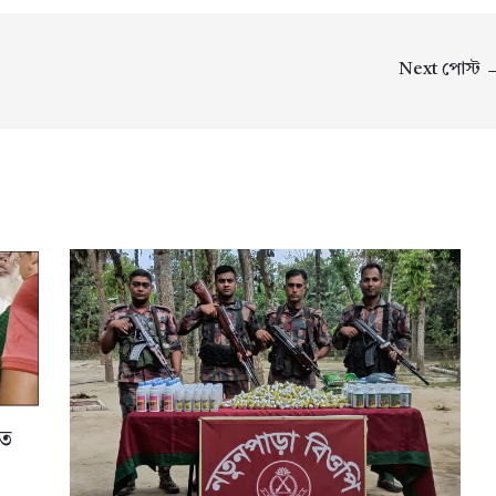
Next পোস্ট
তে