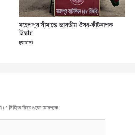
মহেশপুর সীমান্তে ভারতীয় ঔষধ-কীটনাশক
উদ্ধার
চুয়াডাঙ্গা
না।
*
চিহ্নিত বিষয়গুলো আবশ্যক।