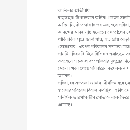
আটকবর প্রতিনিধি:
দামুড়হুদা উপজেলার কুনিয়া গ্রামের মান
৯ দিন নিখোঁজ থাকার পর অবশেষে পরিব
আনন্দের আবহ সৃষ্টি হয়েছে। মোতালেব হ
পারিবারিক সূত্রে জানা যায়, গত প্রায়
মোতালেব। এরপর পরিবারের সদস্যরা সম্ভাব্
পাননি। বিষয়টি নিয়ে বিভিন্ন গণমাধ্যমে 
অবশেষে গতকাল বৃহস্পতিবার দুপুরের দিক
মেলে। খবর পেয়ে পরিবারের কয়েকজন সদস্
আসেন।
পরিবারের সদস্যরা জানান, দীর্ঘদিন ধরে মো
হতাশার পরিবেশ বিরাজ করছিল। হঠাৎ মো
মানসিক ভারসাম্যহীন মোতালেবকে ফিরে প
এসেছে।