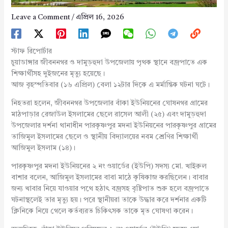
Leave a Comment
/
এপ্রিল 16, 2026
স্টাফ রিপোর্টার
চুয়াডাঙ্গার জীবননগর ও দামুড়হুদা উপজেলায় পৃথক স্থানে বজ্রপাতে এক
শিক্ষার্থীসহ দুইজনের মৃত্যু হয়েছে।
আজ বৃহস্পতিবার (১৬ এপ্রিল) বেলা ১২টার দিকে এ মর্মান্তিক ঘটনা ঘটে।
নিহতরা হলেন, জীবননগর উপজেলার বাঁকা ইউনিয়নের ঘোষনগর গ্রামের
মাঠপাড়ার রেজাউল ইসলামের ছেলে রাসেল আলী (২৫) এবং দামুড়হুদা
উপজেলার দর্শনা থানাধীন পারকৃষ্ণপুর মদনা ইউনিয়নের পারকৃষ্ণপুর গ্রামের
তাজিমুল ইসলামের ছেলে ও স্থানীয় বিদ্যালয়ের নবম শ্রেণির শিক্ষার্থী
আজিমুল ইসলাম (১৪)।
পারকৃষ্ণপুর মদনা ইউনিয়নের ২ নং ওয়ার্ডের (ইউপি) সদস্য মো. খাইরুল
বাশার বলেন, আজিমুল ইসলামের বাবা মাঠে কৃষিকাজ করছিলেন। বাবার
জন্য খাবার নিয়ে যাওয়ার পথে হঠাৎ বজ্রসহ বৃষ্টিপাত শুরু হলে বজ্রপাতে
ঘটনাস্থলেই তার মৃত্যু হয়। পরে স্থানীয়রা তাকে উদ্ধার করে দর্শনার একটি
ক্লিনিকে নিয়ে গেলে কর্তব্যরত চিকিৎসক তাকে মৃত ঘোষণা করেন।