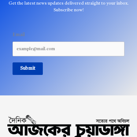
Get the latest news updates delivered straight to your inbox.
Subscribe now!
Email
Submit