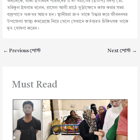
অন্যদিকে, বাঁকা ইউনিয়ন পরিষদের ৬ নং ওয়ার্ডের (ইউপি) সদস্য মো.
তরিকুল ইসলাম বলেন, রাসেল আলী মাঠে ভুট্টাক্ষেতে কাজ করার সময়
বজ্রপাতে গুরুতর আহত হন। স্থানীয়রা দ্রুত তাকে উদ্ধার করে জীবননগর
উপজেলা স্বাস্থ্য কমপ্লেক্সে নিয়ে গেলে সেখানে কর্তব্যরত চিকিৎসক তাকে
মৃত ঘোষণা করেন।
←
Previous পোস্ট
Next পোস্ট
→
Must Read