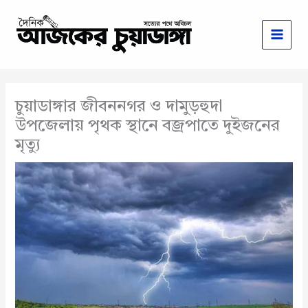
Skip
to
content
চুয়াডাঙ্গার জীবননগর ও দামুড়হুদা
উপজেলায় পৃথক স্থানে বজ্রপাতে দুইজনের
মৃত্যু