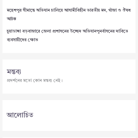
মহেশপুর সীমান্তে অভিযান চালিয়ে আসামীবিহীন ভারতীয় মদ, গাঁজা ও ঔষধ
আটক
চুয়াডাঙ্গা বড়বাজারে জেলা প্রশাসনের উচ্ছেদ অভিযানপুনর্বাসনের দাবিতে
ব্যবসায়ীদের ক্ষোভ
মন্তব্য
প্রদর্শনের মতো কোন মন্তব্য নেই।
আলোচিত