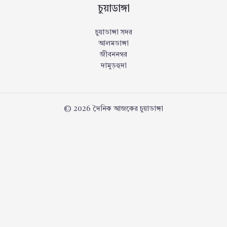
চুয়াডাঙ্গা
চুয়াডাঙ্গা সদর
আলমডাঙ্গা
জীবননগর
দামুড়হুদা
© 2026 দৈনিক আজকের চুয়াডাঙ্গা