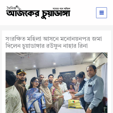
Skip
to
content
সংরক্ষিত মহিলা আসনে মনোনয়নপত্র জমা
দিলেন চুয়াডাঙ্গার রউফুন নাহার রিনা