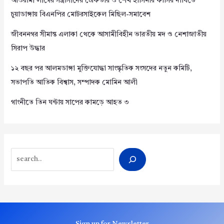
আওয়ামী লীগের সন্ত্রাসীদের গ্রেফতার ও শেখ হাসিনার ফাঁসির দাবিতে
চুয়াডাঙ্গায় বিএনপির মোটরসাইকেল মিছিল-সমাবেশ
জীবননগর সীমান্ত এলাকা থেকে আসামীবিহীন ভারতীয় মদ ও নেশাজাতীয়
সিরাপ উদ্ধার
১২ বছর পর আলমডাঙ্গা মুক্তিযোদ্ধা সাংস্কৃতিক সংসদের নতুন কমিটি,
সভাপতি আতিক বিশ্বাস, সম্পাদক মোমিন আলী
গাংনীতে তিন ঘন্টায় সাপের কামড়ে আহত ৩
Search
Sign up for Newsletter