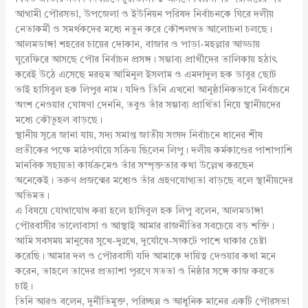
আগামী পৌরসভা, উপজেলা ও ইউনিয়ন পরিষদ নির্বাচনকে ঘিরে দলীয়
নেতাকর্মী ও সমর্থকদের মধ্যে নতুন করে কৌশলগত আলোচনা চলছে।
আলমডাঙ্গা শহরের চায়ের দোকান, বাজার ও পাড়া-মহল্লার আড্ডায়
ঘুরেফিরে আসছে পৌর নির্বাচন প্রসঙ্গ। সম্ভাব্য প্রার্থীদের তালিকায় হঠাৎ
করেই উঠে এসেছে মরহুম আমিনুল ইসলাম ও এমদাদুল হক ডাবুর ছোট
ভাই হাসিবুল হক লিপুর নাম। যদিও তিনি এখনো আনুষ্ঠানিকভাবে নির্বাচনে
অংশ নেওয়ার ঘোষণা দেননি, তবুও তাঁর সম্ভাব্য প্রার্থিতা নিয়ে স্থানীয়দের
মধ্যে কৌতূহল বাড়ছে।
স্থানীয় সূত্রে জানা যায়, সদ্য সমাপ্ত জাতীয় সংসদ নির্বাচনে ধানের শীষ
প্রতীকের পক্ষে মাঠপর্যায়ে সক্রিয় ছিলেন লিপু। দলীয় কর্মকাণ্ডের পাশাপাশি
মানবিক সহায়তা কার্যক্রমেও তাঁর সম্পৃক্ততার কথা উল্লেখ করছেন
অনেকেই। তরুণ প্রজন্মের মধ্যেও তাঁর গ্রহণযোগ্যতা বাড়ছে বলে স্থানীয়দের
অভিমত।
এ বিষয়ে যোগাযোগ করা হলে হাসিবুল হক লিপু বলেন, আলমডাঙ্গা
পৌরবাসীর ভালোবাসা ও আস্থাই আমার রাজনীতির সবচেয়ে বড় শক্তি।
আমি সবসময় মানুষের সুখে-দুঃখে, দুর্যোগে-সংকটে পাশে থাকার চেষ্টা
করেছি। আমার দল ও পৌরবাসী যদি আমাকে দায়িত্ব দেওয়ার কথা মনে
করেন, তাহলে তাদের প্রত্যাশা পূরণে সততা ও নিষ্ঠার সঙ্গে কাজ করতে
চাই।
তিনি আরও বলেন, দুর্নীতিমুক্ত, পরিচ্ছন্ন ও আধুনিক মানের একটি পৌরসভা