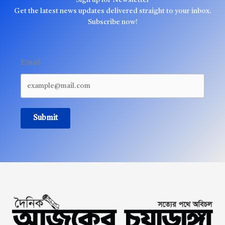
Get the latest news updates delivered straight to your inbox.
Subscribe now!
Email
Submit