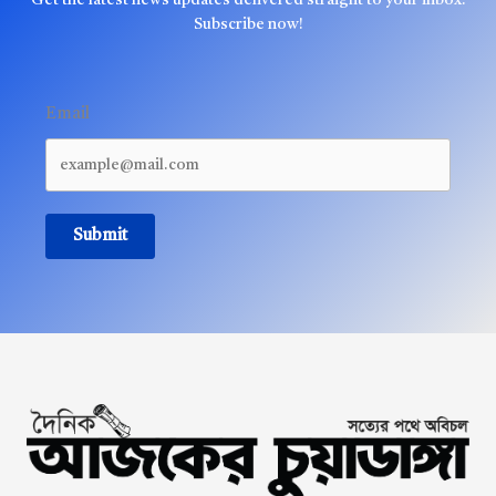
Get the latest news updates delivered straight to your inbox.
Subscribe now!
Email
Submit