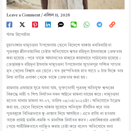
Leave a Comment
/
এপ্রিল 11, 2026
স্টাফ রিপোর্টার
চুয়াডাঙ্গার দামুড়হুদা উপজেলায় ছেলে বিদেশে থাকায় নববিবাহিতা
পুত্রবধূর শ্লীলতাহানির চেষ্টার অভিযোগে শ্বশুর রহিদুল ইসলামকে গ্রেফতার
করা হয়েছে। পরে তাকে আদালতের মাধ্যমে কারাগারে পাঠানোর হয়েছে।
গ্রেপ্তারকৃত রহিদুল ইসলাম দামুড়হুদা উপজেলার জুড়ানপুর পশ্চিম পাড়ার
মৃত খেদের বিশ্বাস এর ছেলে। গত বৃহস্পতিবার রাত সাড়ে ৮ টার দিকে তার
নিজ বাড়ীর এলাকা থেকে তাকে গ্রেফতার করা হয়।
মামলার এজাহার সূত্রে জানা যায়, ভুক্তভোগী পুত্রবধূ অভিযুক্ত শ্বশুরের
বিরুদ্ধে নারী ও শিশু নির্যাতন দমন আইনে মামলা দায়ের করে। দামুড়হুদা
মডেল থানার মামলা নং-০৭, তারিখ ০৯/০৪/২০২৬ইং। অভিযোগে উল্লেখ
করা হয়, ছেলে বিদেশে থাকার সুযোগে অভিযুক্ত দীর্ঘদিন ধরে তার
পুত্রবধূকে বিভিন্নভাবে কু-প্রস্তাব দিয়ে আসছিল। এতে রাজি না হওয়ায়
তাকে প্রায়ই হুমকি-ধমকি ও মানসিক নির্যাতন করত। একাধিকবার একাকী
পেয়ে শারীরিকভাবে লাঞ্ছিত করার চেষ্টা করে বলেও অভিযোগে বলা