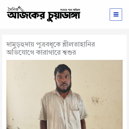
Skip
to
content
দামুড়হুদায় পুত্রবধূকে শ্লীলতাহানির
অভিযোগে কারাগারে শ্বশুর