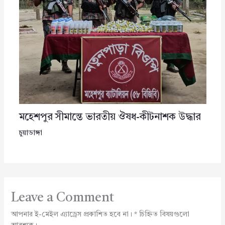
মহেশপুর সীমান্তে ভারতীয় ঔষধ-কীটনাশক উদ্ধার
চুয়াডাঙ্গা
Leave a Comment
আপনার ই-মেইল এ্যাড্রেস প্রকাশিত হবে না।
*
চিহ্নিত বিষয়গুলো