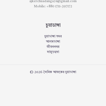
ajkerchuadanga24@gmail.com
Mobile: +880 1711-397172
চুয়াডাঙ্গা
চুয়াডাঙ্গা সদর
আলমডাঙ্গা
জীবননগর
দামুড়হুদা
© 2026 দৈনিক আজকের চুয়াডাঙ্গা