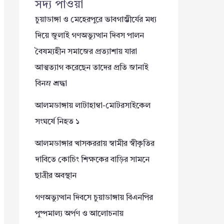
সদ্য পাওয়া
চুয়াডাঙ্গা ও মেহেরপুরে ভাবগাম্ভীর্যের মধ্য
দিয়ে জুলাই গণঅভ্যুত্থান দিবস পালন
বৈষম্যহীন সমাজের প্রত্যাশায় যারা
আত্মত্যাগ করেছেন তাদের প্রতি জানাই
বিনম্র শ্রদ্ধা
আলমডাঙ্গায় লাটাহাম্বা-মোটরসাইকেল
সংঘর্ষে নিহত ১
আলমডাঙ্গার খাসকররায় স্বামীর স্বীকৃতির
দাবিতে কোচিং শিক্ষকের বাড়ির সামনে
ছাত্রীর অবস্থান
গণঅভ্যুত্থান দিবসে চুয়াডাঙ্গায় বিএনপির
পুষ্পমাল্য অর্পণ ও আলোচনায়