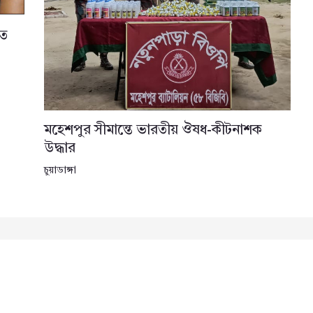
তে
মহেশপুর সীমান্তে ভারতীয় ঔষধ-কীটনাশক
উদ্ধার
চুয়াডাঙ্গা