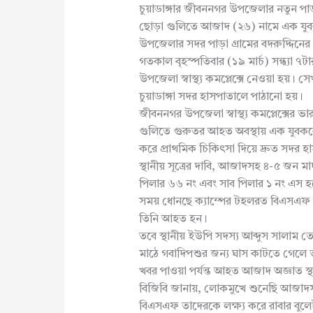
চুয়াডাঙ্গার জীবননগর উপজেলার নতুন পাড়া
ছোড়া গুলিতে আজাদ (২৬) নামে এক য
উপজেলার সদর পাড়া গ্রামের বদরুদ্দিনের
গতকাল বৃহস্পতিবার (১৯ মার্চ) সন্ধ্যা 
উপজেলা স্বাস্থ্য কমপ্লেক্সে নেওয়া হয়। 
চুয়াডাঙ্গা সদর হাসপাতালে পাঠানো হয়।
জীবননগর উপজেলা স্বাস্থ্য কমপ্লেক্সের ভ
গুলিতে গুরুতর আহত অবস্থায় এক যুবককে
করে প্রাথমিক চিকিৎসা দিয়ে দ্রুত সদর 
স্থানীয় সূত্রের দাবি, আজাদসহ ৪-৫ জন মা
পিলার ৬৬ নং এবং সাব পিলার ১ নং এস হত
সময় ধোনছে ক্যাম্পের টহলরত বিএসএফ সদ
তিনি আহত হন।
তবে স্থানীয় ইউপি সদস্য আব্দুস সালাম তে
মাঠে গবাদিপশুর জন্য ঘাস কাটতে গেলে ভ
খবর পাওয়া পর্যন্ত আহত আজাদ অজ্ঞাত স্
বিজিবি জানায়, লোকমুখে শুনেছি আজাদ
বিএসএফ তাদেরকে লক্ষ্য করে রাবার বুল