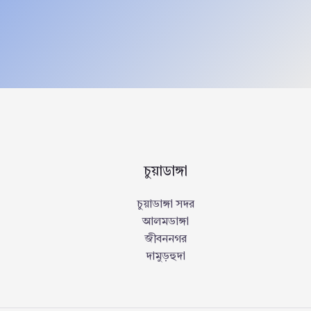
চুয়াডাঙ্গা
চুয়াডাঙ্গা সদর
আলমডাঙ্গা
জীবননগর
দামুড়হুদা