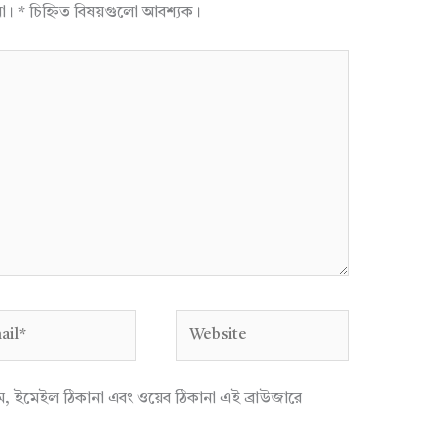
না।
*
চিহ্নিত বিষয়গুলো আবশ্যক।
l*
Website
াম, ইমেইল ঠিকানা এবং ওয়েব ঠিকানা এই ব্রাউজারে