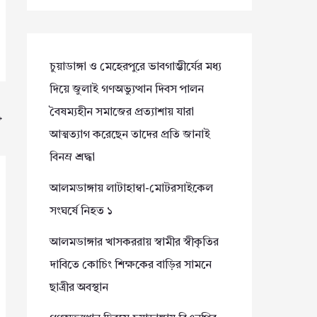
চুয়াডাঙ্গা ও মেহেরপুরে ভাবগাম্ভীর্যের মধ্য
দিয়ে জুলাই গণঅভ্যুত্থান দিবস পালন
বৈষম্যহীন সমাজের প্রত্যাশায় যারা
→
আত্মত্যাগ করেছেন তাদের প্রতি জানাই
বিনম্র শ্রদ্ধা
আলমডাঙ্গায় লাটাহাম্বা-মোটরসাইকেল
সংঘর্ষে নিহত ১
আলমডাঙ্গার খাসকররায় স্বামীর স্বীকৃতির
দাবিতে কোচিং শিক্ষকের বাড়ির সামনে
ছাত্রীর অবস্থান