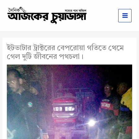
Skip
to
content
ইটভাটার ট্রাক্টরের বেপরোয়া গতিতে থেমে
গেল দুটি জীবনের পথচলা।