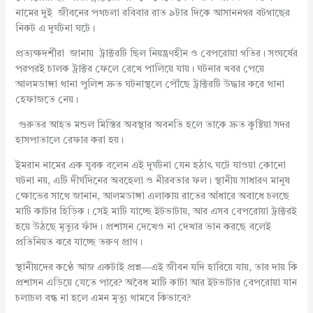
নামের দুই জীবনের পথচলা রবিবার রাত ৯টার দিকে আসাননগর বটগাছের
নিকট এ দুর্ঘটনা ঘটে।
প্রত্যক্ষদর্শীরা জানায় ট্রাক্টরটি ছিল নিয়ন্ত্রণহীন ও বেপরোয়া গতির। সংঘর্ষের
পরপরই চালক ট্রাক্টর ফেলে রেখে পালিয়ে যায়। ঘটনার খবর পেয়ে
আলমডাঙ্গা থানা পুলিশ দ্রুত ঘটনাস্থলে পৌঁছে ট্রাক্টরটি উদ্ধার করে থানা
হেফাজতে নেয়।
গুরুতর আহত মন্ডল মিস্তির অবস্থার অবনতি হলে তাকে দ্রুত কুষ্টিয়া সদর
হাসপাতালে রেফার করা হয়।
ইমরান নামের এক যুবক বলেন এই দুর্ঘটনা যেন হঠাৎ ঘটে যাওয়া কোনো
ঘটনা নয়, এটি দীর্ঘদিনের অবহেলা ও নীরবতার ফল। স্থানীয় সাধারণ মানুষ
ক্ষোভের সাথে জানান, আলমডাঙ্গা এলাকায় রাতের আঁধারে অবাধে চলছে
মাটি কাটার হিড়িক। সেই মাটি যাচ্ছে ইটভাটায়, আর এসব বেপরোয়া ট্রাক্টরই
হয়ে উঠছে মৃত্যুর ফাঁদ। প্রশাসন দেখেও না দেখার ভান করছে বলেই
প্রতিনিয়ত ঝরে যাচ্ছে তরুণ প্রাণ।
স্থানীয়দের কণ্ঠে আজ একটাই প্রশ্ন—এই জীবন যদি হারিয়ে যায়, তার দায় কি
প্রশাসন এড়িয়ে যেতে পারে? অবৈধ মাটি কাটা আর ইটভাটার বেপরোয়া যান
চলাচল বন্ধ না হলে এমন মৃত্যু থামবে কিভাবে?