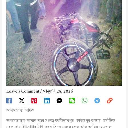
Leave a Comment
/
জানুয়ারি 25, 2026
আলমডাঙ্গা অফিস
আলমডাঙ্গার আসান নগর সংলগ্ন কালিদাসপুর -হাউসপুর রাস্তায় মর্মান্তিক
বেপরোয়া ইটভাটার ট্রাক্টরের গতিতে থেমে গেল আল আমিন ও মন্ডল