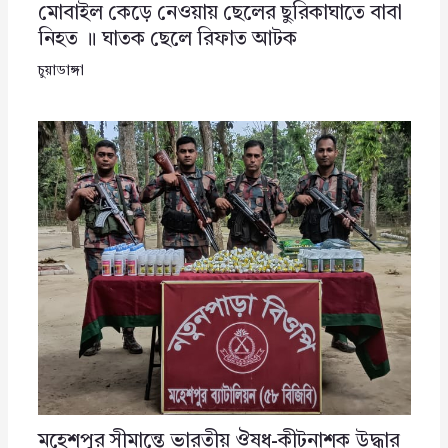
মোবাইল কেড়ে নেওয়ায় ছেলের ছুরিকাঘাতে বাবা
নিহত ॥ ঘাতক ছেলে রিফাত আটক
চুয়াডাঙ্গা
মহেশপুর সীমান্তে ভারতীয় ঔষধ-কীটনাশক উদ্ধার