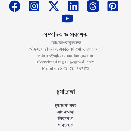
সম্পাদক ও প্রকাশক
মোঃ আশরাফুল হক
অফিস: সারা ভবন, একাডেমি মোড়, চুয়াডাঙ্গা।
editor@ajkerchuadanga.com
ajkerchuadanga24@gmail.com
Mobile: +880 1711-397172
চুয়াডাঙ্গা
চুয়াডাঙ্গা সদর
আলমডাঙ্গা
জীবননগর
দামুড়হুদা