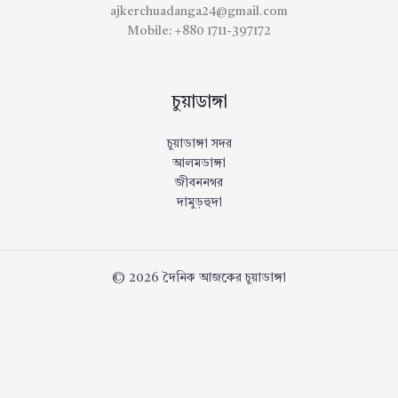
ajkerchuadanga24@gmail.com
Mobile: +880 1711-397172
চুয়াডাঙ্গা
চুয়াডাঙ্গা সদর
আলমডাঙ্গা
জীবননগর
দামুড়হুদা
© 2026 দৈনিক আজকের চুয়াডাঙ্গা