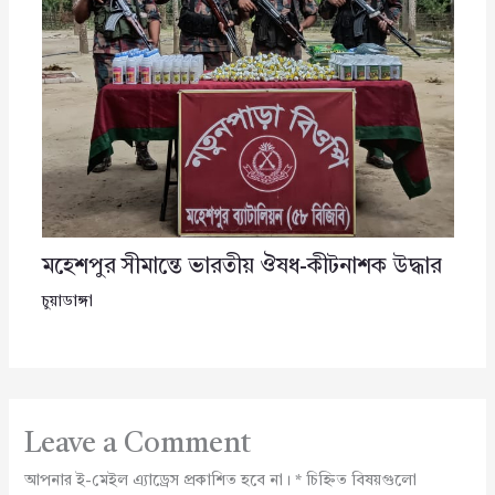
মহেশপুর সীমান্তে ভারতীয় ঔষধ-কীটনাশক উদ্ধার
চুয়াডাঙ্গা
Leave a Comment
আপনার ই-মেইল এ্যাড্রেস প্রকাশিত হবে না।
*
চিহ্নিত বিষয়গুলো