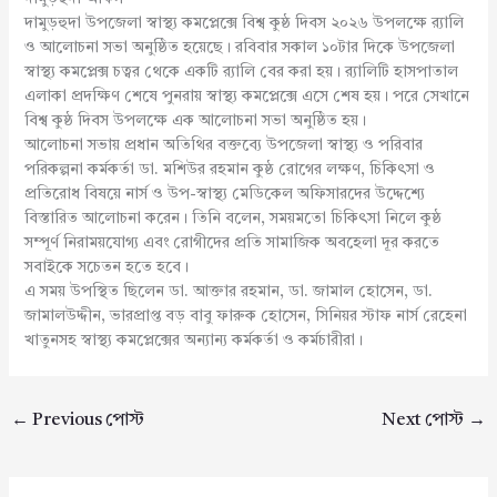
দামুড়হুদা উপজেলা স্বাস্থ্য কমপ্লেক্সে বিশ্ব কুষ্ঠ দিবস ২০২৬ উপলক্ষে র‌্যালি
ও আলোচনা সভা অনুষ্ঠিত হয়েছে। রবিবার সকাল ১০টার দিকে উপজেলা
স্বাস্থ্য কমপ্লেক্স চত্বর থেকে একটি র‌্যালি বের করা হয়। র‌্যালিটি হাসপাতাল
এলাকা প্রদক্ষিণ শেষে পুনরায় স্বাস্থ্য কমপ্লেক্সে এসে শেষ হয়। পরে সেখানে
বিশ্ব কুষ্ঠ দিবস উপলক্ষে এক আলোচনা সভা অনুষ্ঠিত হয়।
আলোচনা সভায় প্রধান অতিথির বক্তব্যে উপজেলা স্বাস্থ্য ও পরিবার
পরিকল্পনা কর্মকর্তা ডা. মশিউর রহমান কুষ্ঠ রোগের লক্ষণ, চিকিৎসা ও
প্রতিরোধ বিষয়ে নার্স ও উপ-স্বাস্থ্য মেডিকেল অফিসারদের উদ্দেশ্যে
বিস্তারিত আলোচনা করেন। তিনি বলেন, সময়মতো চিকিৎসা নিলে কুষ্ঠ
সম্পূর্ণ নিরাময়যোগ্য এবং রোগীদের প্রতি সামাজিক অবহেলা দূর করতে
সবাইকে সচেতন হতে হবে।
এ সময় উপস্থিত ছিলেন ডা. আক্তার রহমান, ডা. জামাল হোসেন, ডা.
জামালউদ্দীন, ভারপ্রাপ্ত বড় বাবু ফারুক হোসেন, সিনিয়র স্টাফ নার্স রেহেনা
খাতুনসহ স্বাস্থ্য কমপ্লেক্সের অন্যান্য কর্মকর্তা ও কর্মচারীরা।
←
Previous পোস্ট
Next পোস্ট
→