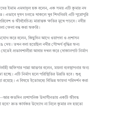
মাম এমদাদুল হক বলেন, এক সময় এটি কুমার নদ
ত। এভাবে দূষণ চলতে থাকলে খুব শিগগিরই এটি পুরোপুরি
িবেশ ও জীববৈচিত্র্য মারাত্মক ক্ষতির মুখে পড়বে। নদীর
য়লা ফেলা বন্ধ করা জরুরি।
োগ করে বলেন, কিছুদিন আগে ওয়াপদা ও প্রশাসন
দেয়। তখন বলা হয়েছিল নদীর সৌন্দর্য বৃদ্ধির জন্য
া যেতেই প্রভাবশালীরা আবার দখল করে দোকানপাট নির্মাণ
অফিসার পান্না আক্তার বলেন, ময়লা ব্যবস্থাপনার জন্য
জা হচ্ছে। এটি নির্মাণ হলে পরিস্থিতির উন্নতি হবে। শুধু
যা রয়েছে। এ বিষয়ে ইতোমধ্যে বিভিন্ন জায়গা পরিদর্শন করা
আর কতদিন প্রশাসনিক উদাসীনতায় একটি জীবন্ত
়া হবে? দ্রুত কার্যকর উদ্যোগ না নিলে কুমার নদ হয়তো