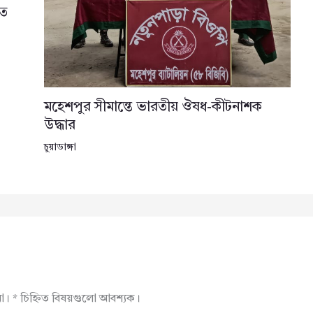
তে
মহেশপুর সীমান্তে ভারতীয় ঔষধ-কীটনাশক
উদ্ধার
চুয়াডাঙ্গা
না।
*
চিহ্নিত বিষয়গুলো আবশ্যক।