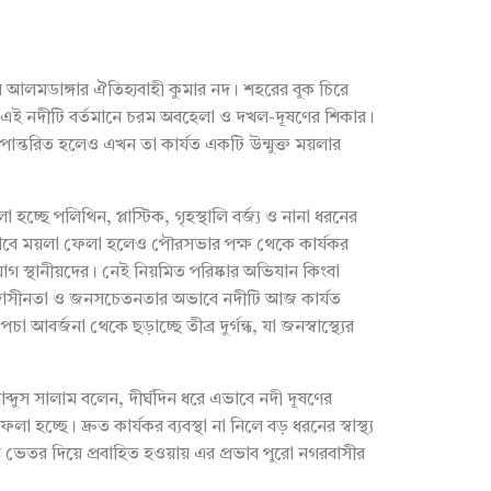
পথে আলমডাঙ্গার ঐতিহ্যবাহী কুমার নদ। শহরের বুক চিরে
তা এই নদীটি বর্তমানে চরম অবহেলা ও দখল-দূষণের শিকার।
পান্তরিত হলেও এখন তা কার্যত একটি উন্মুক্ত ময়লার
ে পলিথিন, প্লাস্টিক, গৃহস্থালি বর্জ্য ও নানা ধরনের
াবে ময়লা ফেলা হলেও পৌরসভার পক্ষ থেকে কার্যকর
্থানীয়দের। নেই নিয়মিত পরিষ্কার অভিযান কিংবা
নিক উদাসীনতা ও জনসচেতনতার অভাবে নদীটি আজ কার্যত
 আবর্জনা থেকে ছড়াচ্ছে তীব্র দুর্গন্ধ, যা জনস্বাস্থ্যের
স সালাম বলেন, দীর্ঘদিন ধরে এভাবে নদী দূষণের
েলা হচ্ছে। দ্রুত কার্যকর ব্যবস্থা না নিলে বড় ধরনের স্বাস্থ্য
েতর দিয়ে প্রবাহিত হওয়ায় এর প্রভাব পুরো নগরবাসীর