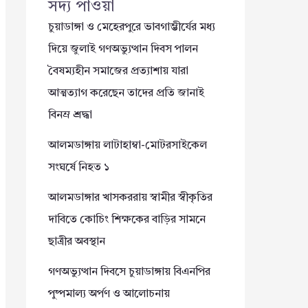
সদ্য পাওয়া
চুয়াডাঙ্গা ও মেহেরপুরে ভাবগাম্ভীর্যের মধ্য
দিয়ে জুলাই গণঅভ্যুত্থান দিবস পালন
বৈষম্যহীন সমাজের প্রত্যাশায় যারা
আত্মত্যাগ করেছেন তাদের প্রতি জানাই
বিনম্র শ্রদ্ধা
আলমডাঙ্গায় লাটাহাম্বা-মোটরসাইকেল
সংঘর্ষে নিহত ১
আলমডাঙ্গার খাসকররায় স্বামীর স্বীকৃতির
দাবিতে কোচিং শিক্ষকের বাড়ির সামনে
ছাত্রীর অবস্থান
গণঅভ্যুত্থান দিবসে চুয়াডাঙ্গায় বিএনপির
পুষ্পমাল্য অর্পণ ও আলোচনায়