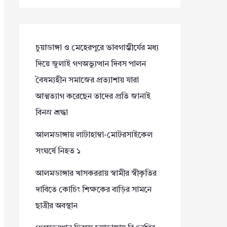
চুয়াডাঙ্গা ও মেহেরপুরে ভাবগাম্ভীর্যের মধ্য
দিয়ে জুলাই গণঅভ্যুত্থান দিবস পালন
বৈষম্যহীন সমাজের প্রত্যাশায় যারা
আত্মত্যাগ করেছেন তাদের প্রতি জানাই
বিনম্র শ্রদ্ধা
আলমডাঙ্গায় লাটাহাম্বা-মোটরসাইকেল
সংঘর্ষে নিহত ১
আলমডাঙ্গার খাসকররায় স্বামীর স্বীকৃতির
দাবিতে কোচিং শিক্ষকের বাড়ির সামনে
ছাত্রীর অবস্থান