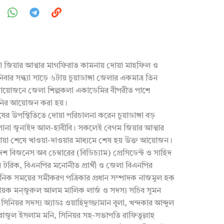
ালেদা জিয়ার আত্মার মাগফিরাত কামনায় দোয়া মাহফিল ও
সন্ধ্যা সাড়ে ৬টায় চুয়াডাঙ্গা জেলার একমাত্র তিন
আয়োজনে জেলা শিল্পকলা একাডেমির বীপরীত পাশে
ানির আয়োজন করা হয়।
ুষের উপস্থিতিতে দোয়া পরিচালনা করেন চুয়াডাঙ্গা বড়
না জুনাইদ আল-হাবীবি। সকলেই বেগম জিয়ার আত্মার
য়া শেষে খাওয়া-দাওয়ার মাধ্যমে শেষ হয় উক্ত আয়োজন।
দেশ বিজনেস অব চেম্বারের (বিডিচ্যাম) প্রেসিডেন্ট ও সাহিদ
মান টরিক, বিএনপির মনোনীত প্রার্থী ও জেলা বিএনপির
নিক সময়ের সমীকরণ পত্রিকার প্রধান সম্পাদক নাজমুল হক
ায়ক মন্জুরুল আলম মালিক লার্জ ও সদস্য সচিব সুমন
িনিয়র সদস্য অ্যাডঃ ওয়াহিদুজ্জামান বুলা, খন্দকার আব্দুল
াজুল ইসলাম মনি, সিনিয়র সহ-সভাপতি রাফিতুল্লাহ