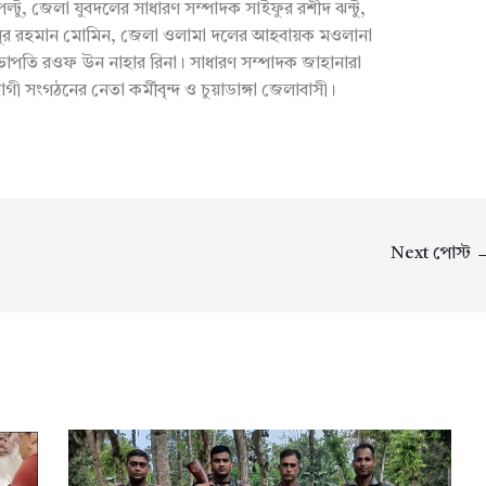
্টু, জেলা যুবদলের সাধারণ সম্পাদক সাইফুর রশীদ ঝন্টু,
নুর রহমান মোমিন, জেলা ওলামা দলের আহবায়ক মওলানা
পতি রওফ উন নাহার রিনা। সাধারণ সম্পাদক জাহানারা
সংগঠনের নেতা কর্মীবৃন্দ ও চুয়াডাঙ্গা জেলাবাসী।
Next পোস্ট