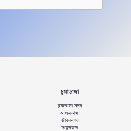
চুয়াডাঙ্গা
চুয়াডাঙ্গা সদর
আলমডাঙ্গা
জীবননগর
দামুড়হুদা