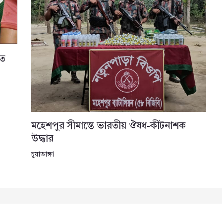
তে
মহেশপুর সীমান্তে ভারতীয় ঔষধ-কীটনাশক
উদ্ধার
চুয়াডাঙ্গা